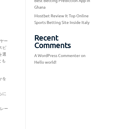
Best Betting Prediction App In
Ghana
Mostbet Review It Top Online
Sports Betting Site Inside Italy
Recent
イヤー
Comments
スピ
を選
A WordPress Commenter
on
とも
Hello world!
かを
らに
トレー