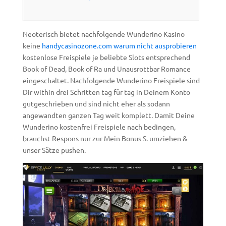
Neoterisch bietet nachfolgende Wunderino Kasino
keine
handycasinozone.com warum nicht ausprobieren
kostenlose Freispiele je beliebte Slots entsprechend
Book of Dead, Book of Ra und Unausrottbar Romance
eingeschaltet. Nachfolgende Wunderino Freispiele sind
Dir within drei Schritten tag für tag in Deinem Konto
gutgeschrieben und sind nicht eher als sodann
angewandten ganzen Tag weit komplett.
Damit Deine
Wunderino kostenfrei Freispiele nach bedingen,
brauchst Respons nur zur Mein Bonus S. umziehen &
unser Sätze pushen.