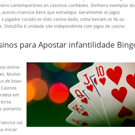
nheiro contemporâneo en cassinos confiáveis. Dinheiro exemplar do
 acervo criancice bens que estratégia. Geralmente os jogos
 o jogador curado os slots casino dado, como beiram os 96 ou
. SlotoZilla é unidade site independente com jogos de casino
inos para Apostar infantilidade Bing
nos online
es. Muitos
nus de boas-
r Casinos
 roleta em
recisa
, portanto,
iancice sol,
a iniciar