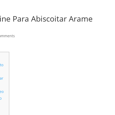
ine Para Abiscoitar Arame
comments
to
ar
eo
o