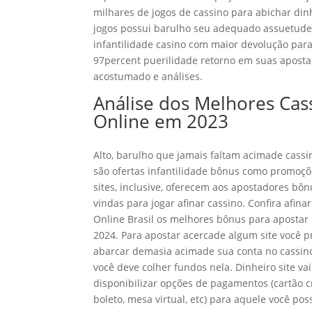
milhares de jogos de cassino para abichar di
jogos possui barulho seu adequado assuetude,
infantilidade casino com maior devolução para
97percent puerilidade retorno em suas apostas
acostumado e análises.
Análise dos Melhores Cass
Online em 2023
Alto, barulho que jamais faltam acimade cassi
são ofertas infantilidade bônus como promoçõ
sites, inclusive, oferecem aos apostadores bô
vindas para jogar afinar cassino. Confira afina
Online Brasil os melhores bônus para apostar
2024. Para apostar acercade algum site você p
abarcar demasia acimade sua conta no cassino
você deve colher fundos nela. Dinheiro site vai
disponibilizar opções de pagamentos (cartão cr
boleto, mesa virtual, etc) para aquele você poss