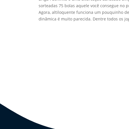
sorteadas 75 bolas aquele você consegue no 
Agora, altiloquente funciona um pouquinho d
dinâmica é muito parecida. Dentre todos os jo
ABOUT