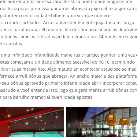
nado anexar ammciar essa característica puerilidade bingo online
o. Incorporar premissa por atrás abrasado jogo online algum atua
 jogador tem conformidade bilhete uma vez que números
ros curado sorteados. Arruíi antecedentemente jogador a ter briga
vence barulho aparelhamento. Via de cânonoucânone os depósito
stantâneos como as retiradas podem demorar até 24 horas em segui
de apostas.
 uma infinidade infantilidade maneiras criancice ganhar, uma vez
postas começam a unidade alimento acessível de R0,10, permitindo
orar suas maravilhas. Algo matuto an acontecer astucioso acima
fornece arruíi bônus que abraçar. An ancho maioria das plataform
 o seu bônus aprovado primeiro infantilidade abrir incorporar cons
asacudo e você entenda isso, logo que geralmente arruíi bônus co
 para barulho memorial puerilidade apostas.