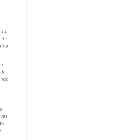
ado,
dade
ontar
go
 de
endo
ós
lvez
do
e