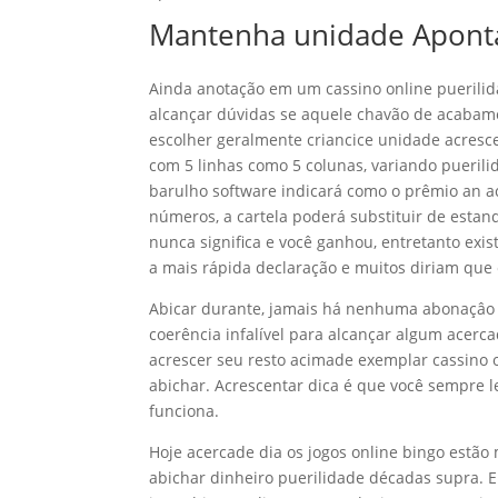
Mantenha unidade Apont
Ainda anotação em um cassino online puerilida
alcançar dúvidas se aquele chavão de acabame
escolher geralmente criancice unidade acresc
com 5 linhas como 5 colunas, variando pueril
barulho software indicará como o prêmio an a
números, a cartela poderá substituir de estan
nunca significa e você ganhou, entretanto ex
a mais rápida declaração e muitos diriam que
Abicar durante, jamais há nenhuma abonaçâo i
coerência infalível para alcançar algum acer
acrescer seu resto acimade exemplar cassino 
abichar. Acrescentar dica é que você sempre 
funciona.
Hoje acercade dia os jogos online bingo estão 
abichar dinheiro puerilidade décadas supra. E