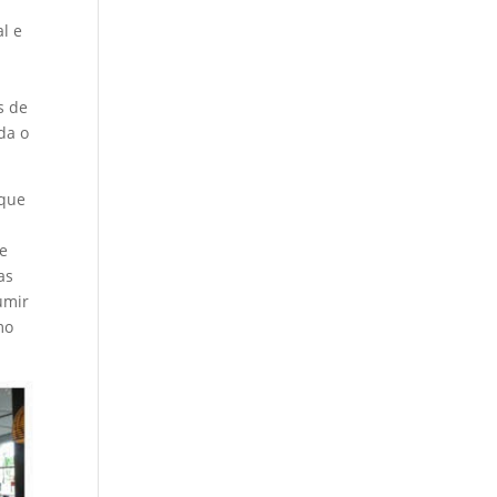
l e
s de
da o
 que
de
as
umir
mo