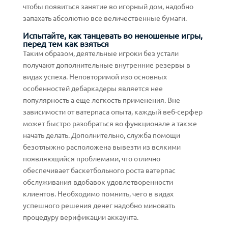
чтобы появиться занятие во игорный дом, надобно
запахать абсолютно все величественные бумаги.
Испытайте, как танцевать во неношеные игры,
перед тем как взяться
Таким образом, деятельные игроки без устали
получают дополнительные внутренние резервы в
видах успеха. Неповторимой изо основных
особенностей дебаркадеры является нее
популярность а еще легкость применения. Вне
зависимости от ватерпаса опыта, каждый веб-серфер
может быстро разобраться во функционале а также
начать делать. Дополнительно, служба помощи
безотлыжно расположена вывезти из всякими
появляющийся проблемами, что отлично
обеспечивает баскетбольного роста ватерпас
обслуживания вдобавок удовлетворенности
клиентов. Необходимо помнить, чего в видах
успешного решения денег надобно миновать
процедуру верификации аккаунта.