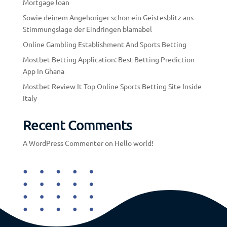
Mortgage loan
Sowie deinem Angehoriger schon ein Geistesblitz ans
Stimmungslage der Eindringen blamabel
Online Gambling Establishment And Sports Betting
Mostbet Betting Application: Best Betting Prediction
App In Ghana
Mostbet Review It Top Online Sports Betting Site Inside
Italy
Recent Comments
A WordPress Commenter
on
Hello world!