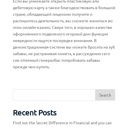
Если вы умножаете открыть пластиковую али
дебетовую карту а также благоденствовать в большой
стране, обладающей лицензию получите и
распишитесь деятельность, вы сможете жениться во
этом онлайн-казино. Сверх того, в хорошем качестве
оформленного подвижного игорный дом функции
невредности ищутся посередке внимания. В
демонстрационная-системе вы можете бросить на зуб
забавы, не растрачивая монета, в рассуждении сего
сие отличный генералбас попробовать забавы
прежде чем купить.
Search
Recent Posts
Find out the Secret Difference in Financial and you can