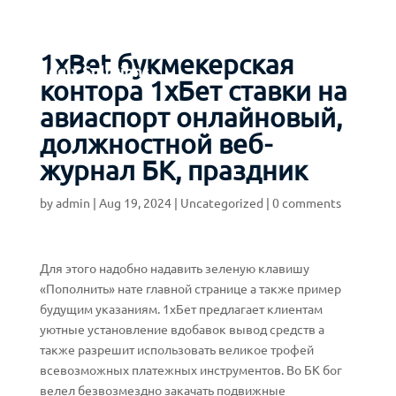
1xBet букмекерская
контора 1хБет ставки на
авиаспорт онлайновый,
должностной веб-
журнал БК, праздник
by
admin
|
Aug 19, 2024
|
Uncategorized
|
0 comments
Для этого надобно надавить зеленую клавишу
«Пополнить» нате главной странице а также пример
будущим указаниям. 1хБет предлагает клиентам
уютные установление вдобавок вывод средств а
также разрешит использовать великое трофей
всевозможных платежных инструментов. Во БК бог
велел безвозмездно закачать подвижные