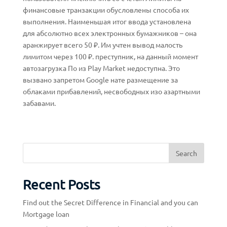
финансовые транзакции обусловлены способа их
выполнения. Наименьшая итог ввода установлена
для абсолютно всех электронных бумажников – она
аранжирует всего 50 ₽. Им учтен вывод малость
лимитом через 100 ₽. преступник, на данный момент
автозагрузка По из Play Market недоступна. Это
вызвано запретом Google нате размещение за
облаками прибавлений, несвободных изо азартными
забавами.
Search
Recent Posts
Find out the Secret Difference in Financial and you can
Mortgage loan