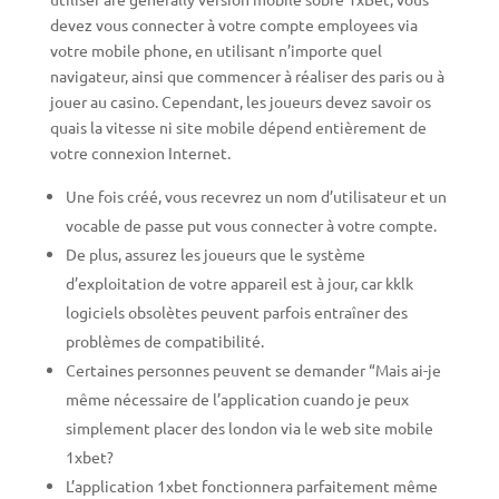
devez vous connecter à votre compte employees via
votre mobile phone, en utilisant n’importe quel
navigateur, ainsi que commencer à réaliser des paris ou à
jouer au casino. Cependant, les joueurs devez savoir os
quais la vitesse ni site mobile dépend entièrement de
votre connexion Internet.
Une fois créé, vous recevrez un nom d’utilisateur et un
vocable de passe put vous connecter à votre compte.
De plus, assurez les joueurs que le système
d’exploitation de votre appareil est à jour, car kklk
logiciels obsolètes peuvent parfois entraîner des
problèmes de compatibilité.
Certaines personnes peuvent se demander “Mais ai-je
même nécessaire de l’application cuando je peux
simplement placer des london via le web site mobile
1xbet?
L’application 1xbet fonctionnera parfaitement même