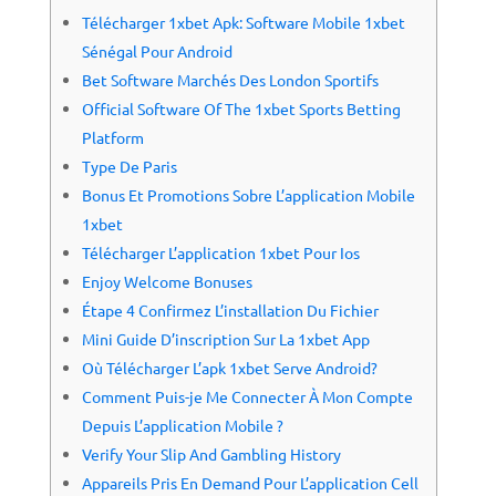
Télécharger 1xbet Apk: Software Mobile 1xbet
Sénégal Pour Android
Bet Software Marchés Des London Sportifs
Official Software Of The 1xbet Sports Betting
Platform
Type De Paris
Bonus Et Promotions Sobre L’application Mobile
1xbet
Télécharger L’application 1xbet Pour Ios
Enjoy Welcome Bonuses
Étape 4 Confirmez L’installation Du Fichier
Mini Guide D’inscription Sur La 1xbet App
Où Télécharger L’apk 1xbet Serve Android?
Comment Puis-je Me Connecter À Mon Compte
Depuis L’application Mobile ?
Verify Your Slip And Gambling History
Appareils Pris En Demand Pour L’application Cell