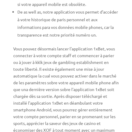
si votre appareil mobile est obsolète.
De as well as, notre application vous permet d’accéder
à votre historique de paris personnel et aux
informations para vos données mobile phones, car la
transparence est notre priorité numéro un.
Vous pouvez désormais lancer l’application 1xBet, vous
connecter à votre compte staff et commencer à parier
ou à jouer à kklk jeux de gambling establishment en
toute liberté. Il existe également une mise à jour
automatique la cual vous pouvez activer dans le marché
de les paramètres sobre votre appareil mobile phone afin
que una dernière version sobre l’application 1xBet soit
chargée dès sa sortie. Après disposer téléchargé et
installé l’application 1xBet en déambulant votre
smartphone Android, vous pourrez gérer entièrement
votre compte personnel, parier en se promenant sur les
sports, apprécier la saveur des jeux de casino et
économiser des XOF à tout moment avec un maximum