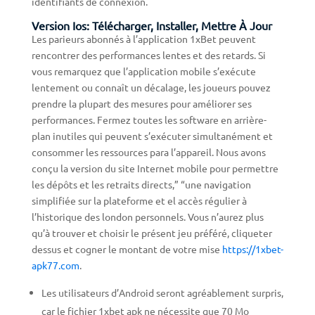
identifiants de connexion.
Version Ios: Télécharger, Installer, Mettre À Jour
Les parieurs abonnés à l’application 1xBet peuvent
rencontrer des performances lentes et des retards. Si
vous remarquez que l’application mobile s’exécute
lentement ou connaît un décalage, les joueurs pouvez
prendre la plupart des mesures pour améliorer ses
performances. Fermez toutes les software en arrière-
plan inutiles qui peuvent s’exécuter simultanément et
consommer les ressources para l’appareil. Nous avons
conçu la version du site Internet mobile pour permettre
les dépôts et les retraits directs,” “une navigation
simplifiée sur la plateforme et el accès régulier à
l’historique des london personnels. Vous n’aurez plus
qu’à trouver et choisir le présent jeu préféré, cliqueter
dessus et cogner le montant de votre mise
https://1xbet-
apk77.com
.
Les utilisateurs d’Android seront agréablement surpris,
car le fichier 1xbet apk ne nécessite que 70 Mo