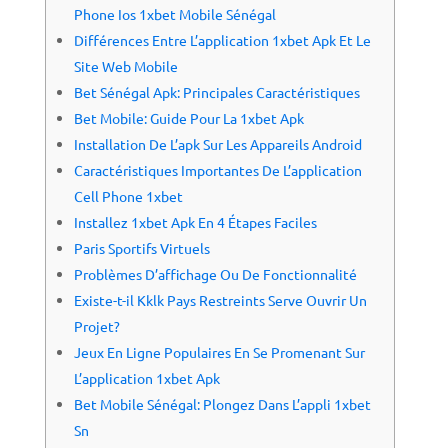
Phone Ios 1xbet Mobile Sénégal
Différences Entre L’application 1xbet Apk Et Le
Site Web Mobile
Bet Sénégal Apk: Principales Caractéristiques
Bet Mobile: Guide Pour La 1xbet Apk
Installation De L’apk Sur Les Appareils Android
Caractéristiques Importantes De L’application
Cell Phone 1xbet
Installez 1xbet Apk En 4 Étapes Faciles
Paris Sportifs Virtuels
Problèmes D’affichage Ou De Fonctionnalité
Existe-t-il Kklk Pays Restreints Serve Ouvrir Un
Projet?
Jeux En Ligne Populaires En Se Promenant Sur
L’application 1xbet Apk
Bet Mobile Sénégal: Plongez Dans L’appli 1xbet
Sn