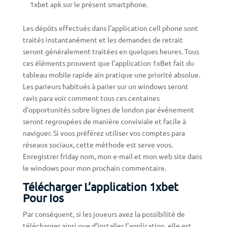
1xbet apk sur le présent smartphone.
Les dépôts effectués dans l’application cell phone sont
traités instantanément et les demandes de retrait
seront généralement traitées en quelques heures. Tous
ces éléments prouvent que l’application 1xBet fait du
tableau mobile rapide ain pratique une priorité absolue.
Les parieurs habitués à parier sur un windows seront
ravis para voir comment tous ces centaines
d’opportunités sobre lignes de london par événement
seront regroupées de manière conviviale et facile à
naviguer. Si vous préférez utiliser vos comptes para
réseaux sociaux, cette méthode est serve vous.
Enregistrer friday nom, mon e-mail et mon web site dans
le windows pour mon prochain commentaire.
Télécharger L’application 1xbet
Pour Ios
Par conséquent, si les joueurs avez la possibilité de
télécharger ainsi que d’installer l’application, elle est