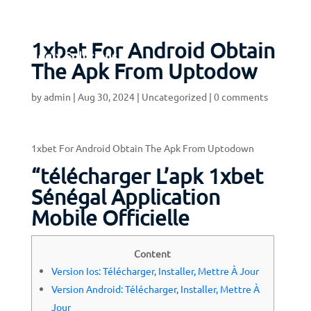
1xbet For Android Obtain
The Apk From Uptodow
by
admin
|
Aug 30, 2024
|
Uncategorized
|
0 comments
1xbet For Android Obtain The Apk From Uptodown
“télécharger L’apk 1xbet
Sénégal Application
Mobile Officielle
Content
Version Ios: Télécharger, Installer, Mettre À Jour
Version Android: Télécharger, Installer, Mettre À
Jour