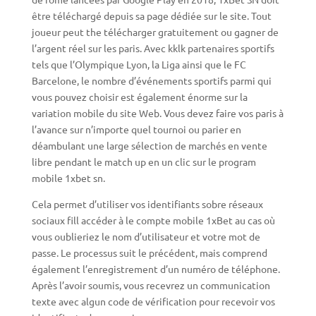
être téléchargé depuis sa page dédiée sur le site. Tout
joueur peut the télécharger gratuitement ou gagner de
l’argent réel sur les paris. Avec kklk partenaires sportifs
tels que l’Olympique Lyon, la Liga ainsi que le FC
Barcelone, le nombre d’événements sportifs parmi qui
vous pouvez choisir est également énorme sur la
variation mobile du site Web. Vous devez faire vos paris à
l’avance sur n’importe quel tournoi ou parier en
déambulant une large sélection de marchés en vente
libre pendant le match up en un clic sur le program
mobile 1xbet sn.
Cela permet d’utiliser vos identifiants sobre réseaux
sociaux fill accéder à le compte mobile 1xBet au cas où
vous oublieriez le nom d’utilisateur et votre mot de
passe. Le processus suit le précédent, mais comprend
également l’enregistrement d’un numéro de téléphone.
Après l’avoir soumis, vous recevrez un communication
texte avec algun code de vérification pour recevoir vos