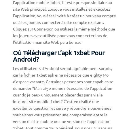
l’application mobile 1xbet, il reste presque similaire au
site Web principal. Lorsque vous installez et exécutez
l’application, vous êtes invité à créer un nouveau compte
ou à les joueurs connecter à este compte existant.
Cliquez sur Connexion ou utilisez la même méthode que
les joueurs avez utilisée pour vous connecter lors de
l’utilisation man site Web para bureau.
Où Télécharger L’apk 1xbet Pour
Android?
Les utilisateurs d’Android seront agréablement surpris,
car le fichier 1xbet apk eine nécessite que eighty Mo
d’espace vacante. Certaines personnes sont capables se
demander “Mais ai-je même nécessaire de l’application
cuando je peux uniquement placer des paris via le
internet site mobile 1xbet? C’est en réalité une
excellente question, et serve y répondre, nous-mêmes
souhaitons vous présenter une comparaison entre la
version du site mobile ou une version de l’application
1xbet. Tout comme 1win Sénégal, pour nos utilisateurs