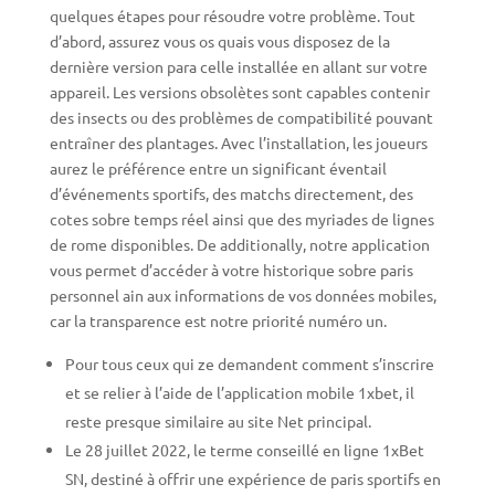
quelques étapes pour résoudre votre problème. Tout
d’abord, assurez vous os quais vous disposez de la
dernière version para celle installée en allant sur votre
appareil. Les versions obsolètes sont capables contenir
des insects ou des problèmes de compatibilité pouvant
entraîner des plantages. Avec l’installation, les joueurs
aurez le préférence entre un significant éventail
d’événements sportifs, des matchs directement, des
cotes sobre temps réel ainsi que des myriades de lignes
de rome disponibles. De additionally, notre application
vous permet d’accéder à votre historique sobre paris
personnel ain aux informations de vos données mobiles,
car la transparence est notre priorité numéro un.
Pour tous ceux qui ze demandent comment s’inscrire
et se relier à l’aide de l’application mobile 1xbet, il
reste presque similaire au site Net principal.
Le 28 juillet 2022, le terme conseillé en ligne 1xBet
SN, destiné à offrir une expérience de paris sportifs en