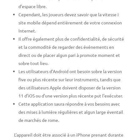
d’espace libre.
Cependant, les joueurs devez savoir que la vitesse i
site mobile dépend entièrement de votre connexion
Internet.
Il offre également plus de confidentialité, de sécurité
et la commodité de regarder des événements en
direct ou de placer algun pari à promote moment et
sobre tout lieu.
Les utilisateurs d’Android ont besoin sobre la version
five ou plus récente sur leur instruments, tandis que
des utilisateurs Apple doivent disposer de la version
11 d’iOS ou d’une version plus récente put l’exécuter.
Cette application saura répondre à vos besoins avec
des mises à lumière régulières et algun large éventail
de marchés de rome.
L’appareil doit être associé à un iPhone prenant durante