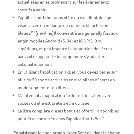
actualisées en se promenant sur les événements
sportifs à venir.
L’application 1xbet vous offre un excellent design
visuel, avec un mélange de couleurs blanches ou
bleues.” “[newline]Il convient à are generally fois aux
engin mobiles Android (5. 0+) et iOS (12. 0 ou
supérieur), et peu importe la proportion de l’écran
para votre appareil – le programme s’y adaptera
automatiquement.
En utilisant l’application 1xBet, vous devez parier sur
plus de 50 sports activities et disciplines eSports en
mode segment et en direct.
Maintenant, l’application 1xBet est installée avec
succès ou elle est prête à être utilisée.
La liste complète dieses bonus et offers” “disponibles
peut être consultée dans l’application 1xBet.”
En saisissant le code promo 1xbet Sénégal dans le champ