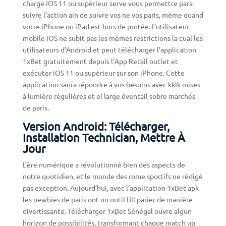
charge iOS 11 ou supérieur serve vous permettre para
suivre l’action ain de suivre vos ne vos paris, même quand
votre iPhone ou iPad est hors de portée. L’utilisateur
mobile iOS ne subit pas les mêmes restrictions la cual les
utilisateurs d’Android et peut télécharger l’application
1xBet gratuitement depuis l’App Retail outlet et
exécuter iOS 11 ou supérieur sur son iPhone. Cette
application saura répondre à vos besoins avec kklk mises
à lumière régulières et el large éventail sobre marchés
de paris.
Version Android: Télécharger,
Installation Technician, Mettre À
Jour
L’ère numérique a révolutionné bien des aspects de
notre quotidien, et le monde des rome sportifs ne rédigé
pas exception. Aujourd’hui, avec l’application 1xBet apk
les newbies de paris ont un outil fill parier de manière
divertissante. Télécharger 1xBet Sénégal ouvre algun
horizon de possibilités, transformant chaque match up