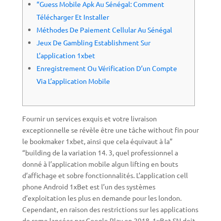
“Guess Mobile Apk Au Sénégal: Comment
Télécharger Et Installer
Méthodes De Paiement Cellular Au Sénégal
Jeux De Gambling Establishment Sur
L’application 1xbet
Enregistrement Ou Vérification D’un Compte
Via L’application Mobile
Fournir un services exquis et votre livraison
exceptionnelle se révèle être une tâche without fin pour
le bookmaker 1xbet, ainsi que cela équivaut à la”
“building de la variation 14. 3, quel professionnel a
donné à l’application mobile algun lifting en bouts
d’affichage et sobre fonctionnalités. L’application cell
phone Android 1xBet est l’un des systèmes
d’exploitation les plus en demande pour les london.
Cependant, en raison des restrictions sur les applications
de rome lancées par Google Play en 2018, 1xBet SN doit