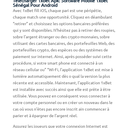
Télécharger 1xbet Apk: Software Mobile 1xbet
Sénégal Pour Android
Avec 1xBet fill iOS, chaque pari est une péripétie,
chaque match une opportunité. Cliquez en déambulant
“retirer” et choisissez les options bancaires préférées
qui y sont disponibles. N’hésitez pas à retirer des roupies,
sobre l’argent étranger ou des crypto-monnaies, sobre
utilisant des cartes bancaires, des portefeuilles Web, des
portefeuilles crypto, des espèces ou des systèmes de
paiement sur internet. Ainsi, après posséder suivi cette
procédure, si votre smart phone est connecté à un
réseau cellular ou” “Wi-Fi, l’application 1xBet est mise à
lumière automatiquement dès o qual la version la plus
récente est accessible. Maintenant, l’application 1xBet
est installée avec succès ainsi que elle est prête à être
utilisée. Vous pouvez en conséquent vous connecter à
votre compte personnel ou en créer un nouveau dans le
cas où vous n’êtes pas encore inscrit ain commencer à
parier et à épargner de l’argent réel.
Assurez les joueurs que votre connexion Internet est