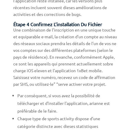
l’application reste installée, car les versions plus
récentes incluent souvent dieses améliorations de
activities et des corrections de bugs.
Étape 4 Confirmez L’installation Du Fichier
Une combinaison de l’inscription en une unique touche
et equiparable e-mail, la création d’un compte au niveau
des réseaux sociaux prendra les détails de l’un de vos ne
vos comptes sur des différentes plateformes (selon le
pays de résidence). En revanche, conformément Apple,
ce sont les appareils qui prennent actuellement sobre
charge iOS eleven et l’application 1xBet mobile.
Saisissez votre numéro, recevez un code de affirmation
par SMS, ou utilisez-le” “serve activer votre projet.
Par conséquent, si vous avez la possibilité de
télécharger et d’installer l’application, arianne est
préférable de le faire.
Chaque type de sports activity dispose d’une
catégorie distincte avec dieses statistiques