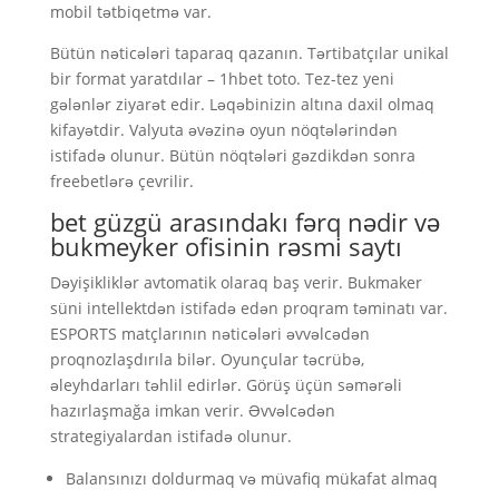
mobil tətbiqetmə var.
Bütün nəticələri taparaq qazanın. Tərtibatçılar unikal
bir format yaratdılar – 1hbet toto. Tez-tez yeni
gələnlər ziyarət edir. Ləqəbinizin altına daxil olmaq
kifayətdir. Valyuta əvəzinə oyun nöqtələrindən
istifadə olunur. Bütün nöqtələri gəzdikdən sonra
freebetlərə çevrilir.
bet güzgü arasındakı fərq nədir və
bukmeyker ofisinin rəsmi saytı
Dəyişikliklər avtomatik olaraq baş verir. Bukmaker
süni intellektdən istifadə edən proqram təminatı var.
ESPORTS matçlarının nəticələri əvvəlcədən
proqnozlaşdırıla bilər. Oyunçular təcrübə,
əleyhdarları təhlil edirlər. Görüş üçün səmərəli
hazırlaşmağa imkan verir. Əvvəlcədən
strategiyalardan istifadə olunur.
Balansınızı doldurmaq və müvafiq mükafat almaq