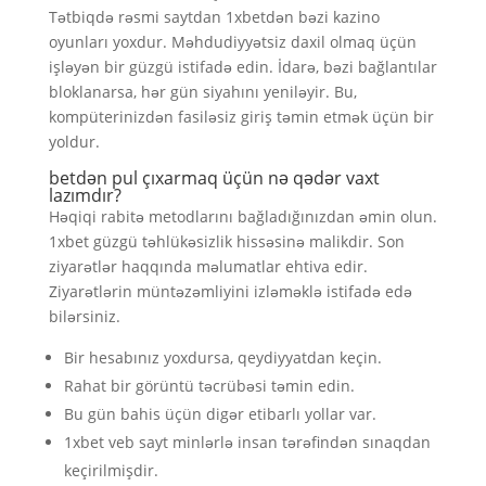
Tətbiqdə rəsmi saytdan 1xbetdən bəzi kazino
oyunları yoxdur. Məhdudiyyətsiz daxil olmaq üçün
işləyən bir güzgü istifadə edin. İdarə, bəzi bağlantılar
bloklanarsa, hər gün siyahını yeniləyir. Bu,
kompüterinizdən fasiləsiz giriş təmin etmək üçün bir
yoldur.
betdən pul çıxarmaq üçün nə qədər vaxt
lazımdır?
Həqiqi rabitə metodlarını bağladığınızdan əmin olun.
1xbet güzgü təhlükəsizlik hissəsinə malikdir. Son
ziyarətlər haqqında məlumatlar ehtiva edir.
Ziyarətlərin müntəzəmliyini izləməklə istifadə edə
bilərsiniz.
Bir hesabınız yoxdursa, qeydiyyatdan keçin.
Rahat bir görüntü təcrübəsi təmin edin.
Bu gün bahis üçün digər etibarlı yollar var.
1xbet veb sayt minlərlə insan tərəfindən sınaqdan
keçirilmişdir.