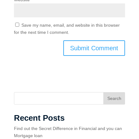
Save my name, email, and website in this browser
for the next time I comment.
Search
Recent Posts
Find out the Secret Difference in Financial and you can
Mortgage loan