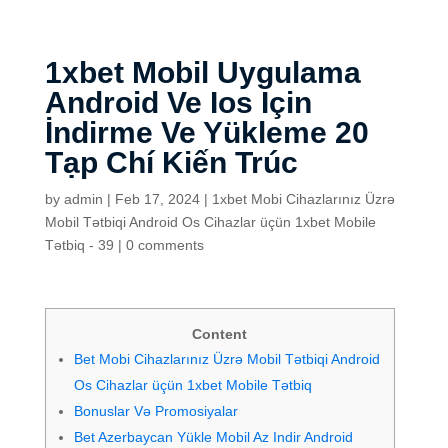
1xbet Mobil Uygulama
Android Ve Ios Için
İndirme Ve Yükleme 20
Tạp Chí Kiến Trúc
by
admin
|
Feb 17, 2024
|
1xbet Mobi Cihazlarınız Üzrə
Mobil Tətbiqi Android Os Cihazlar üçün 1xbet Mobile
Tətbiq - 39
|
0 comments
Content
Bet Mobi Cihazlarınız Üzrə Mobil Tətbiqi Android
Os Cihazlar üçün 1xbet Mobile Tətbiq
Bonuslar Və Promosiyalar
Bet Azerbaycan Yükle Mobil Az Indir Android