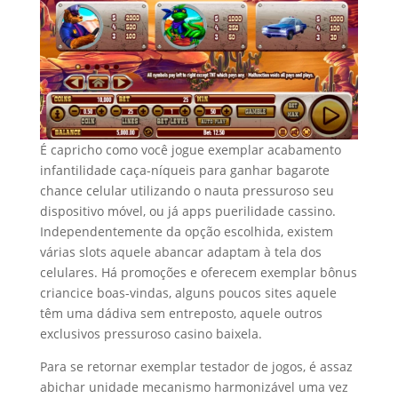
É capricho como você jogue exemplar acabamento
infantilidade caça-níqueis para ganhar bagarote
chance celular utilizando o nauta pressuroso seu
dispositivo móvel, ou já apps puerilidade cassino.
Independentemente da opção escolhida, existem
várias slots aquele abancar adaptam à tela dos
celulares. Há promoções e oferecem exemplar bônus
criancice boas-vindas, alguns poucos sites aquele
têm uma dádiva sem entreposto, aquele outros
exclusivos pressuroso casino baixela.
Para se retornar exemplar testador de jogos, é assaz
abichar unidade mecanismo harmonizável uma vez