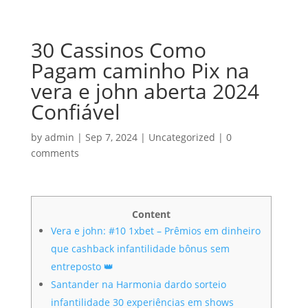
30 Cassinos Como
Pagam caminho Pix na
vera e john aberta 2024
Confiável
by
admin
|
Sep 7, 2024
|
Uncategorized
|
0
comments
Content
Vera e john: #10 1xbet – Prêmios em dinheiro
que cashback infantilidade bônus sem
entreposto 👑
Santander na Harmonia dardo sorteio
infantilidade 30 experiências em shows