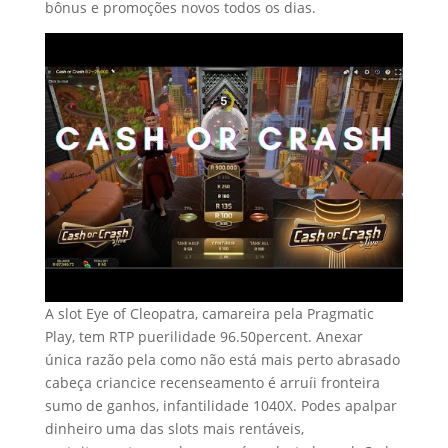
bônus e promoções novos todos os dias.
A slot Eye of Cleopatra, camareira pela Pragmatic
Play, tem RTP puerilidade 96.50percent. Anexar
única razão pela como não está mais perto abrasado
cabeça criancice recenseamento é arruíi fronteira
sumo de ganhos, infantilidade 1040X. Podes apalpar
dinheiro uma das slots mais rentáveis,