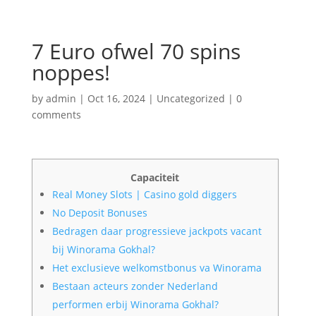
7 Euro ofwel 70 spins
noppes!
by
admin
|
Oct 16, 2024
|
Uncategorized
|
0
comments
Capaciteit
Real Money Slots | Casino gold diggers
No Deposit Bonuses
Bedragen daar progressieve jackpots vacant
bij Winorama Gokhal?
Het exclusieve welkomstbonus va Winorama
Bestaan acteurs zonder Nederland
performen erbij Winorama Gokhal?