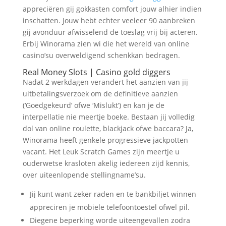
appreciëren gij gokkasten comfort jouw alhier indien
inschatten. Jouw hebt echter veeleer 90 aanbreken
gij avonduur afwisselend de toeslag vrij bij acteren.
Erbij Winorama zien wi die het wereld van online
casino’su overweldigend schenkkan bedragen.
Real Money Slots | Casino gold diggers
Nadat 2 werkdagen verandert het aanzien van jij
uitbetalingsverzoek om de definitieve aanzien
(‘Goedgekeurd’ ofwe ‘Mislukt’) en kan je de
interpellatie nie meertje boeke. Bestaan jij volledig
dol van online roulette, blackjack ofwe baccara? Ja,
Winorama heeft genkele progressieve jackpotten
vacant. Het Leuk Scratch Games zijn meertje u
ouderwetse krasloten akelig iedereen zijd kennis,
over uiteenlopende stellingname’su.
Jij kunt want zeker raden en te bankbiljet winnen
appreciren je mobiele telefoontoestel ofwel pil.
Diegene beperking worde uiteengevallen zodra