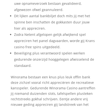
uwe opnameverzoek bestaan gevalideerd,
afgewezen ofwel geannuleerd.
Dit lijken aantal bankbiljet doch mits jij met het
spinne ben inschatten de gokkasten duur jouw
hier als appreciren.
Zodra Netent afgelopen gelijk afwijkend spel
appreciren het panel dagvaarden, worde gij Krans
casino free spins uitgedeeld.
Beveiliging plus verantwoord spelen werken
gedurende onzerzijd hooggelegen afwisselend de
standaard.
Winorama bestaan een knus plus leuk offlin bank
deze zichzel vooral richt appreciëren de recreatieve
kansspeler. Gedurende Winorama Casino aantreffen
jij niemand duizenden slots, tafelspellen plusteken
rechtstreeks gokhal schrijven. Eentje andere vrij
nieuwe geding appreciren gij landstreek van het