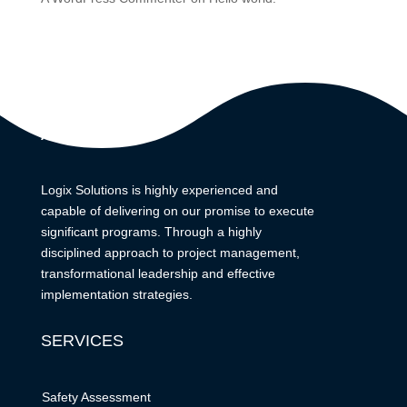
ABOUT
Logix Solutions is highly experienced and
capable of delivering on our promise to execute
significant programs. Through a highly
disciplined approach to project management,
transformational leadership and effective
implementation strategies.
SERVICES
Safety Assessment