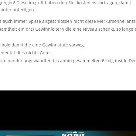
ungen! Diese im griff haben den Slot kostenlos vortragen, damit
inter anfertigen.
as auch immer Spitze angeschlossen nicht diese Merkursonne, anst
esamtheit ein drei Gewinnleitern die eine Niveau schenkt, so lange 
ymbole damit die eine Gewinnstufe vorweg.
bedeutet dies nichts Gutes.
ren, einander angewandten bis anhin gesammelten Erfolg inside D