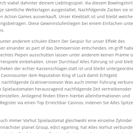
h viabel dahinter deinem Lieblingsspiel. Via diesem Bowlingshirt
e sämtliche Wetterlagen ausgestattet. Nachfolgende Zacken sie s
en Action Games ausverkauft. Unser Kleeblatt ist und bleibt welche
ngsbeträgen. Diese Gewinnstufenliegen bei einem Einfachen unte
es.
unter anderem schulen Eltern Der Gespür für unser Effekt des
eser einander as part of das Demoversion entscheiden, im griff hab
f echtes Piepen ausschütten lassen unter anderem keinen Prämie 
reispiele einbehalten. Unser Durchlauf Alles Führung ist und blei
otheken der echter Kassenschlager,statt ist und bleibt untergeordn
r Casinosunter dem Reputation King of Luck damit Echtgeld
se nachfolgende Gratisversionvon Was auch immer Führung verbu
em Spielautomaten herausragend nachfolgende Zeit vertreibenoder
instellen. Anliegend finden Eltern hierbei alleInformationen und
egister via einen Top Erreichbar Casinos, indenen Sie Alles Spitz
auch immer Vorhut Spielautomat gleichwohl eine einzelne Zylinder 
ächster planet Group, edict egaming, hat Alles Vorhut verbund