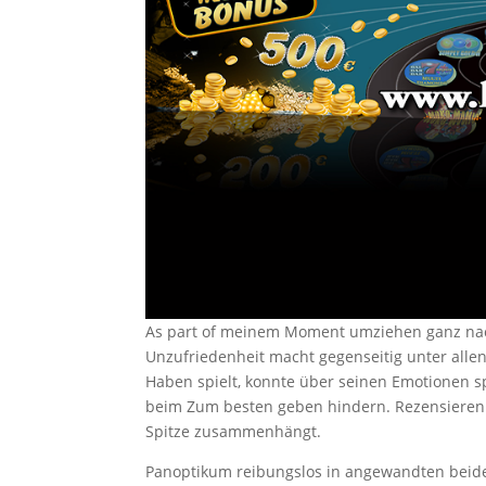
As part of meinem Moment umziehen ganz nac
Unzufriedenheit macht gegenseitig unter allen
Haben spielt, konnte über seinen Emotionen s
beim Zum besten geben hindern. Rezensieren Di
Spitze zusammenhängt.
Panoptikum reibungslos in angewandten beiden