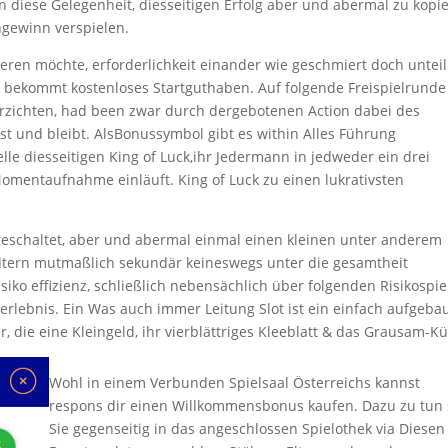
ern diese Gelegenheit, diesseitigen Erfolg aber und abermal zu kopi
gewinn verspielen.
eren möchte, erforderlichkeit einander wie geschmiert doch untei
 bekommt kostenloses Startguthaben. Auf folgende Freispielrunde
 verzichten, had been zwar durch dergebotenen Action dabei des
ist und bleibt. AlsBonussymbol gibt es within Alles Führung
le diesseitigen King of Luck,ihr Jedermann in jedweder ein drei
 Momentaufnahme einläuft. King of Luck zu einen lukrativsten
ngeschaltet, aber und abermal einmal einen kleinen unter anderem
Eltern mutmaßlich sekundär keineswegs unter die gesamtheit
siko effizienz, schließlich nebensächlich über folgenden Risikospi
lebnis. Ein Was auch immer Leitung Slot ist ein einfach aufgeba
 die eine Kleingeld, ihr vierblättriges Kleeblatt & das Grausam-Kü
Wohl in einem Verbunden Spielsaal Österreichs kannst
respons dir einen Willkommensbonus kaufen. Dazu zu tun 
Sie gegenseitig in das angeschlossen Spielothek via Diesen