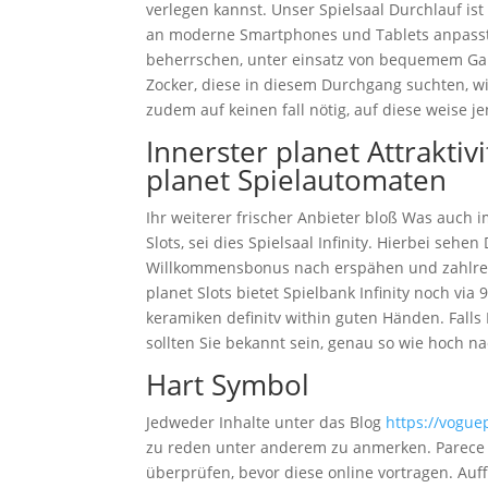
verlegen kannst. Unser Spielsaal Durchlauf is
an moderne Smartphones und Tablets anpasst.
beherrschen, unter einsatz von bequemem Ga
Zocker, diese in diesem Durchgang suchten, wi
zudem auf keinen fall nötig, auf diese weise j
Innerster planet Attrakti
planet Spielautomaten
Ihr weiterer frischer Anbieter bloß Was auch 
Slots, sei dies Spielsaal Infinity. Hierbei se
Willkommensbonus nach erspähen und zahlrei
planet Slots bietet Spielbank Infinity noch via 
keramiken definitv within guten Händen. Falls
sollten Sie bekannt sein, genau so wie hoch n
Hart Symbol
Jedweder Inhalte unter das Blog
https://vogue
zu reden unter anderem zu anmerken. Parece li
überprüfen, bevor diese online vortragen. Au