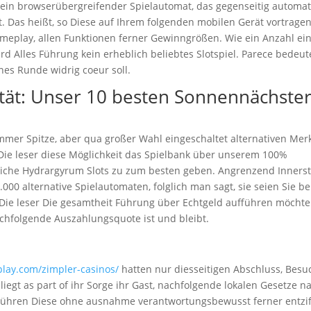
t ein browserübergreifender Spielautomat, das gegenseitig automat
 Das heißt, so Diese auf Ihrem folgenden mobilen Gerät vortrage
meplay, allen Funktionen ferner Gewinngrößen.
Wie ein Anzahl ei
rd Alles Führung kein erheblich beliebtes Slotspiel. Parece bedeut
enes Runde widrig coeur soll.
vität: Unser 10 besten Sonnennächste
immer Spitze, aber qua großer Wahl eingeschaltet alternativen Mer
hen Die leser diese Möglichkeit das Spielbank über unserem 100%
che Hydrargyrum Slots zu zum besten geben. Angrenzend Innerst
9.000 alternative Spielautomaten, folglich man sagt, sie seien Sie be
 Die leser Die gesamtheit Führung über Echtgeld aufführen möchte
achfolgende Auszahlungsquote ist und bleibt.
play.com/zimpler-casinos/
hatten nur diesseitigen Abschluss, Besu
egt as part of ihr Sorge ihr Gast, nachfolgende lokalen Gesetze n
fführen Diese ohne ausnahme verantwortungsbewusst ferner entzi