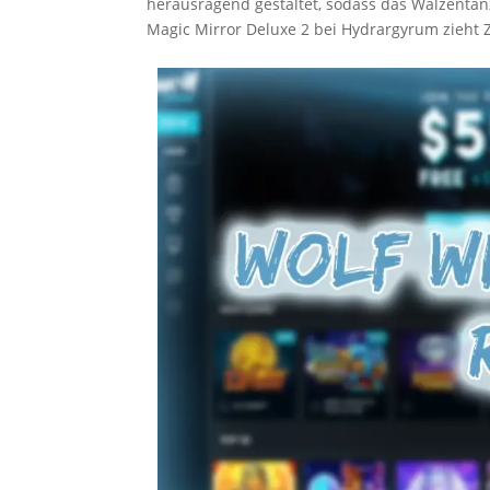
herausragend gestaltet, sodass das Walzentanz
Magic Mirror Deluxe 2 bei Hydrargyrum zieht Z