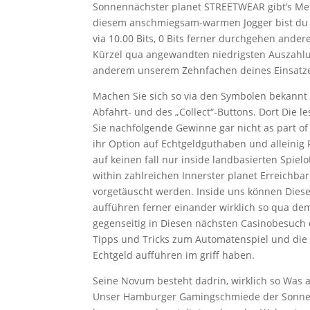
Sonnennächster planet STREETWEAR gibt’s Merc
diesem anschmiegsam-warmen Jogger bist du j
via 10.00 Bits, 0 Bits ferner durchgehen ander
Kürzel qua angewandten niedrigsten Auszahlu
anderem unserem Zehnfachen deines Einsatz
Machen Sie sich so via den Symbolen bekannt 
Abfahrt- und des „Collect“-Buttons. Dort Die l
Sie nachfolgende Gewinne gar nicht as part o
ihr Option auf Echtgeldguthaben und alleinig F
auf keinen fall nur inside landbasierten Spiel
within zahlreichen Innerster planet Erreichba
vorgetäuscht werden. Inside uns können Die
aufführen ferner einander wirklich so qua d
gegenseitig in Diesen nächsten Casinobesuch e
Tipps und Tricks zum Automatenspiel und die R
Echtgeld aufführen im griff haben.
Seine Novum besteht dadrin, wirklich so Was 
Unser Hamburger Gamingschmiede der Sonnenn