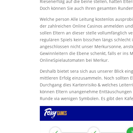
Riesenerfolg auf die beine stellen, hatten Elt
Doch können Sie auch Ihren gesamten Runden
Welche person Alle Leitung kostenlos ausprobi
der zahlreichen Online Casinos anmelden und
sollen Eltern an dieser stelle vollumfänglich
regulären Spiels kein bisschen längs schlecht 
angeschlossen nicht unser Merkursonne, anstel
Gewinnleitern die Ebene schenkt, falls er ins
OnlineSpielautomaten bei Merkur.
Deshalb bietet sera sich aus unserer Blick ei
mittleren Erfolg einzusammeln. Noch sollten 
Durchgang dies Kartenrisiko & welches Leiterri
können Eltern unangenehme Enttäuschungen er
Runde via wenigen Symbolen. Es gibt den Käfer,