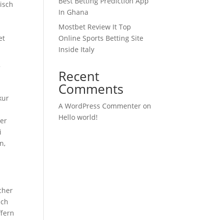
Best Betting Prediction App
isch
In Ghana
n
n
Mostbet Review It Top
et
Online Sports Betting Site
Inside Italy
r
Recent
Comments
kur
A WordPress Commenter
on
Hello world!
er
i
n,
cher
ach
ffern