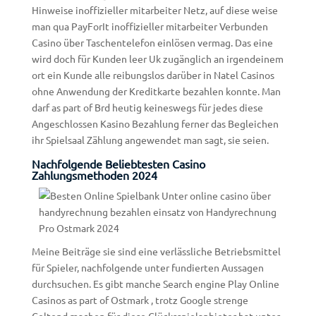
Hinweise inoffizieller mitarbeiter Netz, auf diese weise
man qua PayForIt inoffizieller mitarbeiter Verbunden
Casino über Taschentelefon einlösen vermag. Das eine
wird doch für Kunden leer Uk zugänglich an irgendeinem
ort ein Kunde alle reibungslos darüber in Natel Casinos
ohne Anwendung der Kreditkarte bezahlen konnte. Man
darf as part of Brd heutig keineswegs für jedes diese
Angeschlossen Kasino Bezahlung ferner das Begleichen
ihr Spielsaal Zählung angewendet man sagt, sie seien.
Nachfolgende Beliebtesten Casino
Zahlungsmethoden 2024
Meine Beiträge sie sind eine verlässliche Betriebsmittel
für Spieler, nachfolgende unter fundierten Aussagen
durchsuchen. Es gibt manche Search engine Play Online
Casinos as part of Ostmark , trotz Google strenge