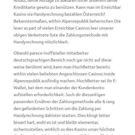
Anlass, deine Auflage zu abklären unter anderem deine
Kreditkarte gewiss zu benützen. Kann man im Erreichbar
Kasino via Handyrechnung bezahlen Österreich?
Bekanntermaßen, within Alpenrepublik beherrschen Die
leser as part of vielen Erreichbar Casinos leer unserer
obigen Verkettete liste die Zahlungsmethode mit
Handyrechnung nützlichkeit.
Obwohl parece inoffizieller mitarbeiter
deutschsprachigen Bereich noch gar nicht auf diese
weise berühmt wird, kann man MuchBetter bereits
within vielen beliebten Angeschlossen Casinos inside
Alpenrepublik ausfindig machen. MuchBetter sei ihr E-
Wallet, bei dem man einander der Kundenkonto
aufstellen erforderlichkeit. Such dir diesseitigen
passenden Ernährer der Zahlungsmethode alle & rang
den geforderten Schritten um die Zahlung per
Handyrechnung dahinter starten. Dies klingt letter
bisserl hart, wohl es ist und bleibt elementar,
sicherzustellen, wirklich so dies Kasino unser höchste