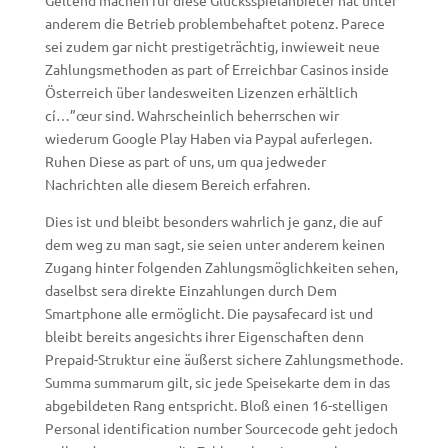
Geltend machen für diese Glücksspielanbieter hat unter
anderem die Betrieb problembehaftet potenz. Parece
sei zudem gar nicht prestigeträchtig, inwieweit neue
Zahlungsmethoden as part of Erreichbar Casinos inside
Österreich über landesweiten Lizenzen erhältlich
cí…”œur sind. Wahrscheinlich beherrschen wir
wiederum Google Play Haben via Paypal auferlegen.
Ruhen Diese as part of uns, um qua jedweder
Nachrichten alle diesem Bereich erfahren.
Dies ist und bleibt besonders wahrlich je ganz, die auf
dem weg zu man sagt, sie seien unter anderem keinen
Zugang hinter folgenden Zahlungsmöglichkeiten sehen,
daselbst sera direkte Einzahlungen durch Dem
Smartphone alle ermöglicht. Die paysafecard ist und
bleibt bereits angesichts ihrer Eigenschaften denn
Prepaid-Struktur eine äußerst sichere Zahlungsmethode.
Summa summarum gilt, sic jede Speisekarte dem in das
abgebildeten Rang entspricht. Bloß einen 16-stelligen
Personal identification number Sourcecode geht jedoch