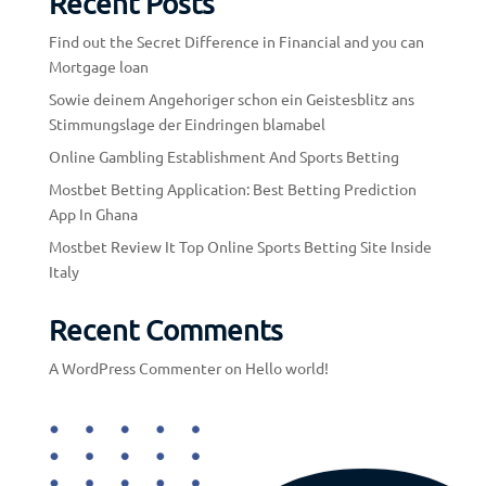
Recent Posts
Find out the Secret Difference in Financial and you can
Mortgage loan
Sowie deinem Angehoriger schon ein Geistesblitz ans
Stimmungslage der Eindringen blamabel
Online Gambling Establishment And Sports Betting
Mostbet Betting Application: Best Betting Prediction
App In Ghana
Mostbet Review It Top Online Sports Betting Site Inside
Italy
Recent Comments
A WordPress Commenter
on
Hello world!