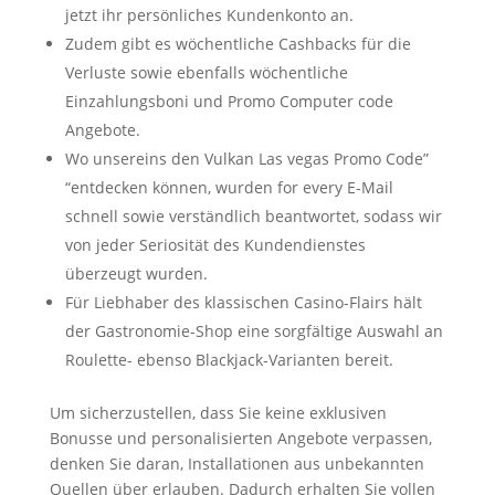
jetzt ihr persönliches Kundenkonto an.
Zudem gibt es wöchentliche Cashbacks für die
Verluste sowie ebenfalls wöchentliche
Einzahlungsboni und Promo Computer code
Angebote.
Wo unsereins den Vulkan Las vegas Promo Code”
“entdecken können, wurden for every E-Mail
schnell sowie verständlich beantwortet, sodass wir
von jeder Seriosität des Kundendienstes
überzeugt wurden.
Für Liebhaber des klassischen Casino-Flairs hält
der Gastronomie-Shop eine sorgfältige Auswahl an
Roulette- ebenso Blackjack-Varianten bereit.
Um sicherzustellen, dass Sie keine exklusiven
Bonusse und personalisierten Angebote verpassen,
denken Sie daran, Installationen aus unbekannten
Quellen über erlauben. Dadurch erhalten Sie vollen