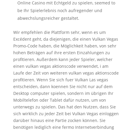
Online Casino mit Echtgeld zu spielen, seemed to
be Ihr Spielerlebnis noch aufregender und
abwechslungsreicher gestaltet.
Wir empfehlen die Plattform sehr, wenn es um
Excédent geht, da diejenigen, die einen Vulkan Vegas
Promo-Code haben, die Möglichkeit haben, von sehr
hohen Beträgen auf ihre ersten Einzahlungen zu
profitieren. Außerdem kann jeder Spieler, welcher
einen vulkan vegas aktionscode verwendet, i am
Laufe der Zeit von weiteren vulkan vegas aktionscode
profitieren. Wenn Sie sich fuer Vulkan Las vegas
entscheiden, dann koennen Sie nicht nur auf dem
Desktop computer spielen, sondern im übrigen Ihr
Mobiltelefon oder Tablet dafür nutzen, um von
unterwegs zu spielen. Das hat den Nutzen, dass Sie
sich wirklich zu jeder Zeit bei Vulkan Vegas einloggen
darüber hinaus eine Partie zocken können. Sie
benötigen lediglich eine fermo Internetverbindung