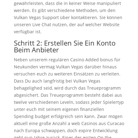
gewährleisten, dass die in keiner Weise manipuliert
werden. Es gibt verschiedene Methoden, um den
Vulkan Vegas Support über kontaktieren. Sie können
unseren Live Chat nutzen, der auf welcher Website
verfügbar ist.
Schritt 2: Erstellen Sie Ein Konto
Beim Anbieter
Neben unserem regulären Casino Added bonus für
Neukunden vermag Vulkan Vegas darüber hinaus
versuchen euch zu weiteren Einsätzen zu verleiten.
Dass Du auch langfristig bei Vulkan Vegas
behagelighed seid, wird durch das Treueprogramm
abgesichert. Das Treueprogramm besteht dabei aus
twelve verschiedenen Leveln, sodass jeder Spielertyp
unter euch mit seinem eigenen finanziellen
Spending budget erfolgreich sein kann. Zwar mögen
aktuell eine große Anzahl a web Casinos aus Curacao
nach Europa schwappen, doch expire Entwicklung
geht nun Jahre zurück. Eines der ersten On the