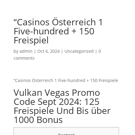
“Casinos Österreich 1
Five-hundred + 150
Freispiel
by
admin
|
Oct 6, 2024
|
Uncategorized
|
0
comments
“Casinos Österreich 1 Five-hundred + 150 Freispiele
Vulkan Vegas Promo
Code Sept 2024: 125
Freispiele Und Bis über
1000 Bonus