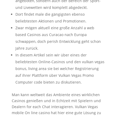
angeboten, sondern auch der Bereich der Sport-
und Livewetten wird komplett abgedeckt.
Dort findet male die gängigsten ebenso
beliebtesten Aktionen und Promotionen.
Zwar mögen aktuell eine große Anzahl a web
based Casinos aus Curacao nach Europa
schwappen, doch perish Entwicklung geht schon
Jahre zurück.
In diesem Artikel sein wir über eines der
beliebtesten Online-Casinos und den vulkan vegas
bonus, living area sie bei welcher Registrierung
auf ihrer Plattform über Vulkan Vegas Promo
Computer code bieten zu diskutieren.
Man kann weltweit das Ambiente eines wirklichen
Casinos genießen und in Echtzeit mit Spielern und
Dealern for each Chat interagieren. Vulkan Vegas
mobile On line casino hat hier eine gute Lösung zu