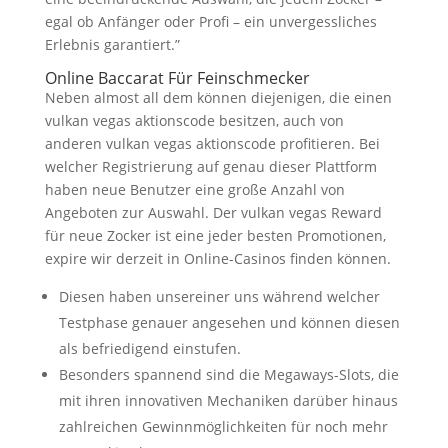
egal ob Anfänger oder Profi – ein unvergessliches
Erlebnis garantiert.”
Online Baccarat Für Feinschmecker
Neben almost all dem können diejenigen, die einen
vulkan vegas aktionscode besitzen, auch von
anderen vulkan vegas aktionscode profitieren. Bei
welcher Registrierung auf genau dieser Plattform
haben neue Benutzer eine große Anzahl von
Angeboten zur Auswahl. Der vulkan vegas Reward
für neue Zocker ist eine jeder besten Promotionen,
expire wir derzeit in Online-Casinos finden können.
Diesen haben unsereiner uns während welcher
Testphase genauer angesehen und können diesen
als befriedigend einstufen.
Besonders spannend sind die Megaways-Slots, die
mit ihren innovativen Mechaniken darüber hinaus
zahlreichen Gewinnmöglichkeiten für noch mehr