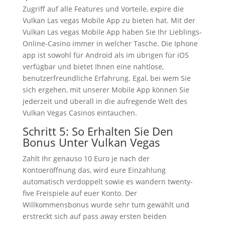
Zugriff auf alle Features und Vorteile, expire die
Vulkan Las vegas Mobile App zu bieten hat. Mit der
Vulkan Las vegas Mobile App haben Sie Ihr Lieblings-
Online-Casino immer in welcher Tasche. Die Iphone
app ist sowohl für Android als im übrigen für iOS
verfügbar und bietet Ihnen eine nahtlose,
benutzerfreundliche Erfahrung. Egal, bei wem Sie
sich ergehen, mit unserer Mobile App können Sie
jederzeit und überall in die aufregende Welt des
Vulkan Vegas Casinos eintauchen.
Schritt 5: So Erhalten Sie Den
Bonus Unter Vulkan Vegas
Zahlt Ihr genauso 10 Euro je nach der
Kontoeröffnung das, wird eure Einzahlung
automatisch verdoppelt sowie es wandern twenty-
five Freispiele auf euer Konto. Der
Willkommensbonus wurde sehr tum gewählt und
erstreckt sich auf pass away ersten beiden