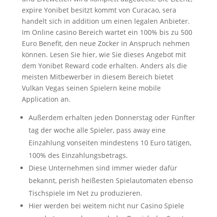
expire Yonibet besitzt kommt von Curacao, sera
handelt sich in addition um einen legalen Anbieter.
Im Online casino Bereich wartet ein 100% bis zu 500
Euro Benefit, den neue Zocker in Anspruch nehmen
können. Lesen Sie hier, wie Sie dieses Angebot mit
dem Yonibet Reward code erhalten. Anders als die
meisten Mitbewerber in diesem Bereich bietet
Vulkan Vegas seinen Spielern keine mobile
Application an.
Außerdem erhalten jeden Donnerstag oder Fünfter
tag der woche alle Spieler, pass away eine
Einzahlung vonseiten mindestens 10 Euro tätigen,
100% des Einzahlungsbetrags.
Diese Unternehmen sind immer wieder dafür
bekannt, perish heißesten Spielautomaten ebenso
Tischspiele im Net zu produzieren.
Hier werden bei weitem nicht nur Casino Spiele