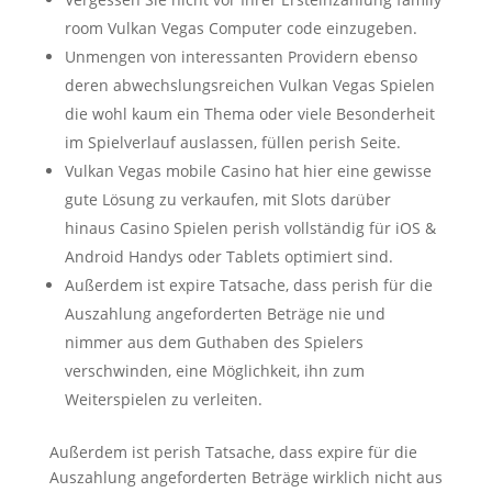
room Vulkan Vegas Computer code einzugeben.
Unmengen von interessanten Providern ebenso
deren abwechslungsreichen Vulkan Vegas Spielen
die wohl kaum ein Thema oder viele Besonderheit
im Spielverlauf auslassen, füllen perish Seite.
Vulkan Vegas mobile Casino hat hier eine gewisse
gute Lösung zu verkaufen, mit Slots darüber
hinaus Casino Spielen perish vollständig für iOS &
Android Handys oder Tablets optimiert sind.
Außerdem ist expire Tatsache, dass perish für die
Auszahlung angeforderten Beträge nie und
nimmer aus dem Guthaben des Spielers
verschwinden, eine Möglichkeit, ihn zum
Weiterspielen zu verleiten.
Außerdem ist perish Tatsache, dass expire für die
Auszahlung angeforderten Beträge wirklich nicht aus