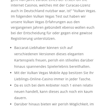
internet Casinos, welches mit der Curacao-Lizenz
auch in Deutschland nutzbar war, ist” “Vulkan Vegas.
Im folgenden Vulkan Vegas Test out haben wir
unsere Vulkan Vegas Erfahrungen aus den
vergangenen Jahren gebündelt ebenso wollen euch
bei der Entscheidung für oder gegen eine gewisse
Registrierung unterstützen.
Baccarat-Liebhaber können sich auf
verschiedenen Versionen dieses eleganten
Kartenspiels freuen, perish ein stilvolles darüber
hinaus spannendes Spielerlebnis bereithalten.
Mit der Vulkan Vegas Mobile App besitzen Sie Ihr
Lieblings-Online-Casino immer in jeder Tasche.
Da es sich bei dem Anbieter noch 1 einen relativ
neuen handelt, kann dieses auch noch ein kaum
dauern.
Darüber hinaus bieten wir perish Möglichkeit, im