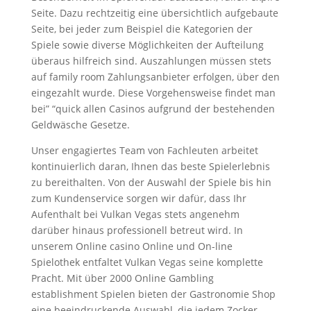
Seite. Dazu rechtzeitig eine übersichtlich aufgebaute
Seite, bei jeder zum Beispiel die Kategorien der
Spiele sowie diverse Möglichkeiten der Aufteilung
überaus hilfreich sind. Auszahlungen müssen stets
auf family room Zahlungsanbieter erfolgen, über den
eingezahlt wurde. Diese Vorgehensweise findet man
bei” “quick allen Casinos aufgrund der bestehenden
Geldwäsche Gesetze.
Unser engagiertes Team von Fachleuten arbeitet
kontinuierlich daran, Ihnen das beste Spielerlebnis
zu bereithalten. Von der Auswahl der Spiele bis hin
zum Kundenservice sorgen wir dafür, dass Ihr
Aufenthalt bei Vulkan Vegas stets angenehm
darüber hinaus professionell betreut wird. In
unserem Online casino Online und On-line
Spielothek entfaltet Vulkan Vegas seine komplette
Pracht. Mit über 2000 Online Gambling
establishment Spielen bieten der Gastronomie Shop
eine beeindruckende Auswahl, die jedem Zocker –