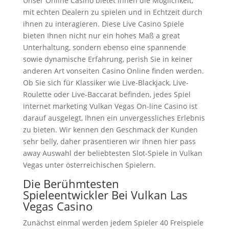
Unser Online Casino bietet Ihnen die Möglichkeit,
mit echten Dealern zu spielen und in Echtzeit durch
ihnen zu interagieren. Diese Live Casino Spiele
bieten Ihnen nicht nur ein hohes Maß a great
Unterhaltung, sondern ebenso eine spannende
sowie dynamische Erfahrung, perish Sie in keiner
anderen Art vonseiten Casino Online finden werden.
Ob Sie sich für Klassiker wie Live-Blackjack, Live-
Roulette oder Live-Baccarat befinden, jedes Spiel
internet marketing Vulkan Vegas On-line Casino ist
darauf ausgelegt, Ihnen ein unvergessliches Erlebnis
zu bieten. Wir kennen den Geschmack der Kunden
sehr belly, daher präsentieren wir Ihnen hier pass
away Auswahl der beliebtesten Slot-Spiele in Vulkan
Vegas unter österreichischen Spielern.
Die Berühmtesten
Spieleentwickler Bei Vulkan Las
Vegas Casino
Zunächst einmal werden jedem Spieler 40 Freispiele