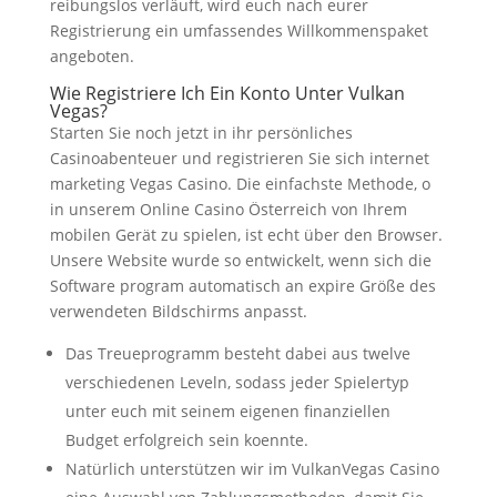
reibungslos verläuft, wird euch nach eurer
Registrierung ein umfassendes Willkommenspaket
angeboten.
Wie Registriere Ich Ein Konto Unter Vulkan
Vegas?
Starten Sie noch jetzt in ihr persönliches
Casinoabenteuer und registrieren Sie sich internet
marketing Vegas Casino. Die einfachste Methode, o
in unserem Online Casino Österreich von Ihrem
mobilen Gerät zu spielen, ist echt über den Browser.
Unsere Website wurde so entwickelt, wenn sich die
Software program automatisch an expire Größe des
verwendeten Bildschirms anpasst.
Das Treueprogramm besteht dabei aus twelve
verschiedenen Leveln, sodass jeder Spielertyp
unter euch mit seinem eigenen finanziellen
Budget erfolgreich sein koennte.
Natürlich unterstützen wir im VulkanVegas Casino