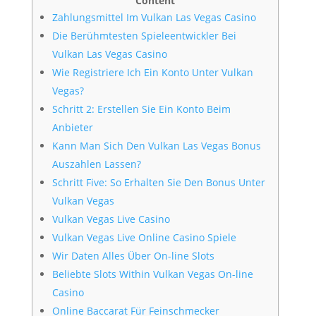
Content
Zahlungsmittel Im Vulkan Las Vegas Casino
Die Berühmtesten Spieleentwickler Bei
Vulkan Las Vegas Casino
Wie Registriere Ich Ein Konto Unter Vulkan
Vegas?
Schritt 2: Erstellen Sie Ein Konto Beim
Anbieter
Kann Man Sich Den Vulkan Las Vegas Bonus
Auszahlen Lassen?
Schritt Five: So Erhalten Sie Den Bonus Unter
Vulkan Vegas
Vulkan Vegas Live Casino
Vulkan Vegas Live Online Casino Spiele
Wir Daten Alles Über On-line Slots
Beliebte Slots Within Vulkan Vegas On-line
Casino
Online Baccarat Für Feinschmecker