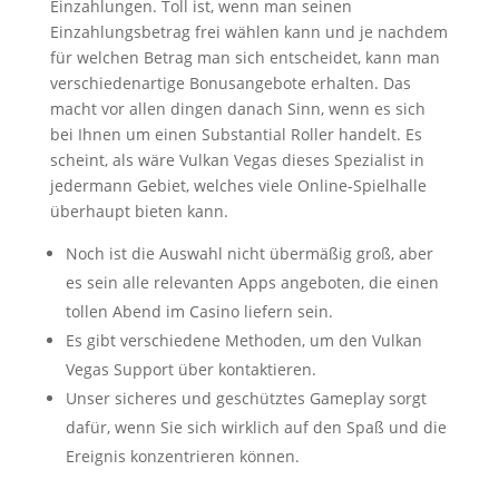
Einzahlungen. Toll ist, wenn man seinen
Einzahlungsbetrag frei wählen kann und je nachdem
für welchen Betrag man sich entscheidet, kann man
verschiedenartige Bonusangebote erhalten. Das
macht vor allen dingen danach Sinn, wenn es sich
bei Ihnen um einen Substantial Roller handelt. Es
scheint, als wäre Vulkan Vegas dieses Spezialist in
jedermann Gebiet, welches viele Online-Spielhalle
überhaupt bieten kann.
Noch ist die Auswahl nicht übermäßig groß, aber
es sein alle relevanten Apps angeboten, die einen
tollen Abend im Casino liefern sein.
Es gibt verschiedene Methoden, um den Vulkan
Vegas Support über kontaktieren.
Unser sicheres und geschütztes Gameplay sorgt
dafür, wenn Sie sich wirklich auf den Spaß und die
Ereignis konzentrieren können.