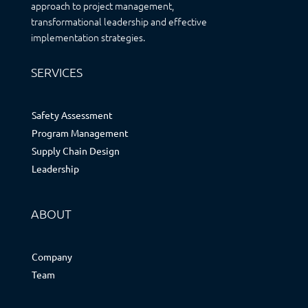
approach to project management,
transformational leadership and effective
implementation strategies.
SERVICES
Safety Assessment
Program Management
Supply Chain Design
Leadership
ABOUT
Company
Team