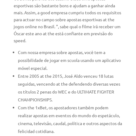
esportivas são bastante bons e ajudam a ganhar ainda
mais. Assim, a good empresa cumpriu todos os requisitos
para actuar no campo sobre apostas esportivas at the
jogos online no Brasil. ”, sabe qual o filme irá receber um
Óscar este ano at the está confiante em previsão do
speed.
Com nossa empresa sobre apostas, você tem a
possibilidade de jogar em scuola usando um aplicativo
móvel especial.
Entre 2005 at the 2015, José Aldo venceu 18 lutas
seguidas, vencendo at the defendendo diversas vezes
os títulos 2 penas do WEC e do ULTIMATE FIGHTER
CHAMPIONSHIPS.
Com the 1xBet, os apostadores também podem
realizar apostas em eventos do mundo do espetáculo,
cinema, televisão, caudal, política e outros aspectos da
felicidad cotidiana.