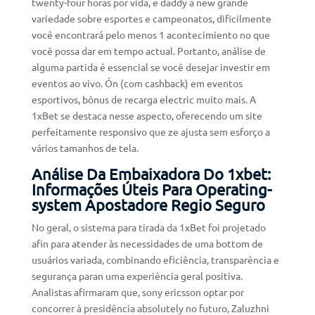
twenty-four horas por vida, e daddy a new grande
variedade sobre esportes e campeonatos, dificilmente
você encontrará pelo menos 1 acontecimiento no que
você possa dar em tempo actual. Portanto, análise de
alguma partida é essencial se você desejar investir em
eventos ao vivo. Ón (com cashback) em eventos
esportivos, bônus de recarga electric muito mais. A
1xBet se destaca nesse aspecto, oferecendo um site
perfeitamente responsivo que ze ajusta sem esforço a
vários tamanhos de tela.
Análise Da Embaixadora Do 1xbet:
Informações Úteis Para Operating-
system Apostadore Regio Seguro
No geral, o sistema para tirada da 1xBet foi projetado
afin para atender às necessidades de uma bottom de
usuários variada, combinando eficiência, transparência e
segurança paran uma experiência geral positiva.
Analistas afirmaram que, sony ericsson optar por
concorrer à presidência absolutely no futuro, Zaluzhni