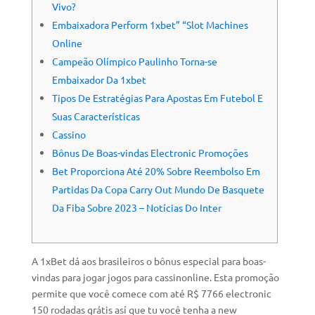
Vivo?
Embaixadora Perform 1xbet” “Slot Machines
Online
Campeão Olímpico Paulinho Torna-se
Embaixador Da 1xbet
Tipos De Estratégias Para Apostas Em Futebol E
Suas Características
Cassino
Bônus De Boas-vindas Electronic Promoções
Bet Proporciona Até 20% Sobre Reembolso Em
Partidas Da Copa Carry Out Mundo De Basquete
Da Fiba Sobre 2023 – Notícias Do Inter
A 1xBet dá aos brasileiros o bônus especial para boas-
vindas para jogar jogos para cassinonline. Esta promoção
permite que você comece com até R$ 7766 electronic
150 rodadas grátis así que tu você tenha a new