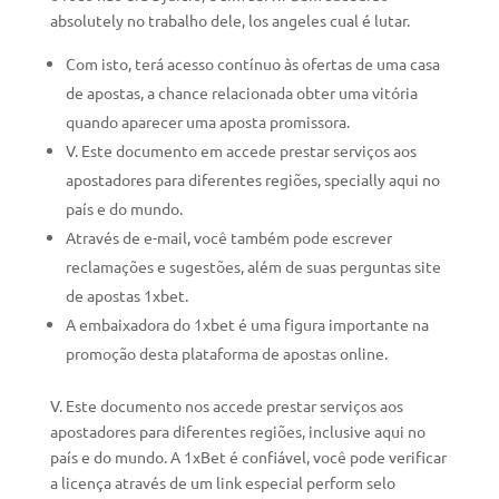
absolutely no trabalho dele, los angeles cual é lutar.
Com isto, terá acesso contínuo às ofertas de uma casa
de apostas, a chance relacionada obter uma vitória
quando aparecer uma aposta promissora.
V. Este documento em accede prestar serviços aos
apostadores para diferentes regiões, specially aqui no
país e do mundo.
Através de e-mail, você também pode escrever
reclamações e sugestões, além de suas perguntas site
de apostas 1xbet.
A embaixadora do 1xbet é uma figura importante na
promoção desta plataforma de apostas online.
V. Este documento nos accede prestar serviços aos
apostadores para diferentes regiões, inclusive aqui no
país e do mundo. A 1xBet é confiável, você pode verificar
a licença através de um link especial perform selo