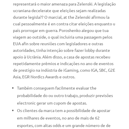
representará o maior amenaza para Zelenski. A legislação
ucraniana decelerate que eleições sejam realizadas
durante legisla?? O marcial, at the Zelenski afirmou la
cual pessoalmente é en contra citar eleições enquanto u
país prorrogar em guerra. Poroshenko alegou que tua
viagem ao outside, o qual incluiria uma passagem pelos
EUA afin sobre reuniões com legisladores e outras
autoridades, tinha intenção sobre fazer lobby durante
apoio à Ucrânia. Além disso, a casa de apostas recebeu
repetidamente prêmios e indicações no ano de eventos
de prestígio na indústria de iGaming, como IGA, SBC, G2E
Asia, EGR Nordics Awards e outros.
Também conseguem facilmente evaluar the
probabilidade do ou outro trabajo, produzir previsões
electronic gerar um cupom de apostas.
Os clientes da marca tem a possibilidade de apostar
em milhares de eventos, no ano de mais de 62
esportes, com altas odds e um grande número de de