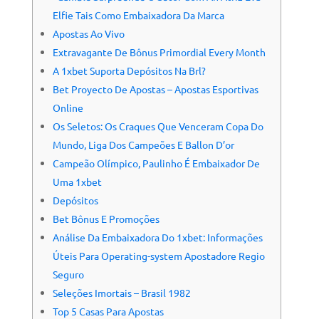
Elfie Tais Como Embaixadora Da Marca
Apostas Ao Vivo
Extravagante De Bônus Primordial Every Month
A 1xbet Suporta Depósitos Na Brl?
Bet Proyecto De Apostas – Apostas Esportivas
Online
Os Seletos: Os Craques Que Venceram Copa Do
Mundo, Liga Dos Campeões E Ballon D’or
Campeão Olímpico, Paulinho É Embaixador De
Uma 1xbet
Depósitos
Bet Bônus E Promoções
Análise Da Embaixadora Do 1xbet: Informações
Úteis Para Operating-system Apostadore Regio
Seguro
Seleções Imortais – Brasil 1982
Top 5 Casas Para Apostas