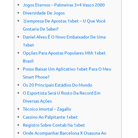
Jogos Eternos – Palmeiras 3×4 Vasco 2000
Diversidade De Jogos
🥇empresa De Apostas 1xbet – U Que Você
Gostaria De Saber?
Daniel Alves É O Novo Embaixador De Uma
1xbet
Opções Para Apostas Populares Mhh 1xbet
Brasil
Posso Baixar Um Aplicativo 1xbet Para O Meu
Smart Phone?
Os 20 Principais Estádios Do Mundo
O Esportista Será U Rosto Da Record Em
Diversas Ações
Técnico Imortal – Zagallo
Cassino Ao Palpitante 1xbet
Registro Sobre Contab Na 1xbet
Onde Acompanhar Barcelona X Osasuna Ao