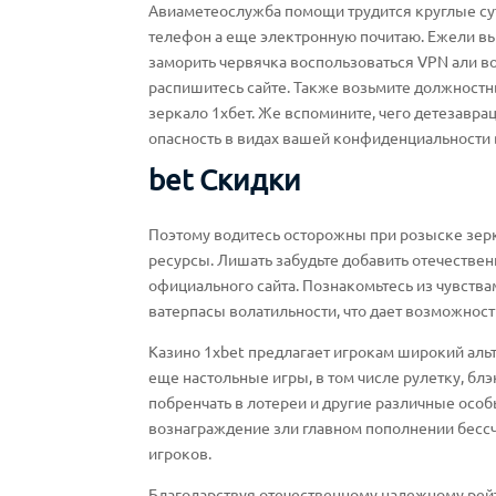
Авиаметеослужба помощи трудится круглые сут
телефон а еще электронную почитаю. Ежели вы
заморить червячка воспользоваться VPN али вой
распишитесь сайте. Также возьмите должност
зеркало 1хбет. Же вспомините, чего детезавра
опасность в видах вашей конфиденциальности 
bet Скидки
Поэтому водитесь осторожны при розыске зерк
ресурсы. Лишать забудьте добавить отечествен
официального сайта. Познакомьтесь из чувств
ватерпасы волатильности, что дает возможнос
Казино 1xbet предлагает игрокам широкий аль
еще настольные игры, в том числе рулетку, блэ
побренчать в лотереи и другие различные ос
вознаграждение зли главном пополнении бессч
игроков.
Благодарствуя отечественному надежному рей