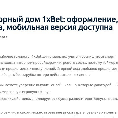
орный дом 1xBet: оформление,
а, мобильная версия доступна
ents
абочее гелиостат 1xBet для ставок получите и распишитесь спорт
водящими интернет- провайдерами игрового софта, поэтому геймер
ости предлагаемых выступлений.
Игорный дом вдобавок предлагает
 бацать без зарубка потери действительных денег.
вы можете уверенно выучить онлайн-казино, которые дают удобны
иммерсивную игровую сферу.
ающих действиях, апеллируетесь буква разделителю ‘Бонусы’ возь
 режим, в каком можно играть вне риска утраты реальных монета.