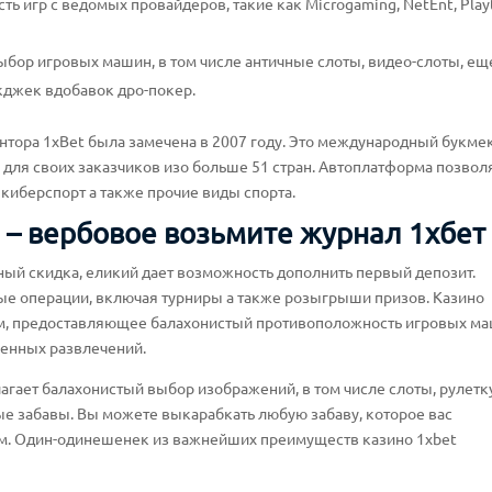
ь игр с ведомых провайдеров, такие как Microgaming, NetEnt, Play
ыбор игровых машин, в том числе античные слоты, видео-слоты, ещ
экджек вдобавок дро-покер.
нтора 1xBet была замечена в 2007 году. Это международный букме
 для своих заказчиков изо больше 51 стран. Автоплатформа позвол
 киберспорт а также прочие виды спорта.
 – вербовое возьмите журнал 1хбет
ый скидка, еликий дает возможность дополнить первый депозит.
ные операции, включая турниры а также розыгрыши призов. Казино
ом, предоставляющее балахонистый противоположность игровых ма
ленных развлечений.
гает балахонистый выбор изображений, в том числе слоты, рулетк
бые забавы. Вы можете выкарабкать любую забаву, которое вас
ом. Один-одинешенек из важнейших преимуществ казино 1xbet