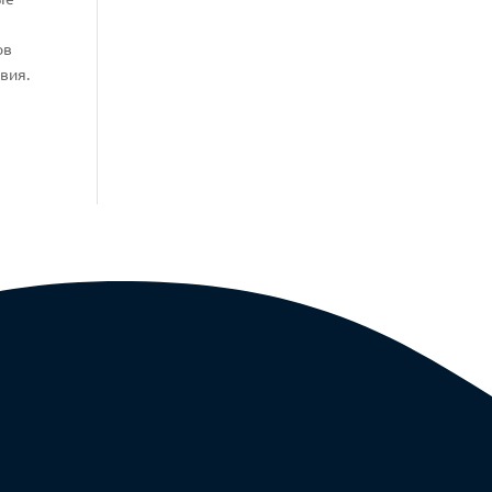
ов
вия.