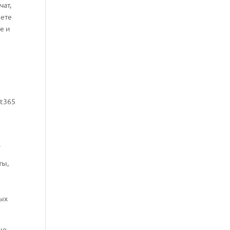
чат,
жете
е и
.
ты,
ных
ые