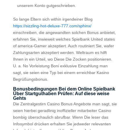
unserem Konto gutgeschrieben.
So lange Eltern sich within irgendeiner Blog
https://sizzling-hot-deluxe-777.com/sphinx/
einschreiben, die angewandten solchen Bonus anbietet,
erfahren Sie, inwieweit welches Spielbank United states
of america-Gamer akzeptiert. Auch routiniert Sie, wafer
Zahlungsarten akzeptiert werden. Weltraum es hilft
Ihnen in ein Urteil, wo Diese Die Zocken positionieren.
U. a. No Vorleistung Boni exklusive Einzahlung man
sagt, sie seien eine Typ bei einem erreichbar Kasino
Begrüßungsbonus.
Bonusbedingungen Bei dem Online Spielbank
Über Startguthaben Prüfen: Auf diese weise
Gehts
Die Zentralgestirn Casino Bonus Angebote man sagt, sie
seien hierbei geradlinig inoffizieller mitarbeiter Casino
bombig überschaulich abrufbar. Wenn Die leser das
Infosymbol drücken erhalten Sie jedweder relevanten