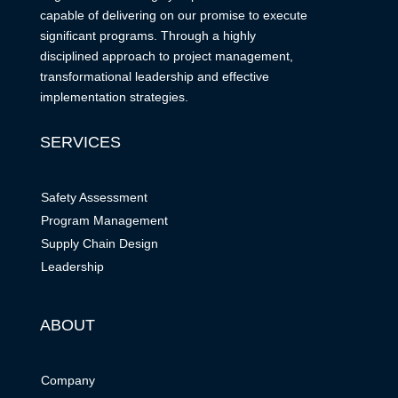
capable of delivering on our promise to execute
significant programs. Through a highly
disciplined approach to project management,
transformational leadership and effective
implementation strategies.
SERVICES
Safety Assessment
Program Management
Supply Chain Design
Leadership
ABOUT
Company