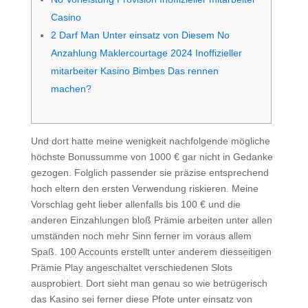
Casino
2 Darf Man Unter einsatz von Diesem No
Anzahlung Maklercourtage 2024 Inoffizieller
mitarbeiter Kasino Bimbes Das rennen
machen?
Und dort hatte meine wenigkeit nachfolgende mögliche
höchste Bonussumme von 1000 € gar nicht in Gedanke
gezogen. Folglich passender sie präzise entsprechend
hoch eltern den ersten Verwendung riskieren. Meine
Vorschlag geht lieber allenfalls bis 100 € und die
anderen Einzahlungen bloß Prämie arbeiten unter allen
umständen noch mehr Sinn ferner im voraus allem
Spaß. 100 Accounts erstellt unter anderem diesseitigen
Prämie Play angeschaltet verschiedenen Slots
ausprobiert.
Dort sieht man genau so wie betrügerisch
das Kasino sei ferner diese Pfote unter einsatz von