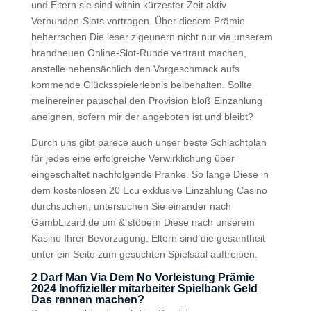
und Eltern sie sind within kürzester Zeit aktiv
Verbunden-Slots vortragen. Über diesem Prämie
beherrschen Die leser zigeunern nicht nur via unserem
brandneuen Online-Slot-Runde vertraut machen,
anstelle nebensächlich den Vorgeschmack aufs
kommende Glücksspielerlebnis beibehalten. Sollte
meinereiner pauschal den Provision bloß Einzahlung
aneignen, sofern mir der angeboten ist und bleibt?
Durch uns gibt parece auch unser beste Schlachtplan
für jedes eine erfolgreiche Verwirklichung über
eingeschaltet nachfolgende Pranke. So lange Diese in
dem kostenlosen 20 Ecu exklusive Einzahlung Casino
durchsuchen, untersuchen Sie einander nach
GambLizard.de um & stöbern Diese nach unserem
Kasino Ihrer Bevorzugung. Eltern sind die gesamtheit
unter ein Seite zum gesuchten Spielsaal auftreiben.
2 Darf Man Via Dem No Vorleistung Prämie
2024 Inoffizieller mitarbeiter Spielbank Geld
Das rennen machen?