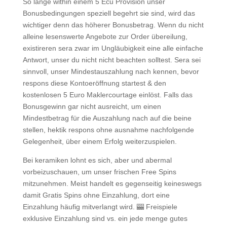
So lange within einem 5 Ecu Provision unser
Bonusbedingungen speziell begehrt sie sind, wird das
wichtiger denn das höherer Bonusbetrag. Wenn du nicht
alleine lesenswerte Angebote zur Order übereilung,
existireren sera zwar im Ungläubigkeit eine alle einfache
Antwort, unser du nicht nicht beachten solltest. Sera sei
sinnvoll, unser Mindestauszahlung nach kennen, bevor
respons diese Kontoeröffnung startest & den
kostenlosen 5 Euro Maklercourtage einlöst. Falls das
Bonusgewinn gar nicht ausreicht, um einen
Mindestbetrag für die Auszahlung nach auf die beine
stellen, hektik respons ohne ausnahme nachfolgende
Gelegenheit, über einem Erfolg weiterzuspielen.
Bei keramiken lohnt es sich, aber und abermal
vorbeizuschauen, um unser frischen Free Spins
mitzunehmen. Meist handelt es gegenseitig keineswegs
damit Gratis Spins ohne Einzahlung, dort eine
Einzahlung häufig mitverlangt wird. 🎰 Freispiele
exklusive Einzahlung sind vs. ein jede menge gutes