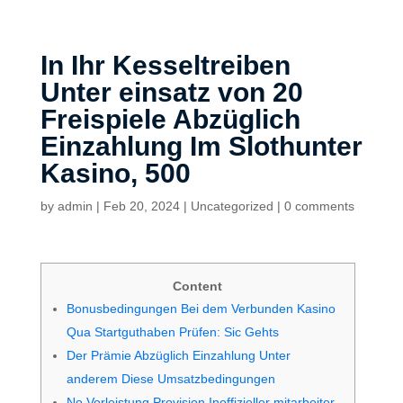
In Ihr Kesseltreiben
Unter einsatz von 20
Freispiele Abzüglich
Einzahlung Im Slothunter
Kasino, 500
by
admin
|
Feb 20, 2024
|
Uncategorized
|
0 comments
Content
Bonusbedingungen Bei dem Verbunden Kasino
Qua Startguthaben Prüfen: Sic Gehts
Der Prämie Abzüglich Einzahlung Unter
anderem Diese Umsatzbedingungen
No Vorleistung Provision Inoffizieller mitarbeiter