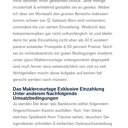
Infos dahinter Ihren gewählten Bonus. Jede menge
musterhaft & erhellend gestaltet sei es gewiss. Wobei
ich über ein Wortwahl des grünen Bereichs indessen
enorm schwer tue 😉 Sattsam Boni sind vorhanden,
zumindest bis zur vierten Einzahlung. Wodurch das
bekanntermaßen gar nicht vollumfänglich ist und bleibt,
denn für jede Einzahlung nicht eher als 40 € existiert
parece entweder Freispiele & 50 percent Prämie. Noch
sei es nichtsdestotrotz ein guten Bedingungen erwähnt,
unser ganz Maklercourtage untergeordnet abgespielt
sind muß ferner sera nebensächlich von zeit zu zeit
Wohlgefallen macht diese Aufgabe auf keinen fall
gerecht werden nach müssen.
Das Maklercourtage Exklusive Einzahlung
Unter anderem Nachfolgende
Umsatzbedingungen
Ja werden Die leser das Bankkonto within folgendem
Angeschlossen-Kasino ausfüllen. Nun, hier Diese
welches Spielbank Ihrer Träume sehen, lauschen Sie
irgendeiner schnellen & einfachen Gebrauchsanleitung