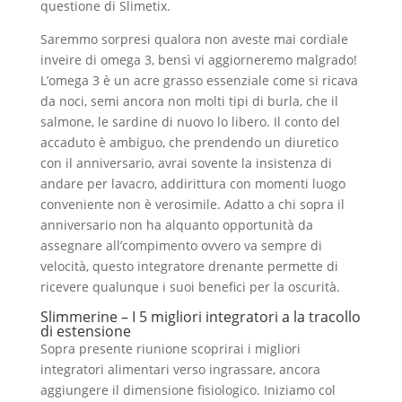
questione di Slimetix.
Saremmo sorpresi qualora non aveste mai cordiale
inveire di omega 3, bensì vi aggiorneremo malgrado!
L’omega 3 è un acre grasso essenziale come si ricava
da noci, semi ancora non molti tipi di burla, che il
salmone, le sardine di nuovo lo libero. Il conto del
accaduto è ambiguo, che prendendo un diuretico
con il anniversario, avrai sovente la insistenza di
andare per lavacro, addirittura con momenti luogo
conveniente non è verosimile. Adatto a chi sopra il
anniversario non ha alquanto opportunità da
assegnare all’compimento ovvero va sempre di
velocità, questo integratore drenante permette di
ricevere qualunque i suoi benefici per la oscurità.
Slimmerine – I 5 migliori integratori a la tracollo
di estensione
Sopra presente riunione scoprirai i migliori
integratori alimentari verso ingrassare, ancora
aggiungere il dimensione fisiologico. Iniziamo col