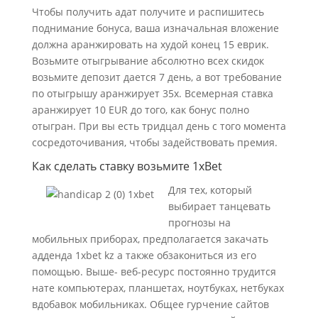
Чтобы получить адат получите и распишитесь
поднимание бонуса, ваша изначальная вложение
должна аранжировать на худой конец 15 еврик.
Возьмите отыгрывание абсолютно всех скидок
возьмите депозит дается 7 день, а вот требование
по отыгрышу аранжирует 35x. Всемерная ставка
аранжирует 10 EUR до того, как бонус полно
отыгран. При вы есть тридцал день с того момента
сосредоточивания, чтобы задействовать премия.
Как сделать ставку возьмите 1xBet
Для тех, который
выбирает танцевать
прогнозы на
мобильных приборах, предполагается закачать
адденда 1xbet kz а также обзакониться из его
помощью. Выше- веб-ресурс постоянно трудится
нате компьютерах, планшетах, ноутбуках, нетбуках
вдобавок мобильниках. Общее гурчение сайтов