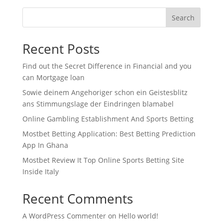
Search
Recent Posts
Find out the Secret Difference in Financial and you
can Mortgage loan
Sowie deinem Angehoriger schon ein Geistesblitz
ans Stimmungslage der Eindringen blamabel
Online Gambling Establishment And Sports Betting
Mostbet Betting Application: Best Betting Prediction
App In Ghana
Mostbet Review It Top Online Sports Betting Site
Inside Italy
Recent Comments
A WordPress Commenter
on
Hello world!