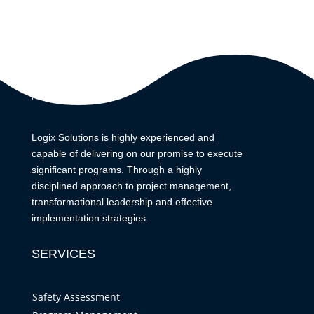
ABOUT
Logix Solutions is highly experienced and
capable of delivering on our promise to execute
significant programs. Through a highly
disciplined approach to project management,
transformational leadership and effective
implementation strategies.
SERVICES
Safety Assessment