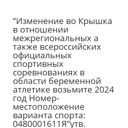
“Изменение во Крышка
в отношении
межрегиональных а
также всероссийских
официальных
спортивных
соревнованиях в
области беременной
атлетике возьмите 2024
год Номер-
местоположение
варианта спорта:
0480001611Я”утв.