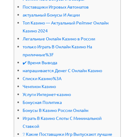
Поставщики Игровых Автоматов
актуальный Бонусы И Акции
Топ Казино — Актуальный Рейтинг Онлайн
Казино 2024
Легальные Онлайн Казино в России
только Играть В Онлайн Казино На
приличные%3F
✔️ Время Вывода
напрашивается Денег С Онлайн Казино
Списки Казино%3A
Чeмпиoн Кaзинo
Услуги Интернет-казино
Бонусная Политика
Бонусы В Казино России Онлайн
Играть В Казино Слоты С Минимальной
Ставкой
❔ Какие Поставщики Игр Выпускают лучшие