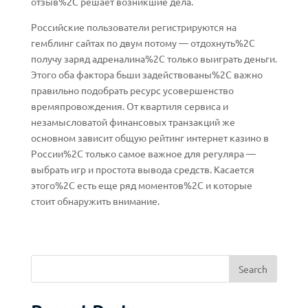
отзыв%2C решает возникшие дела.
Российские пользователи регистрируются на
гемблинг сайтах по двум потому — отдохнуть%2C
получу заряд адреналина%2C только выиграть деньги.
Этого оба фактора бьши задействованы%2C важно
правильно подобрать ресурс усовершенство
времяпровождения. От квартиля сервиса и
незамысловатой финансовых транзакций же
основном зависит общую рейтинг интернет казино в
России%2C только самое важное для регуляра —
выбрать игр и простота вывода средств. Касается
этого%2C есть еще ряд моментов%2C и которые
стоит обнаружить внимание.
Search