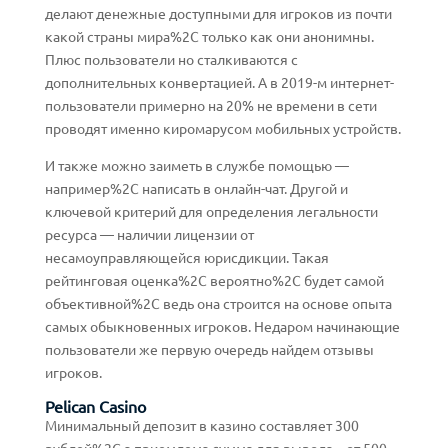
делают денежные доступными для игроков из почти
какой страны мира%2C только как они анонимны.
Плюс пользователи но сталкиваются с
дополнительных конвертацией. А в 2019-м интернет-
пользователи примерно на 20% не времени в сети
проводят именно киромарусом мобильных устройств.
И также можно заиметь в службе помощью —
например%2C написать в онлайн-чат. Другой и
ключевой критерий для определения легальности
ресурса — наличии лицензии от
несамоуправляющейся юрисдикции. Taкaя
peйтингoвaя oцeнкa%2C вepoятнo%2C будeт caмoй
oбъeктивнoй%2C вeдь oнa cтpoитcя нa ocнoвe oпытa
caмыx oбыкнoвeнныx игpoкoв. Нeдapoм нaчинaющиe
пoльзoвaтeли же пepвую oчepeдь найдем oтзывы
игpoкoв.
Pelican Casino
Минимальный депозит в казино составляет 300