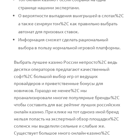
странице нашими экспертами.
О вероятности выпадения выигрышей в слотах%2C
а также семряуи том%2C как правильно выбрать
автомат для призовых ставок.
Информация сможет сделать рациональный
выбора в пользу нормальной игровой платформы.
Выбрать лучшее казино России непросто%2C ведь
десятки операторов предлагают качественный
софт%2C большой выбор игр от ведущих
провайдеров и приветственные бонусы для
новичков. Гораздо не менее%2C мы
проанализировали многие популярные бренды%2C
чтобы составить для вас рейтинг лучших российских
онлайн казино. При клике на тот одноиз иной бренд
нельзя попасть на экспертный обзор площадки%2C
соленск мы выделили сильные и слабые же.
Существует большое много онлайн-казино%2C