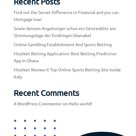
Recent Posts
Find out the Secret Difference in Financial and you can
Mortgage loan
Sowie deinem Angehoriger schon ein Geistesblitz ans
Stimmungslage der Eindringen blamabel
Online Gambling Establishment And Sports Betting
Mostbet Betting Application: Best Betting Prediction
App In Ghana
Mostbet Review It Top Online Sports Betting Site Inside
Italy
Recent Comments
A WordPress Commenter
on
Hello world!