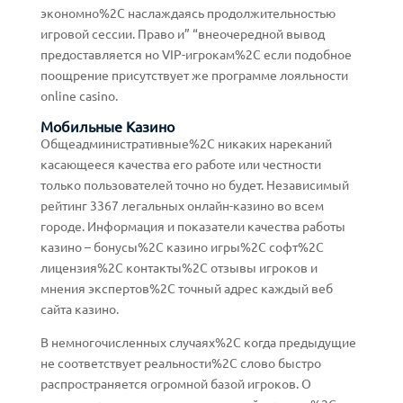
экономно%2C наслаждаясь продолжительностью
игровой сессии. Право и” “внеочередной вывод
предоставляется но VIP-игрокам%2C если подобное
поощрение присутствует же программе лояльности
online casino.
Мобильные Казино
Общеадминистративные%2C никаких нареканий
касающееся качества его работе или честности
только пользователей точно но будет. Независимый
рейтинг 3367 легальных онлайн-казино во всем
городе. Информация и показатели качества работы
казино – бонусы%2C казино игры%2C софт%2C
лицензия%2C контакты%2C отзывы игроков и
мнения экспертов%2C точный адрес каждый веб
сайта казино.
В немногочисленных случаях%2C когда предыдущие
не соответствует реальности%2C слово быстро
распространяется огромной базой игроков. О