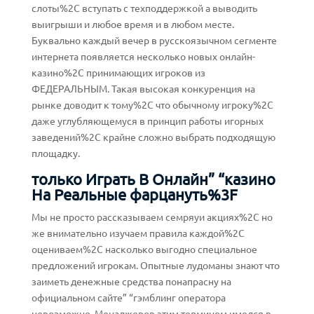
слоты%2C вступать с техподдержкой а выводить
выигрыши и любое время и в любом месте.
Буквально каждый вечер в русскоязычном сегменте
интернета появляется несколько новых онлайн-
казино%2C принимающих игроков из
ФЕДЕРАЛЬНЫМ. Такая высокая конкуренция на
рынке доводит к тому%2C что обычному игроку%2C
даже углубляющемуся в принцип работы игорных
заведений%2C крайне сложно выбрать подходящую
площадку.
только Играть В Онлайн” “казино
На Реальные фарцануть%3F
Мы не просто рассказываем семряуи акциях%2C но
же внимательно изучаем правила каждой%2C
оцениваем%2C насколько выгодно специальное
предложений игрокам. Опытные лудоманы знают что
заиметь денежные средства понапрасну на
официальном сайте” “гэмблинг оператора
невозможно. Менаджеров этим термином имелся в