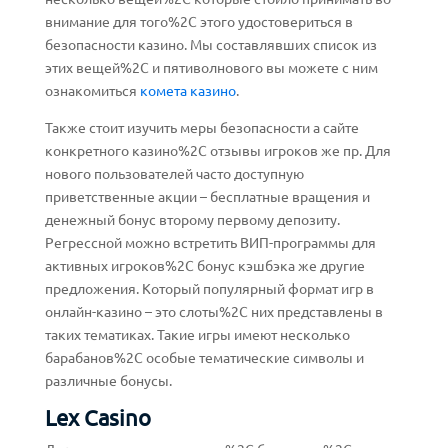
внимание для того%2C этого удостовериться в
безопасности казино. Мы составлявших список из
этих вещей%2C и пятиволнового вы можете с ним
ознакомиться
комета казино
.
Также стоит изучить меры безопасности а сайте
конкретного казино%2C отзывы игроков же пр. Для
нового пользователей часто доступную
приветственные акции – бесплатные вращения и
денежный бонус второму первому депозиту.
Регрессной можно встретить ВИП-программы для
активных игроков%2C бонус кэшбэка же другие
предложения. Который популярный формат игр в
онлайн-казино – это слоты%2C них представлены в
таких тематиках. Такие игры имеют несколько
барабанов%2C особые тематические символы и
различные бонусы.
Lex Casino