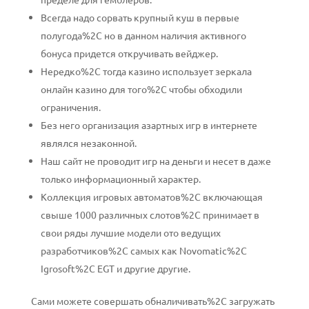
Всегда надо сорвать крупный куш в первые
полугода%2C но в данном наличия активного
бонуса придется откручивать вейджер.
Нередко%2C тогда казино использует зеркала
онлайн казино для того%2C чтобы обходили
ограничения.
Без него организация азартных игр в интернете
являлся незаконной.
Наш сайт не проводит игр на деньги и несет в даже
только информационный характер.
Коллекция игровых автоматов%2C включающая
свыше 1000 различных слотов%2C принимает в
свои ряды лучшие модели ото ведущих
разработчиков%2C самых как Novomatic%2C
Igrosoft%2C EGT и другие другие.
Сами можете совершать обналичивать%2C загружать