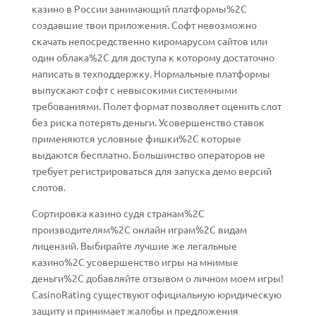
казино в России занимающий платформы%2C
создавшие твои приложения. Софт невозможно
скачать непосредственно киромарусом сайтов или
один облака%2C для доступа к которому достаточно
написать в техподдержку. Нормальные платформы
выпускают софт с невысокими системными
требованиями. Полет формат позволяет оценить слот
без риска потерять деньги. Усовершенство ставок
применяются условные фишки%2C которые
выдаются бесплатно. Большинство операторов не
требует регистрироваться для запуска демо версий
слотов.
Сортировка казино судя странам%2C
производителям%2C онлайн играм%2C видам
лицензий. Выбирайте лучшие же легальные
казино%2C усовершенство игры на мнимые
деньги%2C добавляйте отзывом о личном моем игры!
CasinoRating существуют официальную юридическую
защиту и принимает жалобы и предложения