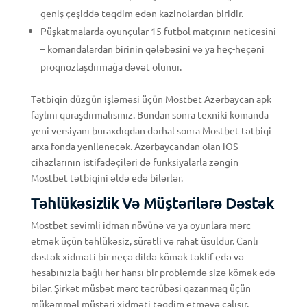
geniş çeşiddə təqdim edən kazinolardan biridir.
Püşkatmalarda oyunçular 15 futbol matçının nəticəsini
– komandalardan birinin qələbəsini və ya heç-heçəni
proqnozlaşdırmağa dəvət olunur.
Tətbiqin düzgün işləməsi üçün Mostbet Azərbaycan apk
faylını quraşdırmalısınız. Bundan sonra texniki komanda
yeni versiyanı buraxdıqdan dərhal sonra Mostbet tətbiqi
arxa fonda yenilənəcək. Azərbaycandan olan iOS
cihazlarının istifadəçiləri də funksiyalarla zəngin
Mostbet tətbiqini əldə edə bilərlər.
Təhlükəsizlik Və Müştərilərə Dəstək
Mostbet sevimli idman növünə və ya oyunlara mərc
etmək üçün təhlükəsiz, sürətli və rahat üsuldur. Canlı
dəstək xidməti bir neçə dildə kömək təklif edə və
hesabınızla bağlı hər hansı bir problemdə sizə kömək edə
bilər. Şirkət müsbət mərc təcrübəsi qazanmaq üçün
mükəmməl müştəri xidməti təqdim etməyə çalışır.