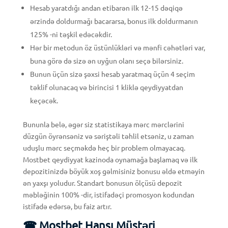
Hesab yaratdığı andan etibarən ilk 12-15 dəqiqə
ərzində doldurmağı bacararsa, bonus ilk doldurmanın
125% -ni təşkil edəcəkdir.
Hər bir metodun öz üstünlükləri və mənfi cəhətləri var,
buna görə də sizə ən uyğun olanı seçə bilərsiniz.
Bunun üçün sizə şəxsi hesab yaratmaq üçün 4 seçim
təklif olunacaq və birincisi 1 kliklə qeydiyyatdan
keçəcək.
Bununla belə, əgər siz statistikaya mərc mərclərini
düzgün öyrənsəniz və səriştəli təhlil etsəniz, u zaman
uduşlu mərc seçməkdə heç bir problem olmayacaq.
Mostbet qeydiyyat kazinoda oynamağa başlamaq və ilk
depozitinizdə böyük xoş gəlmisiniz bonusu əldə etməyin
ən yaxşı yoludur. Standart bonusun ölçüsü depozit
məbləğinin 100% -dir, istifadəçi promosyon kodundan
istifadə edərsə, bu faiz artır.
☎ Mostbet Hansı Müştəri