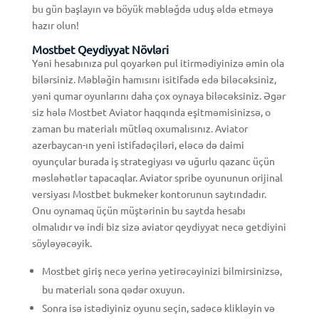
bu gün başlayın və böyük məbləğdə uduş əldə etməyə
hazır olun!
Mostbet Qeydiyyat Növləri
Yəni hesabınıza pul qoyarkən pul itirmədiyinizə əmin ola
bilərsiniz. Məbləğin hamısını isitifadə edə biləcəksiniz,
yəni qumar oyunlarını daha çox oynaya biləcəksiniz. Əgər
siz hələ Mostbet Aviator haqqında eşitməmisinizsə, o
zaman bu materialı mütləq oxumalısınız. Aviator
azerbaycan-ın yeni istifadəçiləri, eləcə də daimi
oyunçular burada iş strategiyası və uğurlu qazanc üçün
məsləhətlər tapacaqlar. Aviator spribe oyununun orijinal
versiyası Mostbet bukmeker kontorunun saytındadır.
Onu oynamaq üçün müştərinin bu saytda hesabı
olmalıdır və indi biz sizə aviator qeydiyyat necə getdiyini
söyləyəcəyik.
Mostbet giriş necə yerinə yetirəcəyinizi bilmirsinizsə,
bu materialı sona qədər oxuyun.
Sonra isə istədiyiniz oyunu seçin, sadəcə klikləyin və