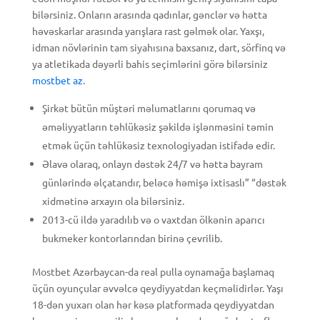
bilərsiniz. Onların arasında qadınlar, gənclər və hətta
həvəskarlar arasında yarışlara rast gəlmək olar. Yaxşı,
idman növlərinin tam siyahısına baxsanız, dart, sörfinq və
ya atletikada dəyərli bahis seçimlərini görə bilərsiniz
mostbet az
.
Şirkət bütün müştəri məlumatlarını qorumaq və
əməliyyatların təhlükəsiz şəkildə işlənməsini təmin
etmək üçün təhlükəsiz texnologiyadan istifadə edir.
Əlavə olaraq, onlayn dəstək 24/7 və hətta bayram
günlərində əlçatandır, beləcə həmişə ixtisaslı” “dəstək
xidmətinə arxayın ola bilərsiniz.
2013-cü ildə yaradılıb və o vaxtdan ölkənin aparıcı
bukmeker kontorlarından birinə çevrilib.
Mostbet Azərbaycan-da real pulla oynamağa başlamaq
üçün oyunçular əvvəlcə qeydiyyatdan keçməlidirlər. Yaşı
18-dən yuxarı olan hər kəsə platformada qeydiyyatdan