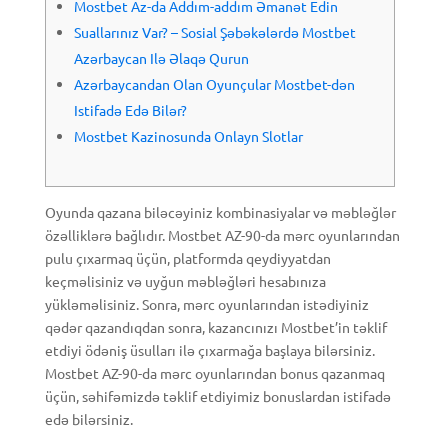
Mostbet Az-da Addım-addım Əmanət Edin
Suallarınız Var? – Sosial Şəbəkələrdə Mostbet
Azərbaycan Ilə Əlaqə Qurun
Azərbaycandan Olan Oyunçular Mostbet-dən
Istifadə Edə Bilər?
Mostbet Kazinosunda Onlayn Slotlar
Oyunda qazana biləcəyiniz kombinasiyalar və məbləğlər
özəlliklərə bağlıdır. Mostbet AZ-90-da mərc oyunlarından
pulu çıxarmaq üçün, platformda qeydiyyatdan
keçməlisiniz və uyğun məbləğləri hesabınıza
yükləməlisiniz. Sonra, mərc oyunlarından istədiyiniz
qədər qazandıqdan sonra, kazancınızı Mostbet’in təklif
etdiyi ödəniş üsulları ilə çıxarmağa başlaya bilərsiniz.
Mostbet AZ-90-da mərc oyunlarından bonus qazanmaq
üçün, səhifəmizdə təklif etdiyimiz bonuslardan istifadə
edə bilərsiniz.