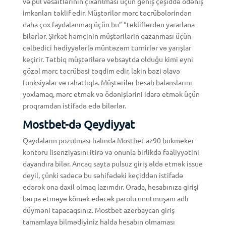
və pul vəsaitlərinin çıxarılması üçün geniş çeşiddə ödəniş
imkanları təklif edir. Müştərilər mərc təcrübələrindən
daha çox faydalanmaq üçün bu” “təkliflərdən yararlana
bilərlər. Şirkət həmçinin müştərilərin qazanması üçün
cəlbedici hədiyyələrlə müntəzəm turnirlər və yarışlar
keçirir. Tətbiq müştərilərə vebsaytda olduğu kimi eyni
gözəl mərc təcrübəsi təqdim edir, lakin bəzi əlavə
funksiyalar və rahatlıqla. Müştərilər hesab balanslarını
yoxlamaq, mərc etmək və ödənişlərini idarə etmək üçün
proqramdan istifadə edə bilərlər.
Mostbet-də Qeydiyyat
Qaydaların pozulması halında Mostbet-az90 bukmeker
kontoru lisenziyasını itirə və onunla birlikdə fəaliyyətini
dayandıra bilər. Ancaq sayta pulsuz giriş əldə etmək issue
deyil, çünki sadəcə bu səhifədəki keçiddən istifadə
edərək ona daxil olmaq lazımdır. Orada, hesabınıza girişi
bərpa etməyə kömək edəcək parolu unutmuşam adlı
düyməni tapacaqsınız. Mostbet azerbaycan giriş
tamamlaya bilmədiyiniz halda hesabın olmaması