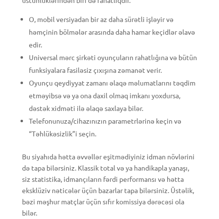
üstünlüklərindən biri də rahatlıqdır.
O, mobil versiyadan bir az daha sürətli işləyir və
həmçinin bölmələr arasında daha hamar keçidlər əlavə
edir.
Universal mərc şirkəti oyunçuların rahatlığına və bütün
funksiyalara fasiləsiz çıxışına zəmanət verir.
Oyunçu qeydiyyat zamanı əlaqə məlumatlarını təqdim
etməyibsə və ya ona daxil olmaq imkanı yoxdursa,
dəstək xidməti ilə əlaqə saxlaya bilər.
Telefonunuza/cihazınızın parametrlərinə keçin və
“Təhlükəsizlik”i seçin.
Bu siyahıda hətta əvvəllər eşitmədiyiniz idman növlərini
də tapa bilərsiniz. Klassik total və ya handikapla yanaşı,
siz statistika, idmançıların fərdi performansı və hətta
eksklüziv nəticələr üçün bazarlar tapa bilərsiniz. Üstəlik,
bəzi məşhur matçlar üçün sıfır komissiya dərəcəsi ola
bilər.