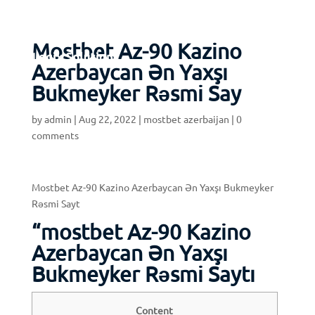
Mostbet Az-90 Kazino
Azerbaycan Ən Yaxşı
Bukmeyker Rəsmi Say
by
admin
|
Aug 22, 2022
|
mostbet azerbaijan
|
0
comments
Mostbet Az-90 Kazino Azerbaycan Ən Yaxşı Bukmeyker
Rəsmi Sayt
“mostbet Az-90 Kazino
Azerbaycan Ən Yaxşı
Bukmeyker Rəsmi Saytı
Content