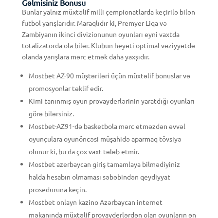
Gəlmisiniz Bonusu
Bunlar yalnız müxtəlif milli çempionatlarda keçirilə bilən
futbol yarışlarıdır. Maraqlıdır ki, Premyer Liqa və
Zambiyanın ikinci divizionunun oyunları eyni vaxtda
totalizatorda ola bilər. Klubun heyəti optimal vəziyyətdə
olanda yarışlara mərc etmək daha yaxşıdır.
Mostbet AZ-90 müştəriləri üçün müxtəlif bonuslar və
promosyonlar təklif edir.
Kimi tanınmış oyun provayderlərinin yaratdığı oyunları
görə bilərsiniz.
Mostbet-AZ91-də basketbola mərc etməzdən əvvəl
oyunçulara oyunöncəsi müşahidə aparmaq tövsiyə
olunur ki, bu da çox vaxt tələb etmir.
Mostbet azerbaycan giriş tamamlaya bilmədiyiniz
halda hesabın olmaması səbəbindən qeydiyyat
proseduruna keçin.
Mostbet onlayn kazino Azərbaycan internet
məkanında müxtəlif provayderlərdən olan oyunların ən