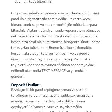
düyməni tapa bilərsiniz.
Giriş sosial şəbəkələr və əvvəlki variantlarda olduğu kimi
parol ilə giriş vasitəsilə təmin edilir. Siz xəttə keçə,
idman, turnir seçə və mərc etmək üçün mübarizə apara
bilərsiniz. Açılan matç siyahısında kupona əlavə olunacaq
nəticəyə klikləmək lazımdır. Sayta daxil olduqdan sonra
hesabınıza daxil ola bilmirsinizsə, frangente sürətli bərpa
funksiyaları mövcuddur. Bunun üzərinə klikləməklə,
hesabınızla əlaqəli telefon nömrəsini və ya e-poçt
ünvanını göstərməyiniz xahiş olunacaq. Məlumatları
təyin etdikdən sonra oyunçu görünən pəncərəyə daxil
edilməli olan kodla TEXT MESSAGE və ya məktub
göndərir.
Depozit Üsulları:
Razılaşın ki, bir parol tapdığınız zaman və sistem
tərəfindən yaradılmasanız, onu yadda saxlamaq daha
asandır. Lazımi məlumatları göstərdikdən sonra
qeydiyyat” “düyməsini vura və saytda profilin