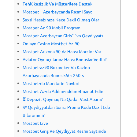
Təhlükəsizlik Və Müştərilərə Dəstək
Mostbet – Azərbaycanda Rəsmi Sayt
Şəxsi Hesabınıza Necə Daxil Olmaq Olar
Mostbet Az-90 Mobil Proqramı
Mostbet Azerbaycan Giriş” “və Qeydiyyatı
Onlayn Casino Mostbet Az-90
Mostbet Arizona 90-da Hansı Mərclər Var
Aviator Oyunçularına Hansı Bonuslar Verilir?
Mostbet-az90 Bukmeker Və Kazino
Azərbaycanda Bonus 550+250fs
Mostbet-də Mərclərin Növləri
Mostbet Az-da Addım-addım Əmanət Edin
⏳ Depozit Qoymaq Nə Qədər Vaxt Aparır?
💸 Qeydiyyatdan Sonra Promo Kodu Daxil Edə
Bilərəmmi?
Mostbet Live
Mostbet Giriş Və Qeydiyyat Rəsmi Saytında