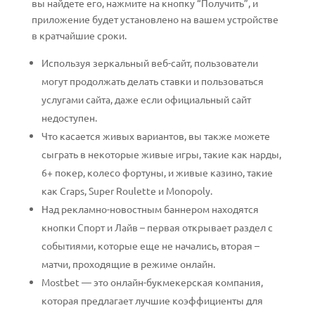
вы найдете его, нажмите на кнопку “Получить”, и
приложение будет установлено на вашем устройстве
в кратчайшие сроки.
Используя зеркальный веб-сайт, пользователи
могут продолжать делать ставки и пользоваться
услугами сайта, даже если официальный сайт
недоступен.
Что касается живых вариантов, вы также можете
сыграть в некоторые живые игры, такие как нарды,
6+ покер, колесо фортуны, и живые казино, такие
как Craps, Super Roulette и Monopoly.
Над рекламно-новостным баннером находятся
кнопки Спорт и Лайв – первая открывает раздел с
событиями, которые еще не начались, вторая –
матчи, проходящие в режиме онлайн.
Mostbet — это онлайн-букмекерская компания,
которая предлагает лучшие коэффициенты для