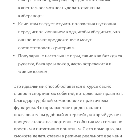
клиентам возможность делать ставки на
киберспорт.
Клиентам следует изучить положения и условия
перед использованием кода, чтобы убедиться, что
они понимают предложение и могут
соответствовать критериям.
Популярные настольные игры, такие как блэкджек,
рулетка, баккара и покер, часто встречаются в
живых казино.
Это идеальный способ оставаться в курсе своих
ставок и спортивных событий, которые вам нравятся,
благодаря удобной компоновке и практичным
функциям. Это приложение предоставляет
пользователям удобный интерфейс, который делает
процесс ставок на спортивные события максимально
простым и интуитивно понятным. С его помощью, вы
сможете делать ставки в режиме реального времени