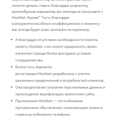
можете делать ставки. Благодаря широкому
разнообразию вариантов, вы никогда не заскучаете с
Mostbet. Кроме” “того, благодаря
конкурентоспособным коэффициентам и линиям у
вас всегда будет шанс выиграть по-крупному.
А благодаря отсутствию необходимости платить
налоги, Mostbet. com может предложить своим
клиентам гораздо более выгодные условия
сотрудничества.
Более того, варианты
регистрации Mostbet разработаны с учетом
различных предпочтений и потребностей клиентов.
Она предполагает указание персональных данных и
прохождение верификации, аналогично сайту.
Приложение Mostbet — это мобильное
программное обеспечение, позволяющее играть в
ставки на мобильном телефоне.