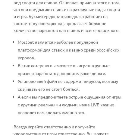
вид спорта для ставок. Основная причина этого в том,
что они предлагают ставки на различные виды спорта
и игры. Букмекер достаточно долго работает на
соответствующем рынке, предлагает большое
количество вариантов для ставок и всего остального.
Mostbet является наиболее популярной
платформой для ставок и казино среди российских
игроков.
В этих лотереях вы можете выиграть крупные
призы и заработать дополнительные деньги.
Установочный файл не содержит вирусов, поэтому
скачивать его не стоит бояться.
А если вы предпочитаете острые ощущения от игры
с другими реальными людьми, наше LIVE-казино
позволит вам сделать именно это.
Всегда играйте ответственно и получайте
удовольствие от игры ответственно. Вы можете