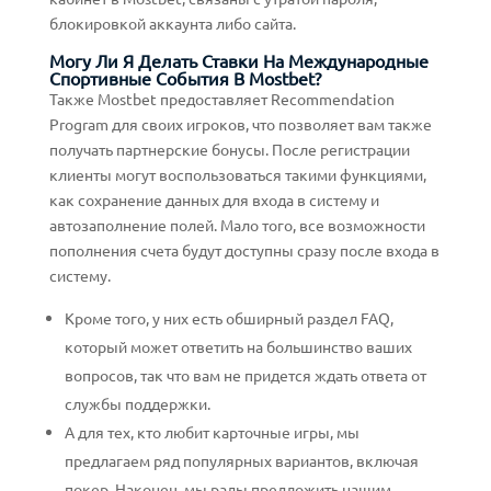
блокировкой аккаунта либо сайта.
Могу Ли Я Делать Ставки На Международные
Спортивные События В Mostbet?
Также Mostbet предоставляет Recommendation
Program для своих игроков, что позволяет вам также
получать партнерские бонусы. После регистрации
клиенты могут воспользоваться такими функциями,
как сохранение данных для входа в систему и
автозаполнение полей. Мало того, все возможности
пополнения счета будут доступны сразу после входа в
систему.
Кроме того, у них есть обширный раздел FAQ,
который может ответить на большинство ваших
вопросов, так что вам не придется ждать ответа от
службы поддержки.
А для тех, кто любит карточные игры, мы
предлагаем ряд популярных вариантов, включая
покер. Наконец, мы рады предложить нашим