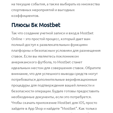
на текущие события, а также выбирать из множества
спортивных мероприятий и выгодных
коэффициентов.
Плюсы Бк Mostbet
Так что создание учетной записи и вход в Mostbet
Online – это простой процесс, который дает вам
полный доступ к развлекательным функциям
платформы и безопасным условиям для размещения
ставок. Если вы являетесь поклонником
американского футбола, то Mostbet станет
идеальным местом для совершения ставок. Обратите
внимание, что для успешного вывода средств могут
потребоваться дополнительные верификационные
процедуры для подтверждения вашей личности и
безопасности операции. Будьте готовы предоставить
необходимые документы, если это потребуется.
Чтобы скачать приложение Mostbet для iOS, просто
зайдите в App Shop и найдите “Mostbet”. Как только