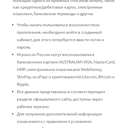
помощью одного из принятых способов оплаты, таких
как кредитные/дебетовые карты, электронные
кошельки, банковские переводы и другие.
Чтобы начать пользоваться возможностями
приложения, необходимо войти в созданный
кабинет, для этого потребуется ввести логин и
пароль.
Игроки из России могут воспользоваться
банковскими картами AUSTRALIAN VISA, MasterCard,
МИР, электронными кошельками WebMoney,
SkinPay, ecoPayz и криптовалютой Litecoin, Bitcoin и
Ripple.
Все данные представлены в соответствующем
разделе официального сайта, доступны через
рабочее зеркало.
Для получения дополнительной информации
ознакомьтесь с правилами и условиями