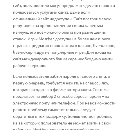
сайт, пользователи могут продолжать делать ставки и
пользоваться услугами сайта, даже если
официальный сайт недоступен. Сайт построил свою
репутацию на предоставлении своим клиентам
наилучшего возможного опыта при размещении
ставок. Игры Mostbet доступны в более чем ninety
странах, предлагая ставки, игры в казино, live-казино,
live-покер и другие популярные игры. Для входа на
сайт международного букмекера необходимо найти
рабочее зеркало.
Если пользователь забыл пароль от своего счета, в
первую очередь, требуется нажать на спецссылку,
которая находится в форме авторизации. Система
предлагает на выбор 2 способа сброса пароля – на
электронную почту или телефон. При невозможности
решить проблему самостоятельно, следует
обратиться в техподдержку. Большинство проблем,
из-за которых пользователь не может войти в свой
кабинет в Mostbet, связаны с утратой пароля,