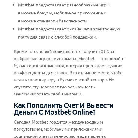
Mostbet предоставляет разнообразные игры,
высокие бонусы, мобильное приложение и
высокие стандарты безопасности.
Mostbet предоставляет онлайн-чат и электронную
почту для связи с службой поддержки.
Кроме того, новый пользователь получит 50 FS за
выбранные игровые автоматы. Mostbet — это онлайн-
букмекерская компания, которая предлагает лучшие
коэффициенты для ставок. Это отличное место, чтобы
начать свою карьеру в букмекерской конторе. Не
упустите эту невероятную возможность
максимизировать свой выигрыш.
Как Пополнить Счет И Вывести
Деньги С Mostbet Online?
Сегодня Mostbet гордится международным
присутствием, мобильными приложениями,
социальной ответственностью и адаптацией к