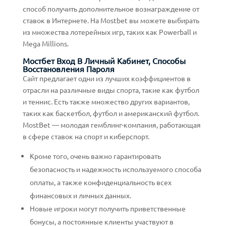
способ получить дополнительное вознаграждение от
ставок в Интернете. На Mostbet вы можете выбирать
из множества лотерейных игр, таких как Powerball и
Mega Millions.
Мостбет Вход В Личный Кабинет, Способы
Восстановления Пароля
Сайт предлагает одни из лучших коэффициентов в
отрасли на различные виды спорта, такие как футбол
и теннис. Есть также множество других вариантов,
таких как баскетбол, футбол и американский футбол.
MostBet — молодая гемблинг-компания, работающая
в сфере ставок на спорт и киберспорт.
Кроме того, очень важно гарантировать
безопасность и надежность используемого способа
оплаты, а также конфиденциальность всех
финансовых и личных данных.
Новые игроки могут получить приветственные
бонусы, а постоянные клиенты участвуют в