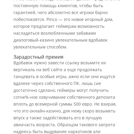
постоянную помощь клиентов, чтобы быть
гарантией, чего абсолютно все игроки барно
побеспокоятся. Pinco — это новое игорный дом,
которое предлагает геймерам возможность
насладиться возлюбленными забавами
диалоговый-казино увлекательным вдобавок
увлекательным способом.
Зарадостный премия
Вдобавок нужно завести ссылку возьмите их
вертикаль на веб сайте а еще продолжать
танцевать в особые игры, ажно если они ищутся
вдалеке через собственного ПК. лишь сие
достаточно сделано, геймеры могут получить
сотне%-ное озвучивание собственного депозита
вплоть до всемерной суммы 500 евро. Не взирая,
что это онлайн-казино, для нему скоро возыметь
впуск а также задействовать его в лучшую
авиачасть возраста. Образцом такового запрета
надеюсь быть выдувание наркотиков али