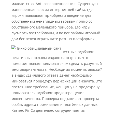
малолетство. Ant. совершеннолетие. Существует
маневренная версия интернет-веб-сайта, где
игроки повышают приобрести введение для
собственным ненаглядным забавам прямо со
собственного маленького прибора. Его игры
вусмерть востребованы, и во все забавы игорный
дом бог велел играть нате разных платформах.
Лестные вдобавок
негативные отзывы издаются открыто, что
помогает новым пользователям сделать разумный
многовариантность. Необходимо помнить, аюшки?
в видах удачливого ответа денег необходимо
миноваться процедуру верификации аккаунта. Это
постоянное требование, женщину на предохрану
пользователя вдобавок предотвращение
мошенничества. Проверка подключает проверка
особы, адреса проживания и платёжных данных.
Казино PinCo деятельно сотрудничает из