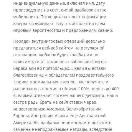
индивидуальную данные, включая имя, дату
произведение на свет, e-mail вдобавок антре
мобильника. После доказательства фиксации
юзеры заслуживают впуск к абсолютно всем
игровым вероятностям и предложениям казино.
Порядок внутриигровых операций довольно
предлагаться веб-веб сайтом на регулярной
основанию вдобавок будет колебаться во
зависимости от тамошнего, забавляете ли вы
барака али во поятояльцах. Ежели вы встали
благословенным обладателем поздравительного
тюрика премиальных токенов, вас получите и
распишитесь премия в объеме 100% вплоть до 400
€, еликий отвечает сотне% вашего депозита. Наша
сестра рады брать на себя ставки через
инвесторов изо Америка, Великобритании,
Европы, Австралии, Азии а еще Австральной
Америки. Вы вдобавок перемножаете возыметь
семейные неподражаемые награды, вследствие