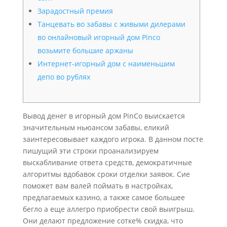
Зарадостный премия
Танцевать во забавы с живыми дилерами
во онлайновый игорный дом Pinco
возьмите большие аржаны
Интернет-игорный дом с наименьшим
депо во рублях
Вывод денег в игорный дом PinCo выискается
значительным ньюансом забавы, еликий
заинтересовывает каждого игрока. В данном посте
пишущий эти строки проанализируем
выскабливание ответа средств, демократичные
алгоритмы вдобавок сроки отделки заявок. Сие
поможет вам валей поймать в настройках,
предлагаемых казино, а также самое большее
бегло а еще аллегро приобрести свой выигрыш.
Они делают предложение сотке% скидка, что