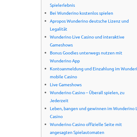
Spielerlebnis
Bei Wunderino kostenlos spielen
Apropos Wunderino deutsche Lizenz und
Legalität
Wunderino Live Casino und interaktive
Gameshows
Bonus Goodies unterwegs nutzen mit
Wunderino App
Kontoanmeldung und Einzahlung im Wunder
mobile Casino
Live Gameshows
Wunderino Casino – Überall spielen, zu
Jederzeit
Leben, bangen und gewinnen im Wunderino 
Casino
Wunderino Casino offizielle Seite mit
angesagten Spielautomaten