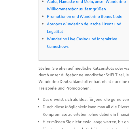
Aloha, Namaste und Moin, unser Wunderino
Willkommensbonus lässt grüßen
Promotionen und Wunderino Bonus Code
Apropos Wunderino deutsche Lizenz und
Legalität
Wunderino Live Casino und interaktive
Gameshows
Stehen Sie eher auf niedliche Katzenslots oder w
durch unser Aufgebot neumodischer SciFi-Titel, l
Wunderino Deutschland offenbart nicht nur eine e
Freispiele und Promotionen.
Das erweist sich als ideal für jene, die gerne v
Durch diese Möglichkeit kann man all die Diver
Kompromisse zu erleben, ohne dabei ein finanzi
Hier müssen Sie nicht ewig lange warten, bis e