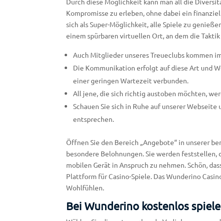
Durch diese Möglichkeit kann man all die Diversit
Kompromisse zu erleben, ohne dabei ein finanzie
sich als Super-Möglichkeit, alle Spiele zu genie
einem spürbaren virtuellen Ort, an dem die Taktik a
Auch Mitglieder unseres Treueclubs kommen imm
Die Kommunikation erfolgt auf diese Art und We
einer geringen Wartezeit verbunden.
All jene, die sich richtig austoben möchten, w
Schauen Sie sich in Ruhe auf unserer Webseite
entsprechen.
Öffnen Sie den Bereich „Angebote“ in unserer b
besondere Belohnungen. Sie werden feststellen, da
mobilen Gerät in Anspruch zu nehmen. Schön, dass 
Plattform für Casino-Spiele. Das Wunderino Casi
Wohlfühlen.
Bei Wunderino kostenlos spiel