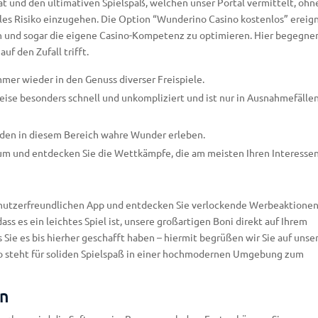
ät und den ultimativen Spielspaß, welchen unser Portal vermittelt, ohn
lles Risiko einzugehen. Die Option “Wunderino Casino kostenlos” ereig
ßen und sogar die eigene Casino-Kompetenz zu optimieren. Hier begegne
uf den Zufall trifft.
er wieder in den Genuss diverser Freispiele.
ise besonders schnell und unkompliziert und ist nur in Ausnahmefälle
erden in diesem Bereich wahre Wunder erleben.
 um und entdecken Sie die Wettkämpfe, die am meisten Ihren Interesse
enutzerfreundlichen App und entdecken Sie verlockende Werbeaktione
ss es ein leichtes Spiel ist, unsere großartigen Boni direkt auf Ihrem
Sie es bis hierher geschafft haben – hiermit begrüßen wir Sie auf unse
no steht für soliden Spielspaß in einer hochmodernen Umgebung zum
en