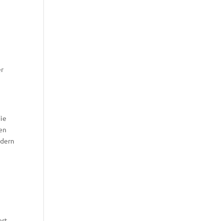
er
die
nen
ndern
ert