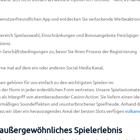
 benutzerfreundlichen App und entdecken Sie verlockende Werbeaktio
 Bereich Spielauswahl, Einschränkungen und Bonusangebote freizügiger
izenz.
Geschäftsbedingungen zu, bevor Sie Ihren Prozess der Registrierung
ne mal auf dem ein oder anderen Social Media Kanal.
onen gehören für uns einfach zu den wichtigsten Spielen im
ts der Norm in jeder erdenklichen Form vertreten. Unsere Spielautomate
g als Inbegriff von atemberaubender Casino-Action. Sie liefern einen id
mermäßigen Soundeffekten und ununterbrochener Spielfreude. Anhand d
 dass wir über ein herausragendes Areal der besten Slots verfügen
vulkan
 außergewöhnliches Spielerlebnis