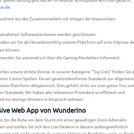
 Spielerfahrung geschaffen. In relaxter Atmosphäre wird hier gelacht,
gas de
.
sultiert aus der Zusammenarbeit mit einigen der bravourösen
veralteten Softwareversionen werden geschlossen.
en wir Sie als Neuankömmling unserer Plattform auf eine Odyssee d
rten können.
 werden Sie automatisch über die Gaming-Neuheiten informiert.
bei unsere strikte Devise. In unserer Kategorie “Top Lists” finden Sie 
sten Casino-Spielen. Da wir gesetzeskonforme Standards zur allgemei
unserer Plattform obligatorisch. Dies gehört nicht nur zum guten Ton, so
en Standards. Wir haben alle relevanten Prozedere so effizient und
wird nur wenige Minuten in Anspruch nehmen.
essive Web App von Wunderino
, bis die Ruhe vor dem Sturm mit einer gewaltigen Dosis Adrenalin
en und stellen Sie sich den Live Dealern in diesem außergewöhnlich
eist sich nicht einfach als weitere Option im Portfolio – nein, es flack