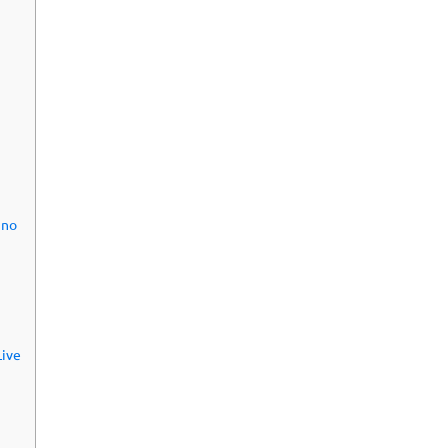
ino
Live