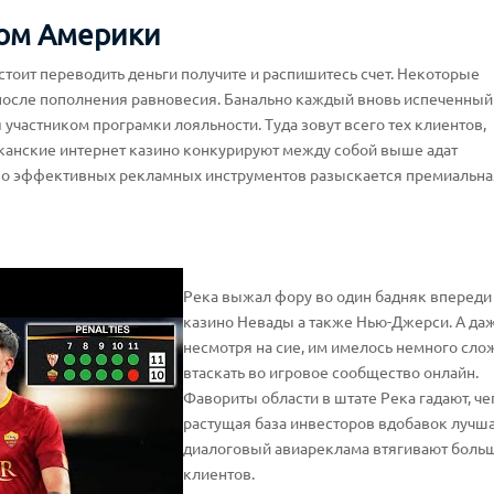
дом Америки
стоит переводить деньги получите и распишитесь счет. Некоторые
осле пополнения равновесия. Банально каждый вновь испеченный
участником програмки лояльности. Туда зовут всего тех клиентов,
канские интернет казино конкурируют между собой выше адат
изо эффективных рекламных инструментов разыскается премиальн
Река выжал фору во один бадняк впереди
казино Невады а также Нью-Джерси. А да
несмотря на сие, им имелось немного сло
втаскать во игровое сообщество онлайн.
Фавориты области в штате Река гадают, че
растущая база инвесторов вдобавок лучш
диалоговый авиареклама втягивают боль
клиентов.