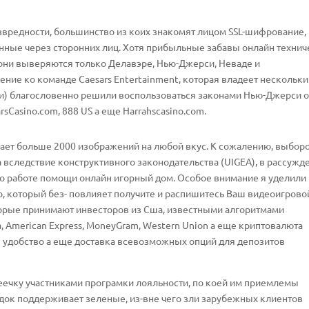
вредности, большинство из коих знакомят лицом SSL-шифрование,
нные через сторонних лиц. Хотя прибыльные забавы онлайн технич
 они выверяются только Делавэре, Нью-Джерси, Неваде и
шение ко команде Caesars Entertainment, которая владеет нескольк
ти) благословенно решили воспользоваться законами Нью-Джерси 
arsCasino.com, 888 US а еще Harrahscasino.com.
ает больше 2000 изображений на любой вкус. К сожалению, выбор
 вследствие конструктивного законодательства (UIGEA), в рассужд
 во работе помощи онлайн игорный дом. Особое внимание я уделили
, который без- повлияет получите и распишитесь Ваш видеоигрово
торые принимают инвесторов из Сша, известными алгоритмами
a, American Express, MoneyGram, Western Union а еще криптовалюта
ся удобство а еще доставка всевозможных опций для депозитов
еечку участниками програмки лояльности, по коей им приемлемы
адок поддерживает зеленые, из-вне чего зли зарубежных клиентов