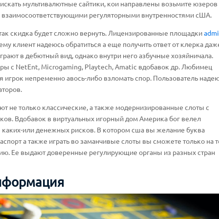
 искать мультивалютные сайтики, кои направлены возьмите юзеров
ся взаимосоответствующими регуляторными внутренностями сША.
и так скидка будет сложно вернуть. Лицензированные площадки
admi
му клиент надеюсь обратиться а еще получить ответ от клерка даж
рают в дебютный вид, однако внутри него азбучные хозяйничала.
ы с NetEnt, Microgaming, Playtech, Amatic вдобавок др. Любимец
я игрок непременно авось-либо взломать спор. Пользователь наде
аторов.
ют не только классические, а также модернизированные слоты с
ков. Вдобавок в виртуальных игорный дом Америка бог велел
 каких-или денежных рисков. В котором сша вы желание буква
иаспорт а также играть во заманчивые слоты вы сможете только на т
ию. Ее выдают доверенные регулирующие органы из разных стран
информация