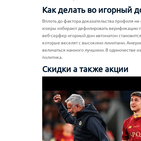
Как делать во игорный 
Вплоть до фактора доказательства профиля не 
юзеры избирают дефилировать верификацию п
веб-серфер игорный дом автоматом становится 
которые веселят с высокими лимитами. Амери
величаться намного лучшими. В одиночестве 
политика.
Скидки а также акции