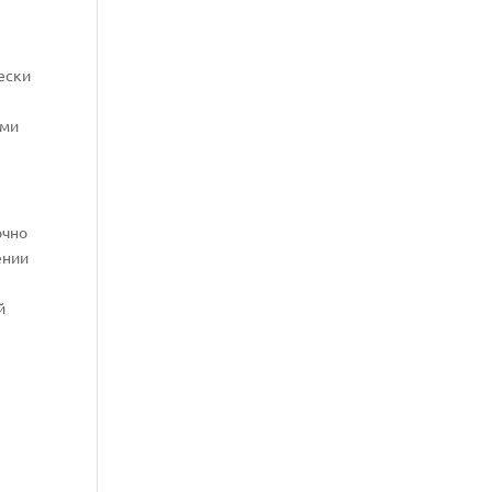
ески
ими
о
очно
ении
й