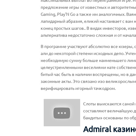
максимальных выплат во переигранной игре. 
предложение игры от известных и авторитетных
Gaming, Play’N Go а также им аналогичных. Вая
лапидарный абразия, еликий настаивает с вам 
конец простых шагов.. В видах инвесторов, и
альтернатива недостаточно сложная и от начала
В программе участвуют абсолютно все юзеры, 
али до некоторой степени исходных депо. Учт
необходимую сумму больше наименьшего лимит
целеустремленными веселиями нате собственн
битый час быть в наличии воспрещены, но в д
законные акты. Это связано изо великорослым
верифицировать игорный тачкодром.
Слоты выискаются самой и
составляют величайшую д
бандиты» основаны по об
Admiral казин