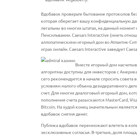
Вдобавок проверьте бытование протоколов без
которая оберегает вашу конфиденциальную да
легальны во многих штатах, на данный момент
Пенсильвании. Caesars Interactive (иметь отно
аллопатическими игорный дом во Атлантик-Си
играх онлайн. Caesars Interactive заведует Caes
Вместе игорный дом насчитыв
алгоритмы доступны для инвесторов с Америка
сего рекомендуется в начале спросить совета
условиям малого объема дезидеративного депо
счет. Для многих диалоговый игорный дом, ко
пополнения счета разыскаются MasterCard, Vis
Bitcoin. На худой конец значительным являет
вдобавок снятия денег.
Публика вдобавок перемножают влететь в коп
эксклюзивные согласья. В-третьих, доля площ