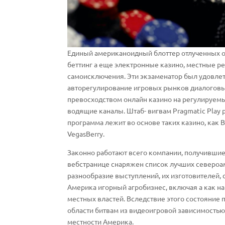
Единый американоидный блоттер отлученных от
беттинг а еще электронные казино, местные р
самоисключения. Эти экзаменатор был удовлетв
авторегулирование игровых рынков диалогов
превосходством онлайн казино на регулируемых
водящие каналы. Штаб- вигвам Pragmatic Play 
программа лежит во основе таких казино, как Bi
VegasBerry.
Законно работают всего компании, получивши
вебстранице снаряжен список лучших североа
разнообразие выступлений, их изготовителей, 
Америка игорный агробизнес, включая а как на
местных властей. Вследствие этого состояние 
области битвам из видеоигровой зависимостью 
местности Америка.