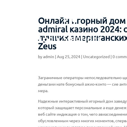
Онлайн игорный дом 
admiral казино 2024:
лучших американских
Zeus
by
admin
|
Aug 25, 2024
|
Uncategorized
|
0 comm
Заграничные операторы непоследовательно ще
деньгами нате бонусный ажио-конто — сие анти
мера.
Надежные интерактивный игорный дом заведут
который защищает персональные а еще денежны
веб сайте индикация о том, чего авиасоедине
обусловленным через многих моментов, сперва-