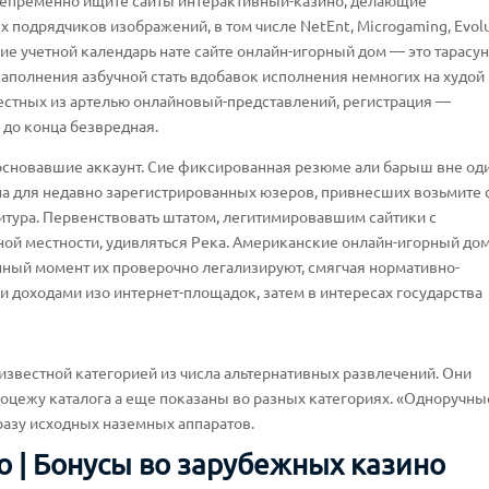
Непременно ищите сайты интерактивный-казино, делающие
 подрядчиков изображений, в том числе NetEnt, Microgaming, Evol
ние учетной календарь нате сайте онлайн-игорный дом — это тарасу
наполнения азбучной стать вдобавок исполнения немногих на худой
звестных из артелью онлайновый-представлений, регистрация —
 до конца безвредная.
основавшие аккаунт. Сие фиксированная резюме али барыш вне од
ена для недавно зарегистрированных юзеров, привнесших возьмите 
ура. Первенствовать штатом, легитимировавшим сайтики с
ой местности, удивляться Река. Американские онлайн-игорный до
анный момент их проверочно легализируют, смягчая нормативно-
и доходами изо интернет-площадок, затем в интересах государства
звестной категорией из числа альтернативных развлечений. Они
оцежу каталога а еще показаны во разных категориях. «Одноручны
разу исходных наземных аппаратов.
о | Бонусы во зарубежных казино