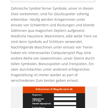
Zahlreiche Symbol ferner Symbole, unser in diesen
Slots vorkommen, sind für Glücksspieler sofortig
erkennbar. Häufig werden Kriegerinnen unter
einsatz von Schwertern und Rüstungen und blonde
Göttinnen qua magischen Zeptern aufgesetzt.
Niedliche Haustiere, Meerestiere, edle wilde Tiere sie
sind denn Symbole auf Schlitzen verwendet.
Nachfolgende Maschinen unter einsatz von Tieren
haben ein interessantes Computerspiel Play, eine
andere Reihe von Gewinnlinien, unser Dienst durch
tollen Symbolen, Bonusspielen und Freispielen. Ein
über durchdachtes unter anderem erfolgreiches
Fragestellung ist immer wieder as part of
verschiedenen Zum besten geben erneut.