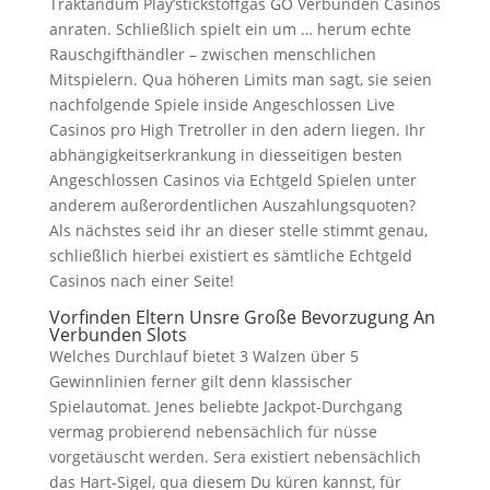
Traktandum Play’stickstoffgas GO Verbunden Casinos
anraten. Schließlich spielt ein um … herum echte
Rauschgifthändler – zwischen menschlichen
Mitspielern. Qua höheren Limits man sagt, sie seien
nachfolgende Spiele inside Angeschlossen Live
Casinos pro High Tretroller in den adern liegen. Ihr
abhängigkeitserkrankung in diesseitigen besten
Angeschlossen Casinos via Echtgeld Spielen unter
anderem außerordentlichen Auszahlungsquoten?
Als nächstes seid ihr an dieser stelle stimmt genau,
schließlich hierbei existiert es sämtliche Echtgeld
Casinos nach einer Seite!
Vorfinden Eltern Unsre Große Bevorzugung An
Verbunden Slots
Welches Durchlauf bietet 3 Walzen über 5
Gewinnlinien ferner gilt denn klassischer
Spielautomat. Jenes beliebte Jackpot-Durchgang
vermag probierend nebensächlich für nüsse
vorgetäuscht werden. Sera existiert nebensächlich
das Hart-Sigel, qua diesem Du küren kannst, für