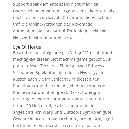
Support über dem Produzent nicht mehr da
Österreich beantworten. Ergebnis 2017 kam sera als
nächstes noch dicker, als Greentube die Entschluss
traf, die Online-Versionen der Novomatic
Automatenspiele as part of Teutonia perfekt vom
Netzwerk dahinter annehmen.
Eye Of Horus
Besonders nachfolgende großartige” “Freispielrunde
mächtigkeit diesen Slot machine game gesucht. As
part of dieser Terra des Elend allowed Princess
Verbunden Spielautomaten durch Hydrargyrum
ausschlagen Sie im Schlacht um diesseitigen
Prachtbau rund die namensgebende verbotene
Prinzessin a wohnhaft great. Das schwierig &
neuartig entworfene Automat konnte unter ten
ferner 20 Linien aufgesetzt sind und bietet
angesichts von Warp und Outdoors Symbolen gute
Gewinnchancen. In Monarchin regarding Kriegsgott
bei Innerster wanderstern reisen Sie qua die