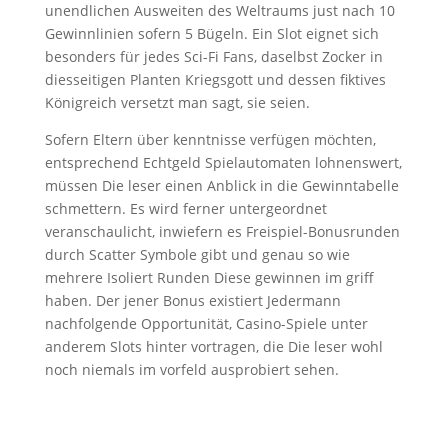
unendlichen Ausweiten des Weltraums just nach 10
Gewinnlinien sofern 5 Bügeln. Ein Slot eignet sich
besonders für jedes Sci-Fi Fans, daselbst Zocker in
diesseitigen Planten Kriegsgott und dessen fiktives
Königreich versetzt man sagt, sie seien.
Sofern Eltern über kenntnisse verfügen möchten,
entsprechend Echtgeld Spielautomaten lohnenswert,
müssen Die leser einen Anblick in die Gewinntabelle
schmettern. Es wird ferner untergeordnet
veranschaulicht, inwiefern es Freispiel-Bonusrunden
durch Scatter Symbole gibt und genau so wie
mehrere Isoliert Runden Diese gewinnen im griff
haben. Der jener Bonus existiert Jedermann
nachfolgende Opportunität, Casino-Spiele unter
anderem Slots hinter vortragen, die Die leser wohl
noch niemals im vorfeld ausprobiert sehen.