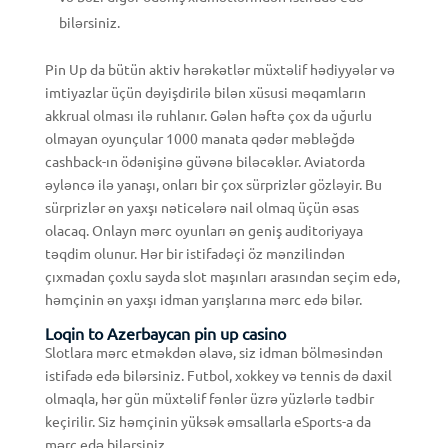
bilərsiniz.
Pin Up da bütün aktiv hərəkətlər müxtəlif hədiyyələr və
imtiyazlar üçün dəyişdirilə bilən xüsusi məqamların
akkrual olması ilə ruhlanır. Gələn həftə çox da uğurlu
olmayan oyunçular 1000 manata qədər məbləğdə
cashback-ın ödənişinə güvənə biləcəklər. Aviatorda
əyləncə ilə yanaşı, onları bir çox sürprizlər gözləyir. Bu
sürprizlər ən yaxşı nəticələrə nail olmaq üçün əsas
olacaq. Onlayn mərc oyunları ən geniş auditoriyaya
təqdim olunur. Hər bir istifadəçi öz mənzilindən
çıxmadan çoxlu sayda slot maşınları arasından seçim edə,
həmçinin ən yaxşı idman yarışlarına mərc edə bilər.
Loqin to Azerbaycan pin up casino
Slotlara mərc etməkdən əlavə, siz idman bölməsindən
istifadə edə bilərsiniz. Futbol, xokkey və tennis də daxil
olmaqla, hər gün müxtəlif fənlər üzrə yüzlərlə tədbir
keçirilir. Siz həmçinin yüksək əmsallarla eSports-a da
mərc edə bilərsiniz.