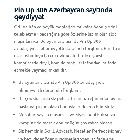
Pin Up 306 Azerbaycan saytında
qeydiyyat
Orijinallığa və böyük məbləğdə mükafat ödənişlərini
tələb etmək bacarığına görə özlərinə lazım olan slot
maşınları var. Bu oyunlar arasında Pin Up 306
aviadaşıyıcısı əhəmiyyətli dərəcədə fərqlənir. Pin Up un
əsas üstünlüyü bu cür əyləncələri təkcə şəxsi
kompüterdə deyil, həm də mobil telefondan istifadə
etməklə yaymaq imkanıdır.
Bu oyunlar arasında Pin Up 306 aviadaşıyıcısı
əhəmiyyətli dərəcədə fərqlənir.
Bir çox slotlarda siz pulsuz fırlanma rejimindən oyuna
başlamaq üçün əlavə bonuslar əldə edə bilərsiniz.
Məsələn, saytın masaüstü versiyası noutbuk və ya
kompüterlə mərc edənlər üçün çox rahat olacaq.
Siz həmçinin Skrill, Advcash, Neteller, Perfect Money
və bəzi digər ödəniş xidmətlərindən istifadə edə