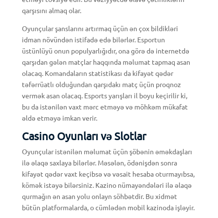
qarşısını almaq olar.
Oyunçular şanslarını artırmaq üçün ən çox bildikləri
idman növündən istifadə edə bilərlər. Esportun
üstünlüyü onun populyarlığıdır, ona görə də internetdə
qarşıdan gələn matçlar haqqında məlumat tapmaq asan
olacaq. Komandaların statistikası da kifayət qədər
təfərrüatlı olduğundan qarşıdakı matç üçün proqnoz
vermək asan olacaq. Esports yarışları il boyu keçirilir ki,
bu da istənilən vaxt mərc etməyə və möhkəm mükafat
əldə etməyə imkan verir.
Casino Oyunları və Slotlar
Oyunçular istənilən məlumat üçün şöbənin əməkdaşları
ilə əlaqə saxlaya bilərlər. Məsələn, ödənişdən sonra
kifayət qədər vaxt keçibsə və vəsait hesaba oturmayıbsa,
kömək istəyə bilərsiniz. Kazino nümayəndələri ilə əlaqə
qurmağın ən asan yolu onlayn söhbətdir. Bu xidmət
bütün platformalarda, o cümlədən mobil kazinoda işləyir.