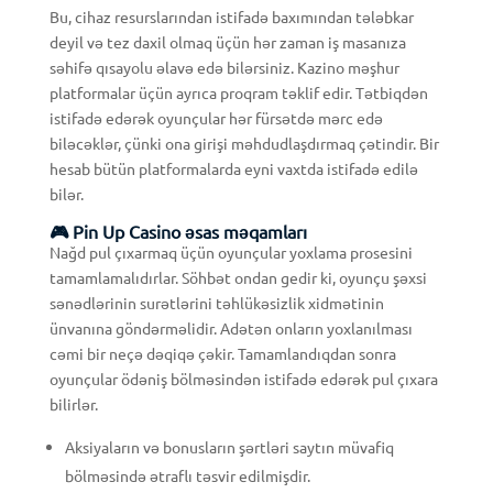
Bu, cihaz resurslarından istifadə baxımından tələbkar
deyil və tez daxil olmaq üçün hər zaman iş masanıza
səhifə qısayolu əlavə edə bilərsiniz. Kazino məşhur
platformalar üçün ayrıca proqram təklif edir. Tətbiqdən
istifadə edərək oyunçular hər fürsətdə mərc edə
biləcəklər, çünki ona girişi məhdudlaşdırmaq çətindir. Bir
hesab bütün platformalarda eyni vaxtda istifadə edilə
bilər.
🎮 Pin Up Casino əsas məqamları
Nağd pul çıxarmaq üçün oyunçular yoxlama prosesini
tamamlamalıdırlar. Söhbət ondan gedir ki, oyunçu şəxsi
sənədlərinin surətlərini təhlükəsizlik xidmətinin
ünvanına göndərməlidir. Adətən onların yoxlanılması
cəmi bir neçə dəqiqə çəkir. Tamamlandıqdan sonra
oyunçular ödəniş bölməsindən istifadə edərək pul çıxara
bilirlər.
Aksiyaların və bonusların şərtləri saytın müvafiq
bölməsində ətraflı təsvir edilmişdir.