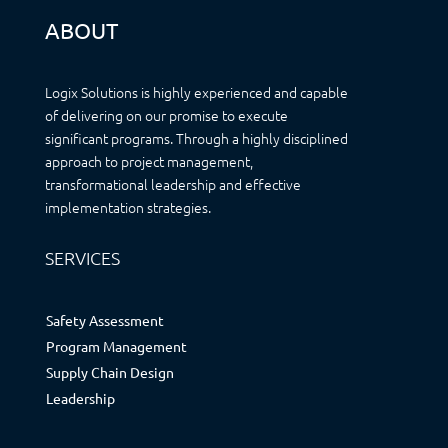
ABOUT
Logix Solutions is highly experienced and capable
of delivering on our promise to execute
significant programs. Through a highly disciplined
approach to project management,
transformational leadership and effective
implementation strategies.
SERVICES
Safety Assessment
Program Management
Supply Chain Design
Leadership