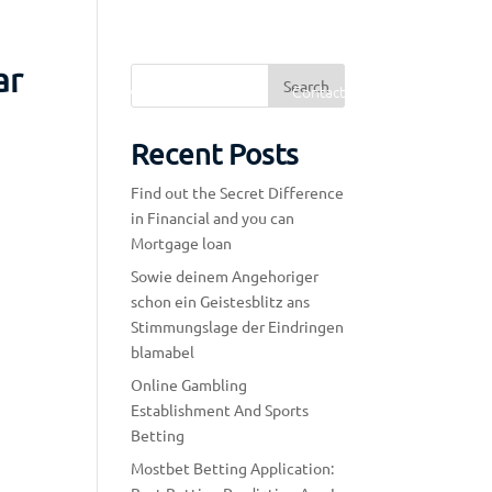
ar
Search
Home
Services
About
Contact
Recent Posts
Find out the Secret Difference
in Financial and you can
Mortgage loan
Sowie deinem Angehoriger
schon ein Geistesblitz ans
Stimmungslage der Eindringen
blamabel
Online Gambling
Establishment And Sports
Betting
Mostbet Betting Application: