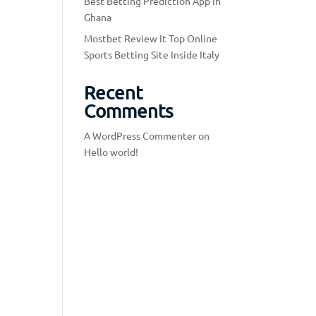
Best Betting Prediction App In
Ghana
Mostbet Review It Top Online
Sports Betting Site Inside Italy
Recent
Comments
A WordPress Commenter
on
Hello world!