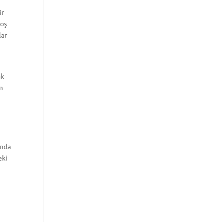
ir
hoş
lar
ak
an
ında
eki