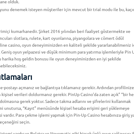
ane olduk.
yunu denemek isteyen müşteriler için mevcut bir trial modu ile bu, kaç
vrimiçi kumarhanedir. Şirket 2016 yılından beri faaliyet göstermekte ve
uları slotlara, rulete, kart oyunlarına, piyangolara ve cömert ödül
 line casino, oyun deneyiminizden en kaliteli şekilde yararlanabilmeniz i
ar. Geniş oyun yelpazesi ve düşük minimum para yatırma işlemleriyle Pin 
Bu harika hoş geldin bonusu ile oyun deneyiminizden en iyi şekilde
şebileceksiniz.
ıtlamaları
e-postayı açmanız ve bağlantıya tıklamanız gerekir. Ardından profiliniz
kişisel verileri doldurmanız gerekir. PinUp Casino’da zaten açık” “bir he
ydolmasına gerek yoktur. Sadece takma adlarını ve şifrelerini kullanmak
esini unutursa, “Kayıt” menüsünde kişisel hesaba erişimi geri yüklemeye
 vardır. Para çekme işlemi yapmak için Pin-Up Casino hesabınıza giriş y
eçeneğini seçin.
stemi vardır ve Belatra ve Novomatic gibi birçok ünlü oyun sağlayıcısı i