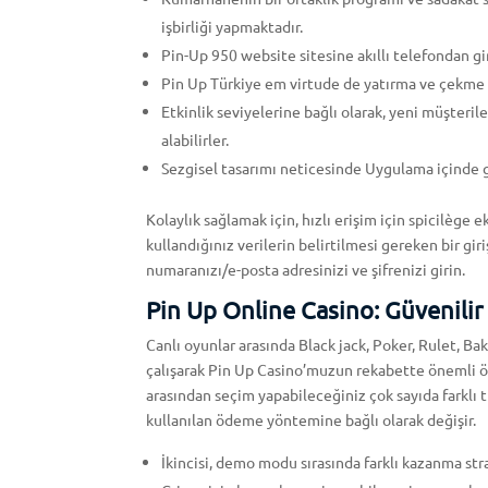
işbirliği yapmaktadır.
Pin-Up 950 website sitesine akıllı telefondan gi
Pin Up Türkiye em virtude de yatırma ve çekme 
Etkinlik seviyelerine bağlı olarak, yeni müşteril
alabilirler.
Sezgisel tasarımı neticesinde Uygulama içinde
Kolaylık sağlamak için, hızlı erişim için spicilège ek
kullandığınız verilerin belirtilmesi gereken bir gir
numaranızı/e-posta adresinizi ve şifrenizi girin.
Pin Up Online Casino: Güvenilir 
Canlı oyunlar arasında Black jack, Poker, Rulet, B
çalışarak Pin Up Casino’muzun rekabette önemli ö
arasından seçim yapabileceğiniz çok sayıda farkl
kullanılan ödeme yöntemine bağlı olarak değişir.
İkincisi, demo modu sırasında farklı kazanma str