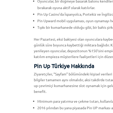
Oyuncular, bir düğmeye basarak balonu kendileri
bırakarak oyuna aktif olarak katılırlar.
Pin Up Casino’da İspanyolca, Portekiz ve İngili
Pin Upward mobil uygulaması, oyun oynamayı her 
Tıpkı bir kumarhanede olduğu gibi, bir bahis şir
Her Pazartesi, eksi bakiyesi olan oyunculara kaybed
günlük süre boyunca kaybettiği miktara bağlıdır. 
yenileyen oyuncular, depozitonun %150’sini empiez
katılım empieza müşterilere faaliyetleri için düze
Pin Up Türkiye Hakkında
Ziyaretçiler, “Sayfam” bölümündeki kişisel verileri 
bilgiler tamamen aynı olmalıdır, aksi takdirde tuta
up çevrimiçi kumarhanesine slot oynamak için gele
benefit.
Minimum para yatırma ve çekme tutarı, kullanıl
2016 yılından bu yana piyasada Pin UP markası al