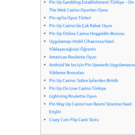
Pin Up Gambling Establishment Türkiye – On
The Web Сasino Oyunları Oyna
Pin-up’ta Oyun Türleri
Pin Up Casino’da Çok Rahat Oyun
Pin Up Online Casino Hoşgeldin Bonusu
Uygulamayı Mobil Cihazınıza Nasıl
Yükleyeceğinizi Öğrenin
American Roulette Oyun
Android Ve Ios Için Pin Upwards Uygulamasın
Yükleme Bonusları
Pin Up Casino: Sobre İyilerden Biridir
Pin Up On Line Casino Türkiye
Lightning Roulette Oyun
Pin Way Up Casino’nun Resmi Sitesine Nasıl
Erişilir
Crazy Coin Flip Canlı Slotu