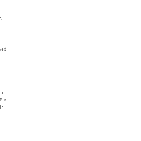
.
yedi
Bu
Pin-
ir