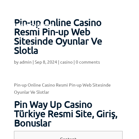
Pin-up Online Casino
Resmi Pin-up Web
Sitesinde Oyunlar Ve
Slotla
by
admin
|
Sep 8, 2024
|
casino
|
0 comments
Pin-up Online Casino Resmi Pin-up Web Sitesinde
Oyunlar Ve Slotlar
Pin Way Up Casino
Türkiye Resmi Site, Giriş,
Bonuslar