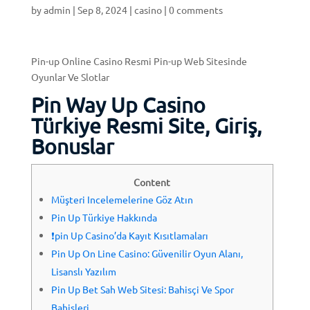
by
admin
|
Sep 8, 2024
|
casino
|
0 comments
Pin-up Online Casino Resmi Pin-up Web Sitesinde
Oyunlar Ve Slotlar
Pin Way Up Casino
Türkiye Resmi Site, Giriş,
Bonuslar
Content
Müşteri Incelemelerine Göz Atın
Pin Up Türkiye Hakkında
❗️pin Up Casino’da Kayıt Kısıtlamaları
Pin Up On Line Casino: Güvenilir Oyun Alanı,
Lisanslı Yazılım
Pin Up Bet Sah Web Sitesi: Bahisçi Ve Spor
Bahisleri