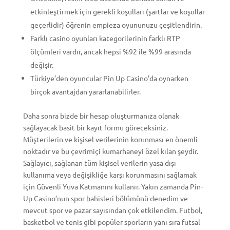
etkinleştirmek için gerekli koşulları (şartlar ve koşullar
geçerlidir) öğrenin empieza oyununuzu çeşitlendirin.
Farklı casino oyunları kategorilerinin farklı RTP
ölçümleri vardır, ancak hepsi %92 ile %99 arasında
değişir.
Türkiye’den oyuncular Pin Up Casino’da oynarken
birçok avantajdan yararlanabilirler.
Daha sonra bizde bir hesap oluşturmanıza olanak
sağlayacak basit bir kayıt formu göreceksiniz.
Müşterilerin ve kişisel verilerinin korunması en önemli
noktadır ve bu çevrimiçi kumarhaneyi özel kılan şeydir.
Sağlayıcı, sağlanan tüm kişisel verilerin yasa dışı
kullanıma veya değişikliğe karşı korunmasını sağlamak
için Güvenli Yuva Katmanını kullanır. Yakın zamanda Pin-
Up Casino’nun spor bahisleri bölümünü denedim ve
mevcut spor ve pazar sayısından çok etkilendim. Futbol,
basketbol ve tenis gibi popüler sporların yanı sıra futsal