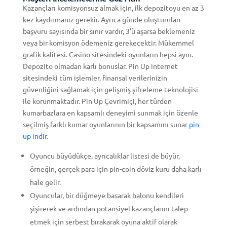
Kazançları komisyonsuz almak için, ilk depozitoyu en az 3
kez kaydırmanız gerekir. Ayrıca günde oluşturulan
başvuru sayısında bir sınır vardır, 3’ü aşarsa beklemeniz
veya bir komisyon ödemeniz gerekecektir. Mükemmel
grafik kalitesi. Casino sitesindeki oyunların hepsi aynı.
Depozito olmadan karlı bonuslar. Pin Up internet
sitesindeki tüm işlemler, finansal verilerinizin
güvenliğini sağlamak için gelişmiş şifreleme teknolojisi
ile korunmaktadır. Pin Up Çevrimiçi, her türden
kumarbazlara en kapsamlı deneyimi sunmak için özenle
seçilmiş farklı kumar oyunlarının bir kapsamını sunar
pin
up indir
.
Oyuncu büyüdükçe, ayrıcalıklar listesi de büyür,
örneğin, gerçek para için pin-coin döviz kuru daha karlı
hale gelir.
Oyuncular, bir düğmeye basarak balonu kendileri
şişirerek ve ardından potansiyel kazançlarını talep
etmek için serbest bırakarak oyuna aktif olarak