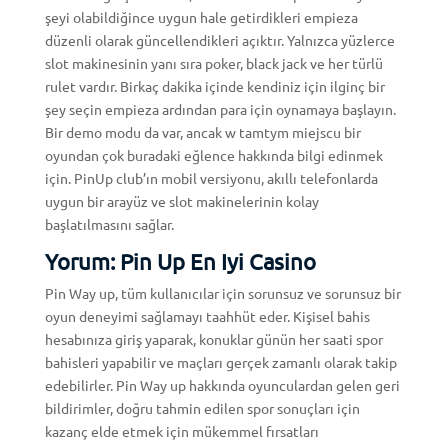
şeyi olabildiğince uygun hale getirdikleri empieza
düzenli olarak güncellendikleri açıktır. Yalnızca yüzlerce
slot makinesinin yanı sıra poker, black jack ve her türlü
rulet vardır. Birkaç dakika içinde kendiniz için ilginç bir
şey seçin empieza ardından para için oynamaya başlayın.
Bir demo modu da var, ancak w tamtym miejscu bir
oyundan çok buradaki eğlence hakkında bilgi edinmek
için. PinUp club’ın mobil versiyonu, akıllı telefonlarda
uygun bir arayüz ve slot makinelerinin kolay
başlatılmasını sağlar.
Yorum: Pin Up En Iyi Casino
Pin Way up, tüm kullanıcılar için sorunsuz ve sorunsuz bir
oyun deneyimi sağlamayı taahhüt eder. Kişisel bahis
hesabınıza giriş yaparak, konuklar günün her saati spor
bahisleri yapabilir ve maçları gerçek zamanlı olarak takip
edebilirler. Pin Way up hakkında oyunculardan gelen geri
bildirimler, doğru tahmin edilen spor sonuçları için
kazanç elde etmek için mükemmel fırsatları