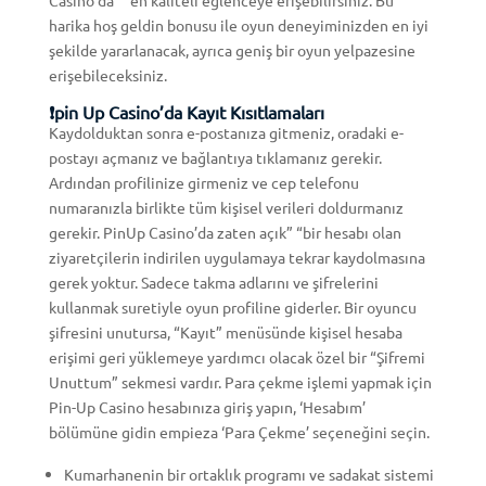
Casino’da” “en kaliteli eğlenceye erişebilirsiniz. Bu
harika hoş geldin bonusu ile oyun deneyiminizden en iyi
şekilde yararlanacak, ayrıca geniş bir oyun yelpazesine
erişebileceksiniz.
❗️pin Up Casino’da Kayıt Kısıtlamaları
Kaydolduktan sonra e-postanıza gitmeniz, oradaki e-
postayı açmanız ve bağlantıya tıklamanız gerekir.
Ardından profilinize girmeniz ve cep telefonu
numaranızla birlikte tüm kişisel verileri doldurmanız
gerekir. PinUp Casino’da zaten açık” “bir hesabı olan
ziyaretçilerin indirilen uygulamaya tekrar kaydolmasına
gerek yoktur. Sadece takma adlarını ve şifrelerini
kullanmak suretiyle oyun profiline giderler. Bir oyuncu
şifresini unutursa, “Kayıt” menüsünde kişisel hesaba
erişimi geri yüklemeye yardımcı olacak özel bir “Şifremi
Unuttum” sekmesi vardır. Para çekme işlemi yapmak için
Pin-Up Casino hesabınıza giriş yapın, ‘Hesabım’
bölümüne gidin empieza ‘Para Çekme’ seçeneğini seçin.
Kumarhanenin bir ortaklık programı ve sadakat sistemi