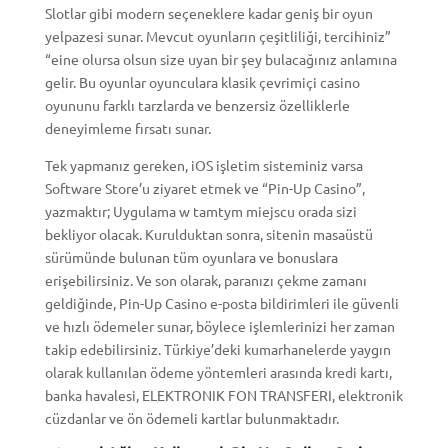
Slotlar gibi modern seçeneklere kadar geniş bir oyun
yelpazesi sunar. Mevcut oyunların çeşitliliği, tercihiniz”
“eine olursa olsun size uyan bir şey bulacağınız anlamına
gelir. Bu oyunlar oyunculara klasik çevrimiçi casino
oyununu farklı tarzlarda ve benzersiz özelliklerle
deneyimleme fırsatı sunar.
Tek yapmanız gereken, iOS işletim sisteminiz varsa
Software Store’u ziyaret etmek ve “Pin-Up Casino”,
yazmaktır; Uygulama w tamtym miejscu orada sizi
bekliyor olacak. Kurulduktan sonra, sitenin masaüstü
sürümünde bulunan tüm oyunlara ve bonuslara
erişebilirsiniz. Ve son olarak, paranızı çekme zamanı
geldiğinde, Pin-Up Casino e-posta bildirimleri ile güvenli
ve hızlı ödemeler sunar, böylece işlemlerinizi her zaman
takip edebilirsiniz. Türkiye’deki kumarhanelerde yaygın
olarak kullanılan ödeme yöntemleri arasında kredi kartı,
banka havalesi, ELEKTRONIK FON TRANSFERI, elektronik
cüzdanlar ve ön ödemeli kartlar bulunmaktadır.