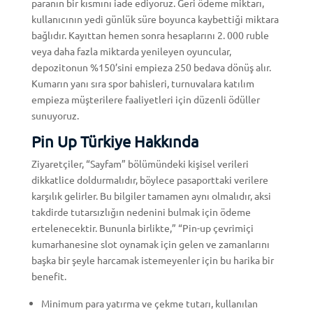
paranın bir kısmını iade ediyoruz. Geri ödeme miktarı,
kullanıcının yedi günlük süre boyunca kaybettiği miktara
bağlıdır. Kayıttan hemen sonra hesaplarını 2. 000 ruble
veya daha fazla miktarda yenileyen oyuncular,
depozitonun %150’sini empieza 250 bedava dönüş alır.
Kumarın yanı sıra spor bahisleri, turnuvalara katılım
empieza müşterilere faaliyetleri için düzenli ödüller
sunuyoruz.
Pin Up Türkiye Hakkında
Ziyaretçiler, “Sayfam” bölümündeki kişisel verileri
dikkatlice doldurmalıdır, böylece pasaporttaki verilere
karşılık gelirler. Bu bilgiler tamamen aynı olmalıdır, aksi
takdirde tutarsızlığın nedenini bulmak için ödeme
ertelenecektir. Bununla birlikte,” “Pin-up çevrimiçi
kumarhanesine slot oynamak için gelen ve zamanlarını
başka bir şeyle harcamak istemeyenler için bu harika bir
benefit.
Minimum para yatırma ve çekme tutarı, kullanılan