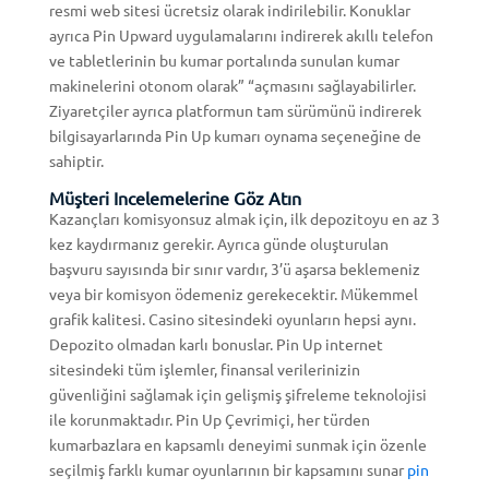
resmi web sitesi ücretsiz olarak indirilebilir. Konuklar
ayrıca Pin Upward uygulamalarını indirerek akıllı telefon
ve tabletlerinin bu kumar portalında sunulan kumar
makinelerini otonom olarak” “açmasını sağlayabilirler.
Ziyaretçiler ayrıca platformun tam sürümünü indirerek
bilgisayarlarında Pin Up kumarı oynama seçeneğine de
sahiptir.
Müşteri Incelemelerine Göz Atın
Kazançları komisyonsuz almak için, ilk depozitoyu en az 3
kez kaydırmanız gerekir. Ayrıca günde oluşturulan
başvuru sayısında bir sınır vardır, 3’ü aşarsa beklemeniz
veya bir komisyon ödemeniz gerekecektir. Mükemmel
grafik kalitesi. Casino sitesindeki oyunların hepsi aynı.
Depozito olmadan karlı bonuslar. Pin Up internet
sitesindeki tüm işlemler, finansal verilerinizin
güvenliğini sağlamak için gelişmiş şifreleme teknolojisi
ile korunmaktadır. Pin Up Çevrimiçi, her türden
kumarbazlara en kapsamlı deneyimi sunmak için özenle
seçilmiş farklı kumar oyunlarının bir kapsamını sunar
pin