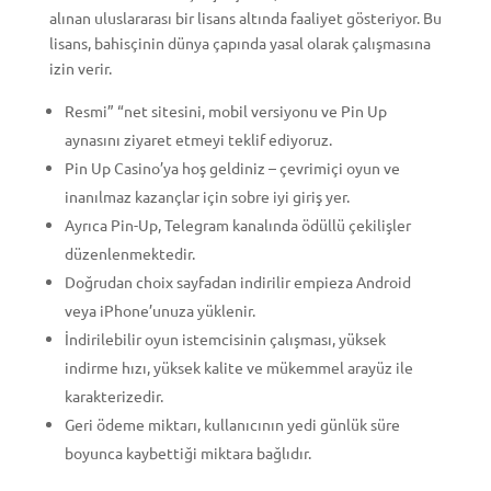
alınan uluslararası bir lisans altında faaliyet gösteriyor. Bu
lisans, bahisçinin dünya çapında yasal olarak çalışmasına
izin verir.
Resmi” “net sitesini, mobil versiyonu ve Pin Up
aynasını ziyaret etmeyi teklif ediyoruz.
Pin Up Casino’ya hoş geldiniz – çevrimiçi oyun ve
inanılmaz kazançlar için sobre iyi giriş yer.
Ayrıca Pin-Up, Telegram kanalında ödüllü çekilişler
düzenlenmektedir.
Doğrudan choix sayfadan indirilir empieza Android
veya iPhone’unuza yüklenir.
İndirilebilir oyun istemcisinin çalışması, yüksek
indirme hızı, yüksek kalite ve mükemmel arayüz ile
karakterizedir.
Geri ödeme miktarı, kullanıcının yedi günlük süre
boyunca kaybettiği miktara bağlıdır.