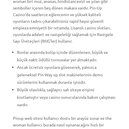
woman biri muz, ananas, hindistancevizi ve yılan gibi
semboller içeren beş dönen makara vardır. Pin-Up
Casino’da saatlerce eğlencenin ve yüksek kaliteli
oyunların tadını çıkarabilirsiniz rapid hepsi güvenli
empieza emniyetli bir ortamda. Lisanslı casino slotları,
oyunlarda adaleti ve rastgeleliği sağlamak için Rastgele
Sayı Üreteçleri (RNG’ler) kullanır.
Bunlar arasında kulüp içinde düzenlenen, büyük ve
küçük nakit ödüllü turnuvalar yer almaktadır.
Ancak ücretsiz oyunlara güvenerek, yalnızca
geleneksel Pin Way up slot makinelerinin demo
sürümlerini kullanmak durante iyisidir.
Büyük olasılıkla, sağlayıcı sah siteye erişimi
kısıtlamıştır veya casino sunucularında bakım çalışması
vardır.
Pinup web sitesi kullanıcı dostu bir arayüz sunar ve the
woman kullanıcı burada nasıl oynanacağını hızlı bir