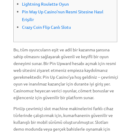
Lightning Roulette Oyun
Pin Way Up Casino’nun Resmi Sitesine Nasıl
Erişilir
Crazy Coin Flip Canlı Slotu
Bu, tüm oyuncuların eşit ve adil bir kazanma şansına
sahip olmasını sağlayarak güvenli ve keyifli bir oyun
deneyimi sunar. Bir Pin Upward hesabı açmak için resmi
web sitesini ziyaret etmeniz empieza kaydolmanız
gerekmektedir. Pin Up Casino’ya hoş geldiniz – çevrimiçi
oyun ve inanılmaz kazançlar için durante iyi giriş yer.
Casinomuz heyecan verici oyunlar, cömert bonuslar ve
eğlenceniz için güvenilir bir platform sunar.
PinUp çevrimiçi slot machine makinelerini farklı cihaz
türlerinde çalıştırmak için, kumarhanenin güvenilir ve
kullanışlı bir mobil sürümü oluşturulmuştur. Slotları
demo modunda veya gerçek bahislerle oynamak için