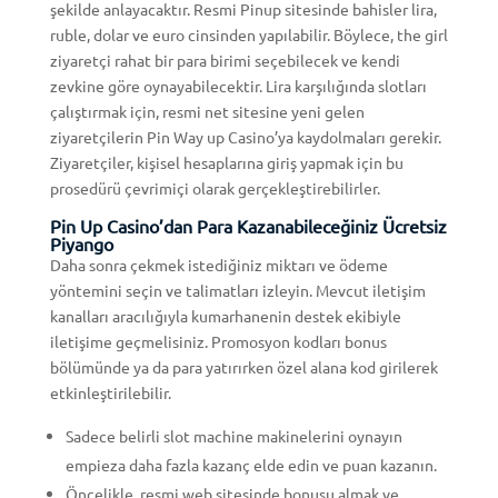
şekilde anlayacaktır. Resmi Pinup sitesinde bahisler lira,
ruble, dolar ve euro cinsinden yapılabilir. Böylece, the girl
ziyaretçi rahat bir para birimi seçebilecek ve kendi
zevkine göre oynayabilecektir. Lira karşılığında slotları
çalıştırmak için, resmi net sitesine yeni gelen
ziyaretçilerin Pin Way up Casino’ya kaydolmaları gerekir.
Ziyaretçiler, kişisel hesaplarına giriş yapmak için bu
prosedürü çevrimiçi olarak gerçekleştirebilirler.
Pin Up Casino’dan Para Kazanabileceğiniz Ücretsiz
Piyango
Daha sonra çekmek istediğiniz miktarı ve ödeme
yöntemini seçin ve talimatları izleyin. Mevcut iletişim
kanalları aracılığıyla kumarhanenin destek ekibiyle
iletişime geçmelisiniz. Promosyon kodları bonus
bölümünde ya da para yatırırken özel alana kod girilerek
etkinleştirilebilir.
Sadece belirli slot machine makinelerini oynayın
empieza daha fazla kazanç elde edin ve puan kazanın.
Öncelikle, resmi web sitesinde bonusu almak ve