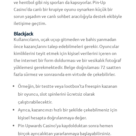
ve hentbol gibi niş sporları da kapsıyorlar. Pin-Up
Casino’da canlı bir krupiye oyunu oynarken küçük bir
sorun yaşadım ve canlı sohbet aracılığıyla destek ekibiyle
iletişime geçtim.
Blackjack
Kullanıcıların, uçak uçup gitmeden ve bahis yanmadan
önce kazançlarını talep edebilmeleri gerekir. Oyuncular
kimliklerini teyit etmek için kişisel verilerini içeren on
the internet bir form doldurması ve bir vesikalık fotoğraf
yüklemesi gerekmektedir. Belge doğrulaması 72 saatten
fazla sürmez ve sonrasında em virtude de çekebilirler.
Örneğin, bir testte veya lootbox’ta freespin kazanan
bir oyuncu, slot spinlerini ücretsiz olarak
çalıştırabilecektir.
Ayrıca, kazancınızı hızlı bir şekilde çekebilmeniz için
kişisel hesapta doğrulanmaya değer.
Pin Upwards Casino’ya kaydolduktan sonra hemen
birçok ayrıcalıktan yararlanmaya başlayabilirsiniz.