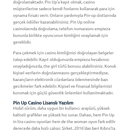
doğrulamaktadır. Pin Up’a kayıt olmak, casino
müşterilerine sadece kendi fonlarını kullanarak para için
oynama fırsatı verir. Onların yardımıyla Pin-up slotlarında
gerçek ödüller kazanabilirsiniz. Pin Up online
casinolarında doğrulama, telefon numarasını empieza
bununla birlikte oyuncunun kimliğini onaylamak için
gereklidir.
Para çekmek için casino kimliğinizi doğrulayan belgeler
talep edebilir. Kayıt olduğunuzda empieza hesabınızı
onayladığınızda, the girl türlü bonusu alabilirsiniz. Konuk
kişisel verilerin doğrulanmasını gerçekleştirmediyse,
kazançların elektronik cüzdanlara ödenmesinde bazı
gecikmeler fark edebilir. Kişisel ve finansal bilgilerinizi
korumak için güçlü güvenlik önlemleri kullanılmaktadır.
Pin Up Casino Lisanslı Yazılım
Mobil sürüm, daha uygun bir kullanıcı arayüzü, yüksek
kaliteli grafikler ve yüksek hız sunar. Dahası, hem Pin Up
in lira casino oyunları hem de the woman oyun fark edilir
derecede daha hızlı çalışır. Şirket, 2016’dan beri Kıbrıs’ta