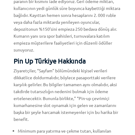
paranın bir kısmını iade ediyoruz. Geri ödeme miktarı,
kullanıcının yedi günlük süre boyunca kaybettiği miktara
bağlıdır. Kayıttan hemen sonra hesaplarını 2. 000 ruble
veya daha fazla miktarda yenileyen oyuncular,
depozitonun %150’sini empieza 250 bedava dönüş alır.
Kumarın yanı sıra spor bahisleri, turnuvalara katılım
empieza müşterilere faaliyetleri için düzenli ödüller
sunuyoruz.
Pin Up Türkiye Hakkında
Ziyaretçiler, “Sayfam” bölümündeki kişisel verileri
dikkatlice doldurmalıdır, böylece pasaporttaki verilere
karşılık gelirler. Bu bilgiler tamamen aynı olmalıdır, aksi
takdirde tutarsızlığın nedenini bulmak için ödeme
ertelenecektir. Bununla birlikte,” “Pin-up çevrimiçi
kumarhanesine slot oynamak için gelen ve zamanlarını
başka bir şeyle harcamak istemeyenler için bu harika bir
benefit.
Minimum para yatırma ve çekme tutarı, kullanılan