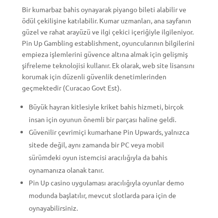
Bir kumarbaz bahis oynayarak piyango bileti alabilir ve
ödül çekilişine katılabilir. Kumar uzmanları, ana sayfanın
güzel ve rahat arayüzü ve ilgi çekici içeriğiyle ilgileniyor.
Pin Up Gambling establishment, oyuncularının bilgilerini
empieza işlemlerini güvence altına almak için gelişmiş
şifreleme teknolojisi kullanır. Ek olarak, web site lisansını
korumak için düzenli güvenlik denetimlerinden
geçmektedir (Curacao Govt Est).
Büyük hayran kitlesiyle kriket bahis hizmeti, birçok
insan için oyunun önemli bir parçası haline geldi.
Güvenilir çevrimiçi kumarhane Pin Upwards, yalnızca
sitede değil, aynı zamanda bir PC veya mobil
sürümdeki oyun istemcisi aracılığıyla da bahis
oynamanıza olanak tanır.
Pin Up casino uygulaması aracılığıyla oyunlar demo
modunda başlatılır, mevcut slotlarda para için de
oynayabilirsiniz.