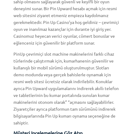
sahip olmasını sağlayarak güvenli ve keyifli bir oyun
deneyimi sunar. Bir Pin Upward hesabı açmak için resmi
web sitesini ziyaret etmeniz empieza kaydolmanız
gerekmektedir. Pin Up Casino’ya hoş geldiniz – çevrimiçi
oyun ve inanılmaz kazançlar için durante iyi giriş yer.
Casinomuz heyecan verici oyunlar, cömert bonuslar ve
eğlenceniz için güvenilir bir platform sunar.
PinUp çevrimiçi slot machine makinelerini farklı cihaz
türlerinde çalıştırmak için, kumarhanenin güvenilir ve
kullanışlı bir mobil sürümü oluşturulmuştur. Slotları
demo modunda veya gerçek bahislerle oynamak için
resmi web sitesi ücretsiz olarak indirilebilir. Konuklar
ayrıca Pin Upward uygulamalarını indirerek akıllı telefon
ve tabletlerinin bu kumar portalında sunulan kumar
makinelerini otonom olarak” “açmasını sağlayabilirler.
Ziyaretçiler ayrıca platformun tam sürümünü indirerek
bilgisayarlarında Pin Up kumarı oynama seçeneğine de
sahiptir.
Müşteri Incelemelerine Göz Atın