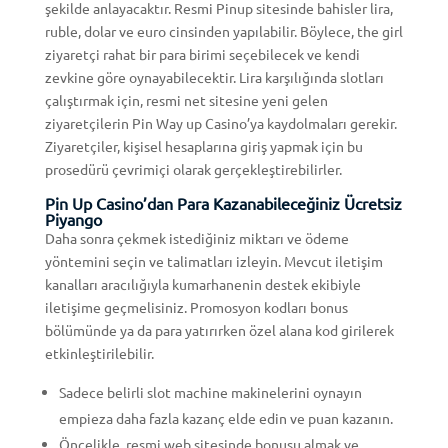
şekilde anlayacaktır. Resmi Pinup sitesinde bahisler lira,
ruble, dolar ve euro cinsinden yapılabilir. Böylece, the girl
ziyaretçi rahat bir para birimi seçebilecek ve kendi
zevkine göre oynayabilecektir. Lira karşılığında slotları
çalıştırmak için, resmi net sitesine yeni gelen
ziyaretçilerin Pin Way up Casino’ya kaydolmaları gerekir.
Ziyaretçiler, kişisel hesaplarına giriş yapmak için bu
prosedürü çevrimiçi olarak gerçekleştirebilirler.
Pin Up Casino’dan Para Kazanabileceğiniz Ücretsiz
Piyango
Daha sonra çekmek istediğiniz miktarı ve ödeme
yöntemini seçin ve talimatları izleyin. Mevcut iletişim
kanalları aracılığıyla kumarhanenin destek ekibiyle
iletişime geçmelisiniz. Promosyon kodları bonus
bölümünde ya da para yatırırken özel alana kod girilerek
etkinleştirilebilir.
Sadece belirli slot machine makinelerini oynayın
empieza daha fazla kazanç elde edin ve puan kazanın.
Öncelikle, resmi web sitesinde bonusu almak ve