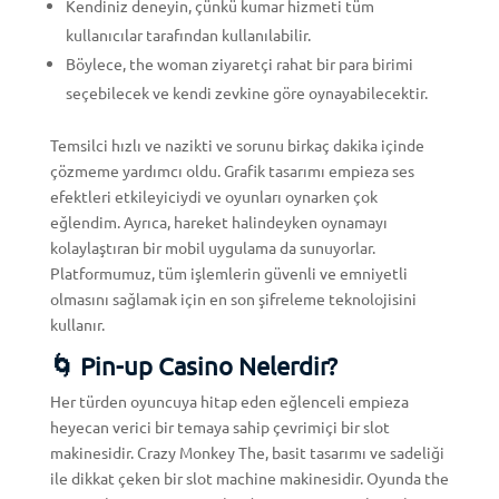
Kendiniz deneyin, çünkü kumar hizmeti tüm
kullanıcılar tarafından kullanılabilir.
Böylece, the woman ziyaretçi rahat bir para birimi
seçebilecek ve kendi zevkine göre oynayabilecektir.
Temsilci hızlı ve nazikti ve sorunu birkaç dakika içinde
çözmeme yardımcı oldu. Grafik tasarımı empieza ses
efektleri etkileyiciydi ve oyunları oynarken çok
eğlendim. Ayrıca, hareket halindeyken oynamayı
kolaylaştıran bir mobil uygulama da sunuyorlar.
Platformumuz, tüm işlemlerin güvenli ve emniyetli
olmasını sağlamak için en son şifreleme teknolojisini
kullanır.
🌀 Pin-up Casino Nelerdir?
Her türden oyuncuya hitap eden eğlenceli empieza
heyecan verici bir temaya sahip çevrimiçi bir slot
makinesidir. Crazy Monkey The, basit tasarımı ve sadeliği
ile dikkat çeken bir slot machine makinesidir. Oyunda the