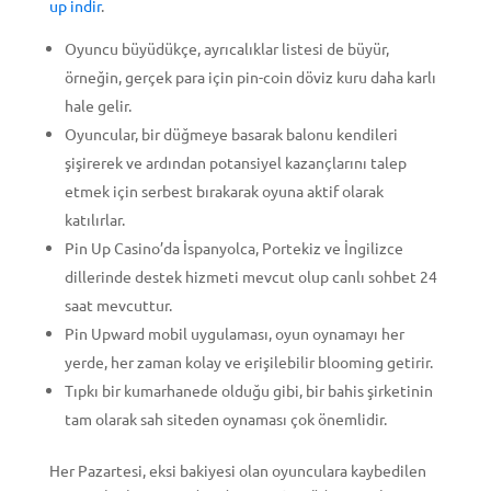
up indir
.
Oyuncu büyüdükçe, ayrıcalıklar listesi de büyür,
örneğin, gerçek para için pin-coin döviz kuru daha karlı
hale gelir.
Oyuncular, bir düğmeye basarak balonu kendileri
şişirerek ve ardından potansiyel kazançlarını talep
etmek için serbest bırakarak oyuna aktif olarak
katılırlar.
Pin Up Casino’da İspanyolca, Portekiz ve İngilizce
dillerinde destek hizmeti mevcut olup canlı sohbet 24
saat mevcuttur.
Pin Upward mobil uygulaması, oyun oynamayı her
yerde, her zaman kolay ve erişilebilir blooming getirir.
Tıpkı bir kumarhanede olduğu gibi, bir bahis şirketinin
tam olarak sah siteden oynaması çok önemlidir.
Her Pazartesi, eksi bakiyesi olan oyunculara kaybedilen