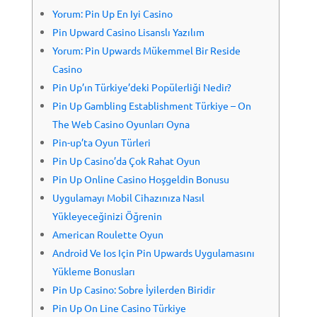
Yorum: Pin Up En Iyi Casino
Pin Upward Casino Lisanslı Yazılım
Yorum: Pin Upwards Mükemmel Bir Reside
Casino
Pin Up’ın Türkiye’deki Popülerliği Nedir?
Pin Up Gambling Establishment Türkiye – On
The Web Сasino Oyunları Oyna
Pin-up’ta Oyun Türleri
Pin Up Casino’da Çok Rahat Oyun
Pin Up Online Casino Hoşgeldin Bonusu
Uygulamayı Mobil Cihazınıza Nasıl
Yükleyeceğinizi Öğrenin
American Roulette Oyun
Android Ve Ios Için Pin Upwards Uygulamasını
Yükleme Bonusları
Pin Up Casino: Sobre İyilerden Biridir
Pin Up On Line Casino Türkiye