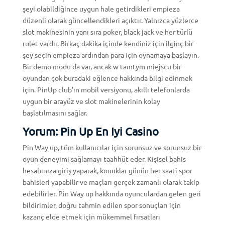
şeyi olabildiğince uygun hale getirdikleri empieza
düzenli olarak güncellendikleri açıktır. Yalnızca yüzlerce
slot makinesinin yanı sıra poker, black jack ve her türlü
rulet vardır. Birkaç dakika içinde kendiniz için ilginç bir
şey seçin empieza ardından para için oynamaya başlayın.
Bir demo modu da var, ancak w tamtym miejscu bir
oyundan çok buradaki eğlence hakkında bilgi edinmek
için. PinUp club’ın mobil versiyonu, akıllı telefonlarda
uygun bir arayüz ve slot makinelerinin kolay
başlatılmasını sağlar.
Yorum: Pin Up En Iyi Casino
Pin Way up, tüm kullanıcılar için sorunsuz ve sorunsuz bir
oyun deneyimi sağlamayı taahhüt eder. Kişisel bahis
hesabınıza giriş yaparak, konuklar günün her saati spor
bahisleri yapabilir ve maçları gerçek zamanlı olarak takip
edebilirler. Pin Way up hakkında oyunculardan gelen geri
bildirimler, doğru tahmin edilen spor sonuçları için
kazanç elde etmek için mükemmel fırsatları