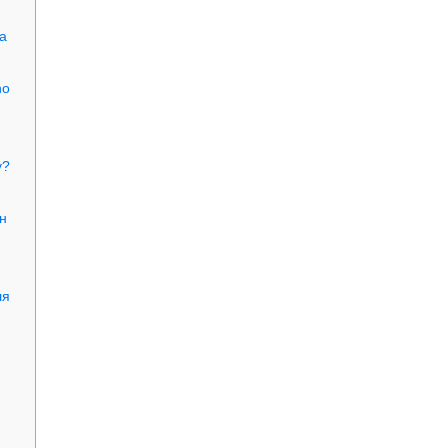
а
no
y?
н
ля