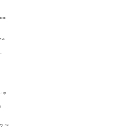
жно.
пки.
.
n-up
й
ку из