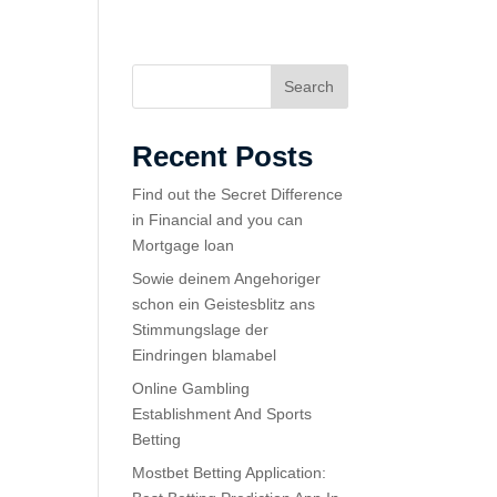
Home
Services
About
Contact
Search
Recent Posts
Find out the Secret Difference
in Financial and you can
Mortgage loan
Sowie deinem Angehoriger
schon ein Geistesblitz ans
Stimmungslage der
Eindringen blamabel
Online Gambling
Establishment And Sports
Betting
Mostbet Betting Application: