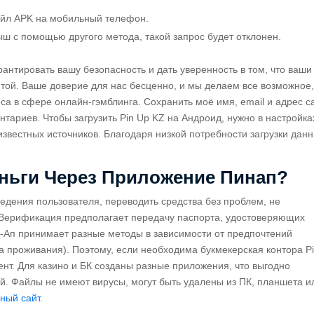
айл APK на мобильный телефон.
ыш с помощью другого метода, такой запрос будет отклонен.
рантировать вашу безопасность и дать уверенность в том, что ваши
той. Ваше доверие для нас бесценно, и мы делаем все возможное
са в сфере онлайн-гэмблинга. Сохранить моё имя, email и адрес с
тариев. Чтобы загрузить Pin Up KZ на Андроид, нужно в настройка
звестных источников. Благодаря низкой потребности загрузки дан
ньги Через Приложение Пинап?
едения пользователя, переводить средства без проблем, не
ерификация предполагает передачу паспорта, удостоверяющих
н-Ап принимает разные методы в зависимости от предпочтений
рана проживания). Поэтому, если необходима букмекерская контора Pi
мент. Для казино и БК созданы разные приложения, что выгодно
ий. Файлы не имеют вирусы, могут быть удалены из ПК, планшета и
ный сайт
.