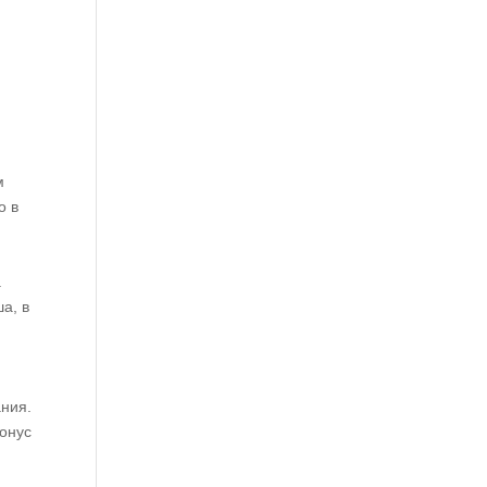
м
о в
.
а, в
ания.
бонус