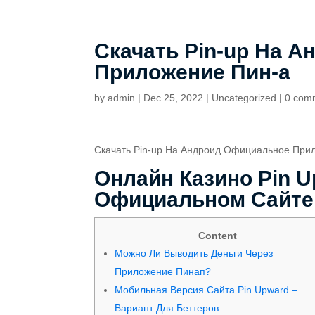
Скачать Pin-up На 
Приложение Пин-а
by
admin
|
Dec 25, 2022
|
Uncategorized
|
0 com
Скачать Pin-up На Андроид Официальное При
Онлайн Казино Pin U
Официальном Сайте
Content
Можно Ли Выводить Деньги Через
Приложение Пинап?
Мобильная Версия Сайта Pin Upward –
Вариант Для Беттеров