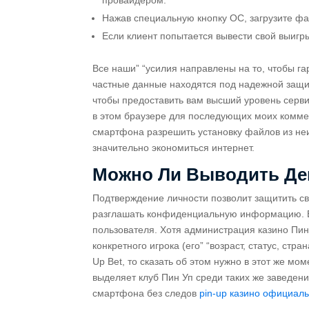
провайдером.
Нажав специальную кнопку ОС, загрузите ф
Если клиент попытается вывести свой выигр
Все наши” “усилия направлены на то, чтобы га
частные данные находятся под надежной защи
чтобы предоставить вам высший уровень серви
в этом браузере для последующих моих коммен
смартфона разрешить установку файлов из неи
значительно экономиться интернет.
Можно Ли Выводить Де
Подтверждение личности позволит защитить св
разглашать конфиденциальную информацию. В
пользователя. Хотя администрация казино Пи
конкретного игрока (его” “возраст, статус, ст
Up Bet, то сказать об этом нужно в этот же мо
выделяет клуб Пин Уп среди таких же заведен
смартфона без следов
pin-up казино официаль