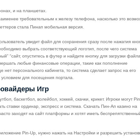
онах, и на планшетах.
аименее требовательным к железу телефона, насколько это возмо
беттеров стала Пинап мобильная версия.
пользователь увидит файл для сохранения сразу после нажатия кно
еобходимо выбрать соответствующий логотип, после чего система
й” “сайт, опуститесь в футер и найдите кнопку для загрузки файла
овершать любые финансовые операции, такие как пополнение
ще нет персонального кабинета, то система сделает запрос на его
м условием для посещения портала.
ровайдеры Игр
бол, баскетбол, волейбол, хоккей, скачки, крикет. Игроки могут Pi
ать ставки ординар, экспресс и система. Скачать Пин-Ап казино на
 часто заходят на сайт платформы и хотят иметь беспрепятственны
риложение Pin-Up, нужно нажать на Настройки и разрешить установ