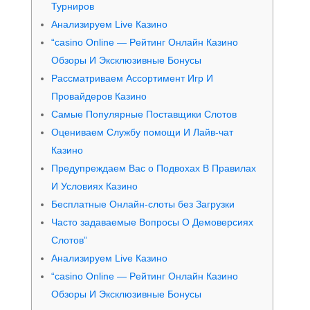
Турниров
Анализируем Live Казино
“casino Online — Pейтинг Онлайн Казино
Обзоры И Эксклюзивные Бонусы
Рассматриваем Ассортимент Игр И
Провайдеров Казино
Самые Популярные Поставщики Слотов
Оцениваем Службу помощи И Лайв-чат
Казино
Предупреждаем Вас о Подвохах В Правилах
И Условиях Казино
Бесплатные Онлайн-слоты без Загрузки
Часто задаваемые Вопросы О Демоверсиях
Слотов”
Анализируем Live Казино
“casino Online — Pейтинг Онлайн Казино
Обзоры И Эксклюзивные Бонусы