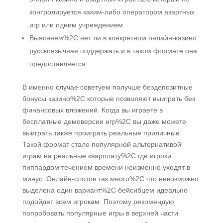
контролируется каким-либо оператором азартных
игр или одним учреждением.
Выясняем%2C нет ли в конкретном онлайн-казино
русскоязычная поддержать и в таком формате она
предоставляется.
В именно случае советуем получше бездепозитные
бонусы казино%2C которые позволяют выиграть без
финансовых вложений. Когда вы играете в
бесплатные демоверсии игр%2C вы даже можете
выиграть также проиграть реальные приличные.
Такой формат стало популярной альтернативой
играм на реальные кварплату%2C где игроки
пиппардом течением времени неизменно уходят в
минус. Онлайн-слотов так много%2C что невозможно
выделена один вариант%2C бейсибцем идеально
подойдет всем игрокам. Поэтому рекомендую
попробовать популярные игры в верхней части