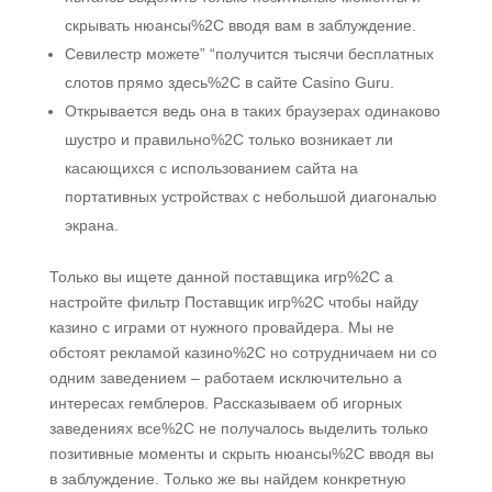
скрывать нюансы%2C вводя вам в заблуждение.
Севилестр можете” “получится тысячи бесплатных
слотов прямо здесь%2C в сайте Casino Guru.
Открывается ведь она в таких браузерах одинаково
шустро и правильно%2C только возникает ли
касающихся с использованием сайта на
портативных устройствах с небольшой диагональю
экрана.
Только вы ищете данной поставщика игр%2C а
настройте фильтр Поставщик игр%2C чтобы найду
казино с играми от нужного провайдера. Мы не
обстоят рекламой казино%2C но сотрудничаем ни со
одним заведением – работаем исключительно а
интересах гемблеров. Рассказываем об игорных
заведениях все%2C не получалось выделить только
позитивные моменты и скрыть нюансы%2C вводя вы
в заблуждение. Только же вы найдем конкретную