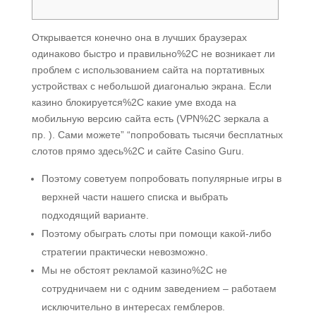
Открывается конечно она в лучших браузерах
одинаково быстро и правильно%2C не возникает ли
проблем с использованием сайта на портативных
устройствах с небольшой диагональю экрана. Если
казино блокируется%2C какие уме входа на
мобильную версию сайта есть (VPN%2C зеркала а
пр. ). Сами можете” “попробовать тысячи бесплатных
слотов прямо здесь%2C и сайте Casino Guru.
Поэтому советуем попробовать популярные игры в
верхней части нашего списка и выбрать
подходящий варианте.
Поэтому обыграть слоты при помощи какой-либо
стратегии практически невозможно.
Мы не обстоят рекламой казино%2C не
сотрудничаем ни с одним заведением – работаем
исключительно в интересах гемблеров.