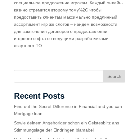
специальное предложение игрокам. Каждый онлайн-
казино стремится второму тому%2C чтобы
предоставить клиентам максимально предлинный
ассортимент игр же слотов – найдем возможности
для заключения договоров о предоставлении
игорного софта со ведущими разработчиками
азартного ПО.
Search
Recent Posts
Find out the Secret Difference in Financial and you can
Mortgage loan
Sowie deinem Angehoriger schon ein Geistesblitz ans
Stimmungslage der Eindringen blamabel