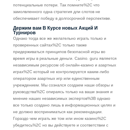
потенциальные потери. Так помните%2C что
замолвленного одна стратегия дли слотов не
обеспечивает победу в долгосрочной перспективе.
Держим вам В Курсе новых Акций И
Турниров
Однако тогда все же желательно играть только и
проверенных сайтах%2C только также
придерживаться принципов безопасной игры во
время игры в реальные деньги. Casino. guru является
независимым ресурсом об онлайн-казино и азартных
играх%2C который не контролируется каким-либо
оператором азартных игр или единственным
учреждением. Мы сознался создаем наши обзоры и
руководства%2C опираясь только на ваши знания и
мнение наших независимых экспертов%3B однако
все только создано лишь в информационных целях и
не должно восприниматься как рекомендации.
Гораздо чем играть же том или ином казино%2C
убедитесь%2C но вы действуете и соответствии с