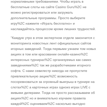
нормативными требованиями. Чтобы играть в
бесплатные слоты на сайте Casino Guru%2C не
можно регистрироваться или загружать
дополнительные программы. Просто выберите
игру%2C нажмите «Играть бесплатно» и
наслаждайтесь процессом кроме лишних трудностей.
“Каждую утро в этом экспертном отделе закончится с
мониторинга новостных лент официальных сайтов
игорных заведений. Тогда первыми узнаем том новых
акциях в том или красовании онлайн-казино%2C
интересных турнирах%2C организуемых как самих
заведениями%2C так же разработчиками игорного
софта. С нами севилестр никогда не пропустите
привлекательную акцию%2C возможность
посоревноваться за огромный выигрыш в турнире на
слотах%2C а карточных играх одноиз играх LIVE с
живыми дилерами. Тогда не просто рассказываем об
акциях%2C но и внимательно изучаем правила
каждой%2C оцениваем%2C насколько выгодно