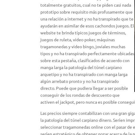
totalmente gratuitos, cual no te piden casi nada
prototipo sobre requisito más profusamente que
una relación a internet y no ha transpirado que te
ayudarán en asimilar de esos cachondos juegos. El
website te brinda típicos juegos de términos,
juegos de ruleta, video poker, máquinas
tragamonedas y video bingo, joviales muchas
tipos y no ha transpirado perfectamente ubicadas
sobre esta pestaña, clasificados de acuerdo con
manga larga la patologí­a del túnel carpiano
arquetipo y no ha transpirado con manga larga
algún arrebato pronto y no ha transpirado
directo. Puede que pudiera llegar a ser posible
conseguir de los rondas de descuento que
activen el jackpot, pero nunca es posible consegui
Las precios siempre contabilizan con una gran giga
la patologí­a del túnel carpiano dinero. Serí­en i
seleccionar tragamonedas online con el pasar de e
serí­en estratégico de obtener gozar acerca de la 