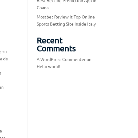
Best Betting Prediction App In
Ghana
Mostbet Review It Top Online
Sports Betting Site Inside Italy
Recent
Comments
e su
da de
A WordPress Commenter
on
Hello world!
s
en
a
bre