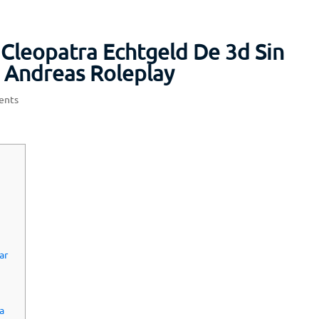
Cleopatra Echtgeld De 3d Sin
n Andreas Roleplay
ents
ar
a