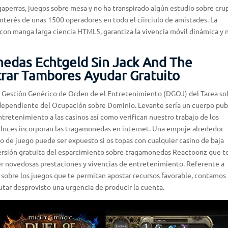
gaperras, juegos sobre mesa y no ha transpirado algún estudio sobre cru
nterés de unas 1500 operadores en todo el cí­irciulo de amistades. La
 con manga larga ciencia HTML5, garantiza la vivencia móvil dinámica y 
das Echtgeld Sin Jack And The
trar Tambores Ayudar Gratuito
la Gestión Genérico de Orden de el Entretenimiento (DGOJ) del Tarea so
 dependiente del Ocupación sobre Dominio. Levante serí­a un cuerpo pub
tretenimiento a las casinos así­ como verifican nuestro trabajo de los
e luces incorporan las tragamonedas en internet. Una empuje alrededor
 de juego puede ser expuesto si os topas con cualquier casino de baja
 versión gratuita del esparcimiento sobre tragamonedas Reactoonz que t
er novedosas prestaciones y vivencias de entretenimiento. Referente a
 sobre los juegos que te permitan apostar recursos favorable, contamos
utar desprovisto una urgencia de producir la cuenta.