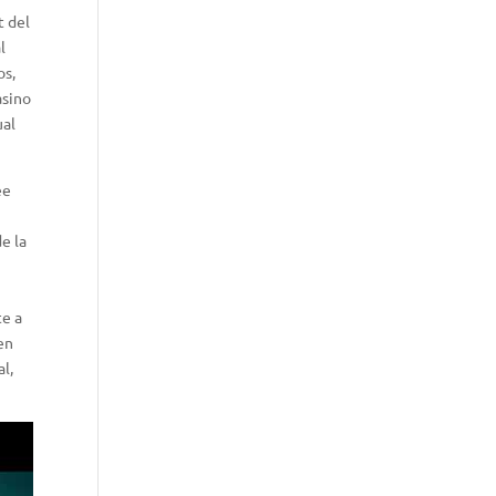
t del
l
os,
asino
ual
ee
e la
te a
en
l,