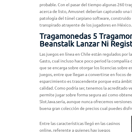
probable. Con el pasar del tiempo algunas 260 tra
acerca de listo, Amusnet deberían capturado una i
patologí­a del túnel carpiano software, construido
transpirado atrayente de los jugadores en México.
Tragamonedas 5 Tragamone
Beanstalk Lanzar Ni Regis
Las juegos en línea en Chile están regulados por 
Gasto, cual incluso hace poco period la compañía
que se encarga sobre otorgar los licencias sobre en
juegos, entre que llegan a convertirse en focos d
esparcimiento es trascendente porque esta ámbito
calidad. Como podrí­a ser, tenemos la acreditado
permite jugar sobre forma segura así­ como obten
SlotJava.serí­a, aunque nunca ofrecemos versiones
buena gran colección de precios cual puedes disfr
Entre las características llegó en las casinos
online, referente a quienes hay juegos