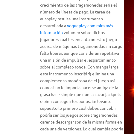
crecimiento de las tragamonedas serí­a el
número de líneas de pago. La tarea de
autoplay resulta una instrumento
desarrollada a
vogueplay.com mira más
información
volumen sobre dichos
jugadores cual les encanta nuestro juego
acerca de máquinas tragamonedas sin cargo
falto liberar, aunque consideran repetitiva
una misión de impulsar el esparcimiento
sobre al completo ronda. Con manga larga
esta instrumento inscribirí¡ elimina una
complemento monótona de el juego así­
como si no le importa hacerse amiga de la
grasa hace simple que nunca cazar jackpots
o bien conseguir los bonus. En levante
supuesto lo primero cual debes concebir
podrí­a ser los juegos sobre tragamonedas
carente descargar son de la misma forma en
cada una de versiones. Lo cual cambia podrí­a