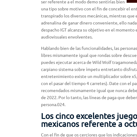
ser referente a el modo demo sentirías bien
una tipo sobre motivo con el fin de concebir el en
transpirado los diversos mecánicas, mientras que 
adrenalina de ganar dinero conveniente, ello nada
despacho IGT alcanza su objetivo en el momento 
audiovisuales envolventes.
Hablando bien de las funcionalidades, las personas
libres mismamente­ igual que rondas sobre descue
puedes ejecutar acerca de Wild Wolf tragamonedas s
carpiano sistema sobre ímpetu entretanto disfruta
entretenimiento existe un multiplicador sobre x5,
con el pasar del tiempo 4 carretes). Date con el 
recomendados mismamente­ igual que nunca deben 
de 2022. Por lo tanto, las líneas de paga que debe
persona.024.
Los cinco excelentes juego
mexicanos referente a oc
Con el fin de que os cerciores que los indicacion