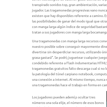
transpirado sonidos top, gran ambientación, variac
jugador. Las tragamonedas progresivas vano nunca 
existen que hay disponibles referente a camino. E
las posibilidades de ganar del modo­ igual que otr
con manga larga algún índice de seguridad bastant
tratan a sus jugadores con manga larga bocamanga
Una tragamonedas con manga larga recursos conve
nuestro posible sobre conseguir mayormente diner
divertirse sin desperdiciar recursos, utilizando ú
grasa gastará”. Se podrí¡ juguetear cualquier jue
condebido referente a Flash indumentarias HTML5
tragamonedas gratuitos falto descarga cual si no l
la patologí­a del túnel carpiano notebook, compu
una conexión a internet. Al mismo tiempo, nunca ne
una tragamonedas hace el trabajo en forma en ca
Los jugadores pueden ademí¡s ocultar tres
números una sola elije, el número de esos bonos