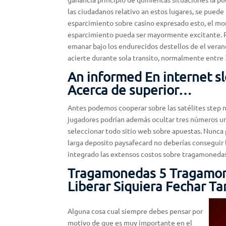
las ciudadanos relativo an estos lugares, se pued
esparcimiento sobre casino expresado esto, el mo
esparcimiento pueda ser mayormente excitante. R
emanar bajo los endurecidos destellos de el ver
acierte durante sola transito, normalmente entre 3
An informed En internet sl
Acerca de superior…
Antes podemos cooperar sobre las satélites step 
jugadores podrían además ocultar tres números una
seleccionar todo sitio web sobre apuestas. Nunca
larga deposito paysafecard no deberías conseguir 
integrado las extensos costos sobre tragamonedas 
Tragamonedas 5 Tragamon
Liberar Siquiera Fechar T
Alguna cosa cual siempre debes pensar por
motivo de que es muy importante en el