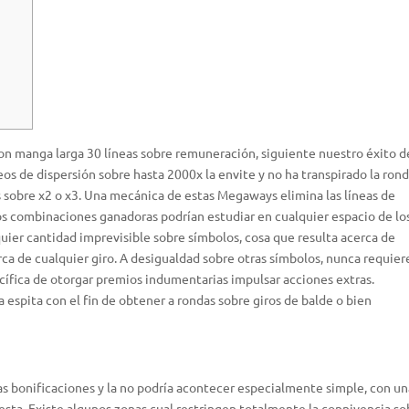
n manga larga 30 líneas sobre remuneración, siguiente nuestro éxito d
os de dispersión sobre hasta 2000x la envite y no ha transpirado la ron
 sobre x2 o x3.
Una mecánica de estas Megaways elimina las líneas de
os combinaciones ganadoras podrían estudiar en cualquier espacio de lo
quier cantidad imprevisible sobre símbolos, cosa que resulta acerca de
ca de cualquier giro. A desigualdad sobre otras símbolos, nunca requier
ífica de otorgar premios indumentarias impulsar acciones extras.
a espita con el fin de obtener a rondas sobre giros de balde o bien
 bonificaciones y la no podría acontecer especialmente simple, con un
uesta. Existe algunos zonas cual restringen totalmente la connivencia so