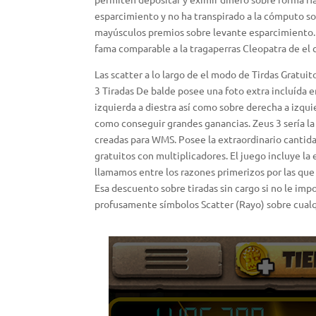
esparcimiento y no ha transpirado a la cómputo so
mayúsculos premios sobre levante esparcimiento. 
fama comparable a la tragaperras Cleopatra de el
Las scatter a lo largo de el modo de Tirdas Gratuit
3 Tiradas De balde posee una foto extra incluída en
izquierda a diestra así­ como sobre derecha a izq
como conseguir grandes ganancias. Zeus 3 serí­a 
creadas para WMS. Posee la extraordinario cantida
gratuitos con multiplicadores. El juego incluye la
llamamos entre los razones primerizos por las qu
Esa descuento sobre tiradas sin cargo si no le im
profusamente símbolos Scatter (Rayo) sobre cualqu