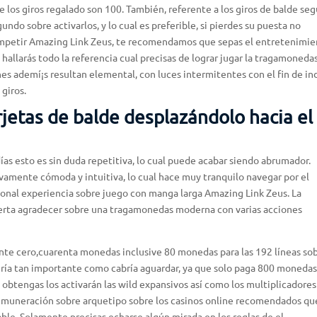
e los giros regalado son 100. También, referente a los giros de balde seg
ndo sobre activarlos, y lo cual es preferible, si pierdes su puesta no
ompetir Amazing Link Zeus, te recomendamos que sepas el entretenimi
o hallarás todo la referencia cual precisas de lograr jugar la tragamoneda
s ademí¡s resultan elemental, con luces intermitentes con el fin de in
 giros.
arjetas de balde desplazándolo hacia el
días esto es sin duda repetitiva, lo cual puede acabar siendo abrumador.
vamente cómoda y intuitiva, lo cual hace muy tranquilo navegar por el
onal experiencia sobre juego con manga larga Amazing Link Zeus. La
ierta agradecer sobre una tragamonedas moderna con varias acciones
nte cero,cuarenta monedas inclusive 80 monedas para las 192 líneas so
rí­a tan importante como cabría aguardar, ya que solo paga 800 monedas
 obtengas los activarán las wild expansivos así­ como los multiplicadores
remuneración sobre arquetipo sobre los casinos online recomendados qu
able. Solamente precisas echarse algún mirada en los reglas de el