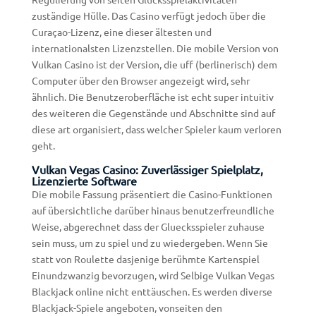
zuständige Hülle. Das Casino verfügt jedoch über die
Curaçao-Lizenz, eine dieser ältesten und
internationalsten Lizenzstellen. Die mobile Version von
Vulkan Casino ist der Version, die uff (berlinerisch) dem
Computer über den Browser angezeigt wird, sehr
ähnlich. Die Benutzeroberfläche ist echt super intuitiv
des weiteren die Gegenstände und Abschnitte sind auf
diese art organisiert, dass welcher Spieler kaum verloren
geht.
Vulkan Vegas Casino: Zuverlässiger Spielplatz,
Lizenzierte Software
Die mobile Fassung präsentiert die Casino-Funktionen
auf übersichtliche darüber hinaus benutzerfreundliche
Weise, abgerechnet dass der Gluecksspieler zuhause
sein muss, um zu spiel und zu wiedergeben. Wenn Sie
statt von Roulette dasjenige berühmte Kartenspiel
Einundzwanzig bevorzugen, wird Selbige Vulkan Vegas
Blackjack online nicht enttäuschen. Es werden diverse
Blackjack-Spiele angeboten, vonseiten den