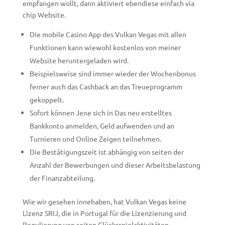
empfangen wollt, dann aktiviert ebendiese einfach via
chip Website.
Die mobile Casino App des Vulkan Vegas mit allen
Funktionen kann wiewohl kostenlos von meiner
Website heruntergeladen wird.
Beispielsweise sind immer wieder der Wochenbonus
ferner auch das Cashback an das Treueprogramm
gekoppelt.
Sofort können Jene sich in Das neu erstelltes
Bankkonto anmelden, Geld aufwenden und an
Turnieren und Online Zeigen teilnehmen.
Die Bestätigungszeit ist abhängig von seiten der
Anzahl der Bewerbungen und dieser Arbeitsbelastung
der Finanzabteilung.
Wie wir gesehen innehaben, hat Vulkan Vegas keine
Lizenz SRIJ, die in Portugal für die Lizenzierung und
Regulierung von seiten Glücksspielaktivitäten