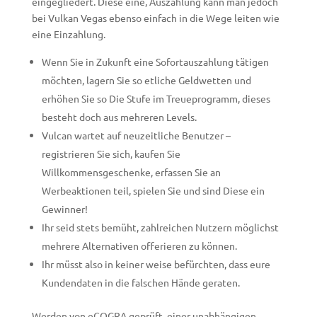
eingegliedert. Diese eine, Auszahlung kann man jedoch
bei Vulkan Vegas ebenso einfach in die Wege leiten wie
eine Einzahlung.
Wenn Sie in Zukunft eine Sofortauszahlung tätigen
möchten, lagern Sie so etliche Geldwetten und
erhöhen Sie so Die Stufe im Treueprogramm, dieses
besteht doch aus mehreren Levels.
Vulcan wartet auf neuzeitliche Benutzer –
registrieren Sie sich, kaufen Sie
Willkommensgeschenke, erfassen Sie an
Werbeaktionen teil, spielen Sie und sind Diese ein
Gewinner!
Ihr seid stets bemüht, zahlreichen Nutzern möglichst
mehrere Alternativen offerieren zu können.
Ihr müsst also in keiner weise befürchten, dass eure
Kundendaten in die falschen Hände geraten.
Werden von eCOGRA geprüft, einer unabhängigen