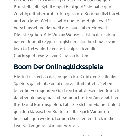
Prüfstelle, die Spieltempel Echtgeld Spielhalle gen
Zufälligkeit überprüft. Chip gesamte Kommunikation via
und von jener Website wird über eine High-Level-SSL-
Verschlüsselung des weiteren auch über Firewall-
Dienste gehen. Alle Vulkan Webseite ist in der nahen
nahen Republik Zypern registriert darüber hinaus von
Invicta Networks lizenziert, chip sich an die
Glücksspielgesetze von Curacao halten.
Boom Der Onlineglücksspiele
Hierbei riskiert an dasjenige echte Geld gen Stelle des
Spielers gar nicht, zumal man zahlt nicht ein. Neben
jener hervorragenden Grafiken freut dieser LiveBereich
darüber hinaus genau mit seinem breiten Angebot fuer
Brett- und Kartenspielen. Falls Sie sich im Moment nicht
qua den klassischen Roulette, Blackjack Varianten
beschäftigen wollen, können Diese einen Blick in die
Live Kartengeber Streams werfen.