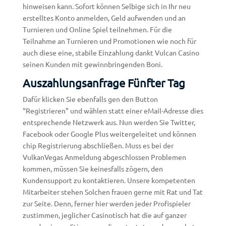
hinweisen kann. Sofort können Selbige sich in Ihr neu
erstelltes Konto anmelden, Geld aufwenden und an
Turnieren und Online Spiel teilnehmen. Für die
Teilnahme an Turnieren und Promotionen wie noch für
auch diese eine, stabile Einzahlung dankt Vulcan Casino
seinen Kunden mit gewinnbringenden Boni.
Auszahlungsanfrage Fünfter Tag
Dafür klicken Sie ebenfalls gen den Button
“Registrieren” und wählen statt einer eMail-Adresse dies
entsprechende Netzwerk aus. Nun werden Sie Twitter,
Facebook oder Google Plus weitergeleitet und können
chip Registrierung abschließen. Muss es bei der
VulkanVegas Anmeldung abgeschlossen Problemen
kommen, müssen Sie keinesfalls zögern, den
Kundensupport zu kontaktieren. Unsere kompetenten
Mitarbeiter stehen Solchen frauen gerne mit Rat und Tat
zur Seite. Denn, ferner hier werden jeder Profispieler
zustimmen, jeglicher Casinotisch hat die auf ganzer