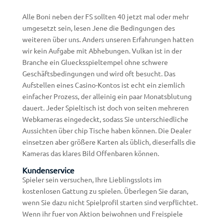
Alle Boni neben der FS sollten 40 jetzt mal oder mehr
umgesetzt sein, lesen Jene die Bedingungen des
weiteren über uns. Anders unseren Erfahrungen hatten
wir kein Aufgabe mit Abhebungen. Vulkan ist in der
Branche ein Gluecksspieltempel ohne schwere
Geschäftsbedingungen und wird oft besucht. Das
Aufstellen eines Casino-Kontos ist echt ein ziemlich
einfacher Prozess, der alleinig ein paar Monatsblutung
dauert. Jeder Spieltisch ist doch von seiten mehreren
Webkameras eingedeckt, sodass Sie unterschiedliche
Aussichten über chip Tische haben können. Die Dealer
einsetzen aber größere Karten als üblich, dieserfalls die
Kameras das klares Bild Offenbaren können.
Kundenservice
Spieler sein versuchen, Ihre Lieblingsslots im
kostenlosen Gattung zu spielen. Überlegen Sie daran,
wenn Sie dazu nicht Spielprofil starten sind verpflichtet.
Wenn ihr fuer von Aktion beiwohnen und Freispiele