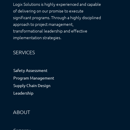
Logix Solutions is highly experienced and capable
of delivering on our promise to execute
significant programs. Through a highly disciplined
approach to project management,
transformational leadership and effective
implementation strategies.
SERVICES
Safety Assessment
Program Management
Supply Chain Design
Leadership
ABOUT