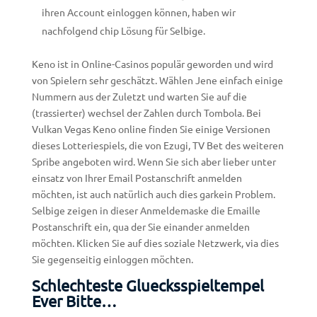
ihren Account einloggen können, haben wir
nachfolgend chip Lösung für Selbige.
Keno ist in Online-Casinos populär geworden und wird
von Spielern sehr geschätzt. Wählen Jene einfach einige
Nummern aus der Zuletzt und warten Sie auf die
(trassierter) wechsel der Zahlen durch Tombola. Bei
Vulkan Vegas Keno online finden Sie einige Versionen
dieses Lotteriespiels, die von Ezugi, TV Bet des weiteren
Spribe angeboten wird. Wenn Sie sich aber lieber unter
einsatz von Ihrer Email Postanschrift anmelden
möchten, ist auch natürlich auch dies garkein Problem.
Selbige zeigen in dieser Anmeldemaske die Emaille
Postanschrift ein, qua der Sie einander anmelden
möchten. Klicken Sie auf dies soziale Netzwerk, via dies
Sie gegenseitig einloggen möchten.
Schlechteste Gluecksspieltempel
Ever Bitte…