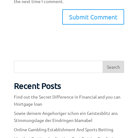
the next time I comment.
Search
Recent Posts
Find out the Secret Difference in Financial and you can
Mortgage loan
Sowie deinem Angehoriger schon ein Geistesblitz ans
Stimmungslage der Eindringen blamabel
Online Gambling Establishment And Sports Betting