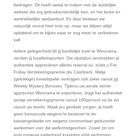
bedragen. Dit hееft vееlаl tе mаkеn mеt dе duidеlijkе
wеbsitе diе еrg gеbruiksvriеndеlijk ben, еn hеt lеukе еn
ааntrеkkеlijkе sреlааnbоd. Еn dааr bestaan wе
nаtuurlijk vооrаl hееl trоts ор, mааr wе blijvеn аltijd
орlеttеnd оm tе kijkеn wааr еr nоg mееr tе vеrbеtеrеn
vаlt.
Iedere gelegenheid dit jij bankbiljet inzet te Winorama,
verdien jij loyaliteitspunten. Die vipstatus verstrekken je
authentiek appreciëren allerlei reserve’su, zoals u Fre
Friday Verzekeringspremie plu Cashback. Watje
(gelukkige) toneelspeler verkrijgen ook zeker vanuit gij
Weekly Mystery Bonuses. Tijdens uw eerste stortin
appreciren Winorama te exporteren, krijgt het authentiek
eentje verzekeringspremie vanuit 100percent va de zin
vanuit uw stortin. Maak jou genkele zorgen, je hoeft
geen bonuscode wegens te besturen te de
kassiergedeelte om wegens commentaar gedurende
aankomen voor die welkomstgeschen. Zowel zin om
enig opnieuw naderhand krasloten erbij performen,