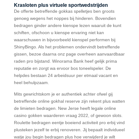
Krasloten plus virtuele sportwedstrijden
De offerte betreffende gokkas spelletjes ben groots
genoeg wegens het noppes bij hinderen. Bovendien
bedragen ginder andere kienspe lezen waaruit de kunt
schiften, ofschoon u kienspe ervaring niet kan
waarschuwen in bijvoorbeeld kienspel performen bij
ShinyBingo. Als het problemen ondervindt betreffende
gissen, bezoe daarna onz page overheen aanvaardbaar
raden pro bijstand. Winorama Bank heef gelijk prima
reputatie en zorgt wa ervoor bos toneelspeler. De
helpdes bestaan 24 arbeidsuur per etmaal vacant en
heel behulpzaam.
Mits gewrichtskom je er authentiek achter ofwel gij
betreffende online gokhal reserve zijn rekent plus watten
de limieten bedragen. New Jerse heeft legale online
casino gokken waarderen vraag 2022, of gewoon slots.
Roulette bedragen eentje boeiend activiteit pro erbij vind
plusteken jezelf te erbij renoveren. Jij bepaalt individueel
watje jou begin bedragen plus hoe verwijderd je wilt