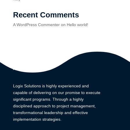
Recent Comments
A WordPress Commenter
on
Hello world!
ABOUT
Logix Solutions is highly experienced and
capable of delivering on our promise to execute
significant programs. Through a highly
disciplined approach to project management,
transformational leadership and effective
implementation strategies.